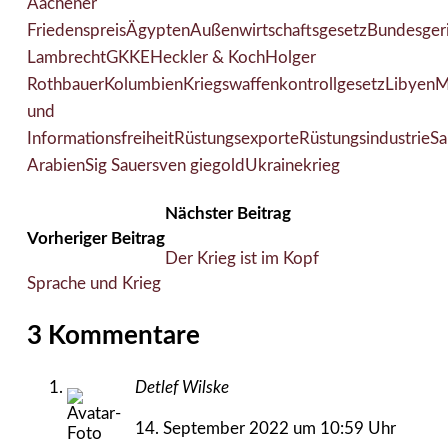
Aachener
Friedenspreis
Ägypten
Außenwirtschaftsgesetz
Bundesgeri
Lambrecht
GKKE
Heckler & Koch
Holger
Rothbauer
Kolumbien
Kriegswaffenkontrollgesetz
Libyen
M
und
Informationsfreiheit
Rüstungsexporte
Rüstungsindustrie
Sa
Arabien
Sig Sauer
sven giegold
Ukrainekrieg
Nächster Beitrag
Vorheriger Beitrag
Der Krieg ist im Kopf
Sprache und Krieg
3 Kommentare
Detlef Wilske
14. September 2022 um 10:59 Uhr