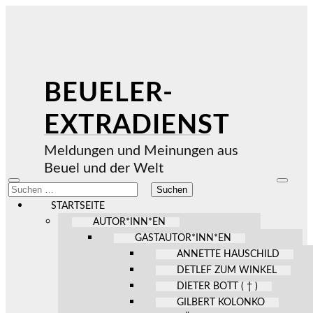
BEUELER-
EXTRADIENST
Meldungen und Meinungen aus
Beuel und der Welt
Mobile-
Suchfel
Suchen
Menü
ein-/au
nach:
ein-/ausblenden
STARTSEITE
AUTOR*INN*EN
GASTAUTOR*INN*EN
ANNETTE HAUSCHILD
DETLEF ZUM WINKEL
DIETER BOTT ( † )
GILBERT KOLONKO