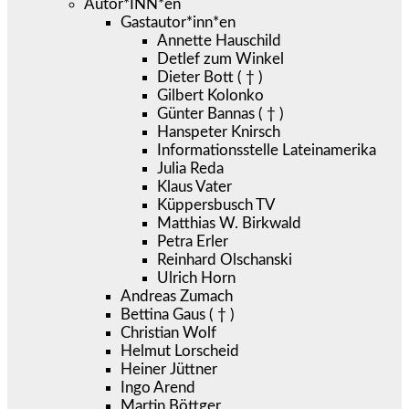
Autor*INN*en
Gastautor*inn*en
Annette Hauschild
Detlef zum Winkel
Dieter Bott ( † )
Gilbert Kolonko
Günter Bannas ( † )
Hanspeter Knirsch
Informationsstelle Lateinamerika
Julia Reda
Klaus Vater
Küppersbusch TV
Matthias W. Birkwald
Petra Erler
Reinhard Olschanski
Ulrich Horn
Andreas Zumach
Bettina Gaus ( † )
Christian Wolf
Helmut Lorscheid
Heiner Jüttner
Ingo Arend
Martin Böttger