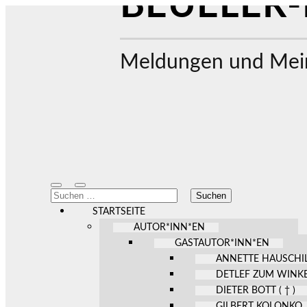
BEUELER-
Meldungen und Mein
Mobile-
Suchfeld
Suchen
Menü
ein-/ausblenden
nach:
ein-/ausblenden
STARTSEITE
AUTOR*INN*EN
GASTAUTOR*INN*EN
ANNETTE HAUSCHI
DETLEF ZUM WINK
DIETER BOTT ( † )
GILBERT KOLONKO