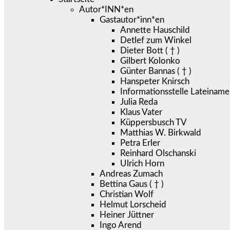
Autor*INN*en
Gastautor*inn*en
Annette Hauschild
Detlef zum Winkel
Dieter Bott ( † )
Gilbert Kolonko
Günter Bannas ( † )
Hanspeter Knirsch
Informationsstelle Lateiname
Julia Reda
Klaus Vater
Küppersbusch TV
Matthias W. Birkwald
Petra Erler
Reinhard Olschanski
Ulrich Horn
Andreas Zumach
Bettina Gaus ( † )
Christian Wolf
Helmut Lorscheid
Heiner Jüttner
Ingo Arend