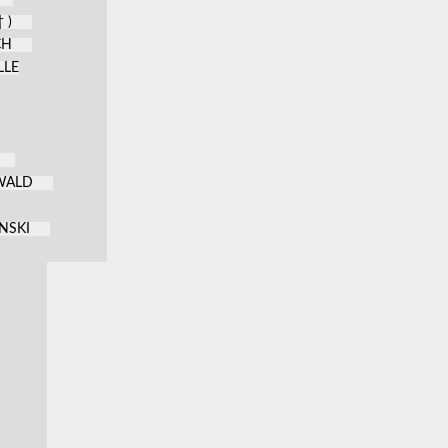
 )
CH
LLE
KWALD
NSKI