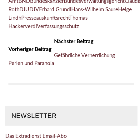
Amt
BND
Bundeskanzler
Bundesverwaltungsgericht
Claudi
Roth
DJU
DJV
Erhard Grundl
Hans-Wilhelm Saure
Helge
Lindh
Presseauskunftsrecht
Thomas
Hacker
verdi
Verfassungsschutz
Nächster Beitrag
Vorheriger Beitrag
Gefährliche Verherrlichung
Perlen und Paranoia
NEWSLETTER
Das Extradienst Email-Abo