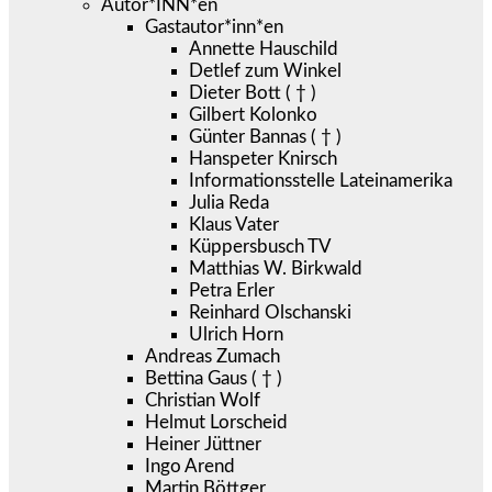
Autor*INN*en
Gastautor*inn*en
Annette Hauschild
Detlef zum Winkel
Dieter Bott ( † )
Gilbert Kolonko
Günter Bannas ( † )
Hanspeter Knirsch
Informationsstelle Lateinamerika
Julia Reda
Klaus Vater
Küppersbusch TV
Matthias W. Birkwald
Petra Erler
Reinhard Olschanski
Ulrich Horn
Andreas Zumach
Bettina Gaus ( † )
Christian Wolf
Helmut Lorscheid
Heiner Jüttner
Ingo Arend
Martin Böttger