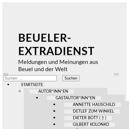
BEUELER-
EXTRADIENST
Meldungen und Meinungen aus
Beuel und der Welt
Mobile-
Suchfel
Suchen
Menü
ein-/au
nach:
ein-/ausblenden
STARTSEITE
AUTOR*INN*EN
GASTAUTOR*INN*EN
ANNETTE HAUSCHILD
DETLEF ZUM WINKEL
DIETER BOTT ( † )
GILBERT KOLONKO