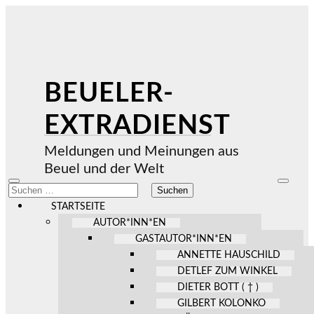
BEUELER-
EXTRADIENST
Meldungen und Meinungen aus
Beuel und der Welt
Mobile-
Suchfel
Suchen
Menü
ein-/au
nach:
ein-/ausblenden
STARTSEITE
AUTOR*INN*EN
GASTAUTOR*INN*EN
ANNETTE HAUSCHILD
DETLEF ZUM WINKEL
DIETER BOTT ( † )
GILBERT KOLONKO