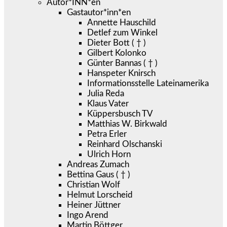
Autor*INN*en
Gastautor*inn*en
Annette Hauschild
Detlef zum Winkel
Dieter Bott ( † )
Gilbert Kolonko
Günter Bannas ( † )
Hanspeter Knirsch
Informationsstelle Lateinamerika
Julia Reda
Klaus Vater
Küppersbusch TV
Matthias W. Birkwald
Petra Erler
Reinhard Olschanski
Ulrich Horn
Andreas Zumach
Bettina Gaus ( † )
Christian Wolf
Helmut Lorscheid
Heiner Jüttner
Ingo Arend
Martin Böttger