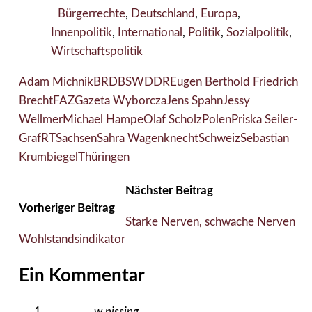
Bürgerrechte
,
Deutschland
,
Europa
,
Innenpolitik
,
International
,
Politik
,
Sozialpolitik
,
Wirtschaftspolitik
Adam Michnik
BRD
BSW
DDR
Eugen Berthold Friedrich
Brecht
FAZ
Gazeta Wyborcza
Jens Spahn
Jessy
Wellmer
Michael Hampe
Olaf Scholz
Polen
Priska Seiler-
Graf
RT
Sachsen
Sahra Wagenknecht
Schweiz
Sebastian
Krumbiegel
Thüringen
Nächster Beitrag
Vorheriger Beitrag
Starke Nerven, schwache Nerven
Wohlstandsindikator
Ein Kommentar
w.nissing