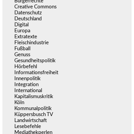
Bürgerrechte
(1.679)
Creative Commons
(468)
Datenschutz
(381)
Deutschland
(5.057)
Digital
(1.984)
Europa
(3.278)
Extratexte
(201)
Fleischindustrie
(50)
Fußball
(1.518)
Genuss
(1.206)
Gesundheitspolitik
(855)
Hörbefehl
(166)
Informationsfreiheit
(18)
Innenpolitik
(1.927)
Integration
(446)
International
(5.499)
Kapitalismuskritik
(255)
Köln
(340)
Kommunalpolitik
(256)
Küppersbusch TV
(153)
Landwirtschaft
(217)
Lesebefehle
(2.606)
Mediathekperlen
(536)