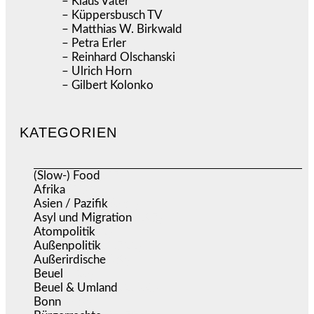
– Klaus Vater
– Küppersbusch TV
– Matthias W. Birkwald
– Petra Erler
– Reinhard Olschanski
– Ulrich Horn
– Gilbert Kolonko
KATEGORIEN
(Slow-) Food
(57)
Afrika
(508)
Asien / Pazifik
(634)
Asyl und Migration
(297)
Atompolitik
(2)
Außenpolitik
(1.722)
Außerirdische
(39)
Beuel
(526)
Beuel & Umland
(2.460)
Bonn
(639)