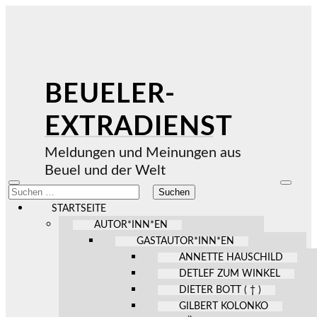
BEUELER-
EXTRADIENST
Meldungen und Meinungen aus
Beuel und der Welt
Mobile-
Suchfel
Suchen
Menü
ein-/au
nach:
ein-/ausblenden
STARTSEITE
AUTOR*INN*EN
GASTAUTOR*INN*EN
ANNETTE HAUSCHILD
DETLEF ZUM WINKEL
DIETER BOTT ( † )
GILBERT KOLONKO