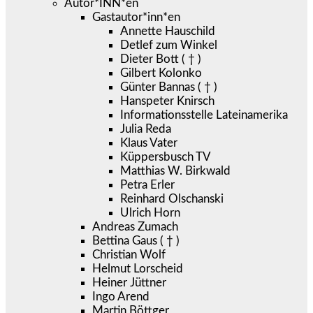
Autor*INN*en
Gastautor*inn*en
Annette Hauschild
Detlef zum Winkel
Dieter Bott ( † )
Gilbert Kolonko
Günter Bannas ( † )
Hanspeter Knirsch
Informationsstelle Lateinamerika
Julia Reda
Klaus Vater
Küppersbusch TV
Matthias W. Birkwald
Petra Erler
Reinhard Olschanski
Ulrich Horn
Andreas Zumach
Bettina Gaus ( † )
Christian Wolf
Helmut Lorscheid
Heiner Jüttner
Ingo Arend
Martin Böttger