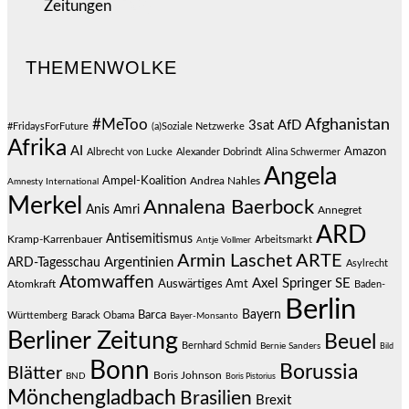
Zeitungen
(528)
THEMENWOLKE
#MeToo
Afghanistan
3sat
AfD
#FridaysForFuture
(a)Soziale Netzwerke
Afrika
AI
Amazon
Albrecht von Lucke
Alexander Dobrindt
Alina Schwermer
Angela
Ampel-Koalition
Andrea Nahles
Amnesty International
Merkel
Annalena Baerbock
Anis Amri
Annegret
ARD
Antisemitismus
Kramp-Karrenbauer
Arbeitsmarkt
Antje Vollmer
Armin Laschet
ARTE
Argentinien
ARD-Tagesschau
Asylrecht
Atomwaffen
Axel Springer SE
Auswärtiges Amt
Atomkraft
Baden-
Berlin
Bayern
Barca
Württemberg
Barack Obama
Bayer-Monsanto
Berliner Zeitung
Beuel
Bernhard Schmid
Bernie Sanders
Bild
Bonn
Borussia
Blätter
Boris Johnson
BND
Boris Pistorius
Mönchengladbach
Brasilien
Brexit