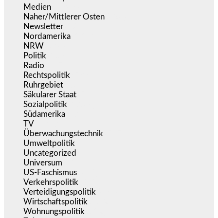
Medien
(5.362)
Naher/Mittlerer Osten
(828)
Newsletter
(1.068)
Nordamerika
(1.142)
NRW
(978)
Politik
(9.194)
Radio
(487)
Rechtspolitik
(538)
Ruhrgebiet
(392)
Säkularer Staat
(70)
Sozialpolitik
(1.239)
Südamerika
(471)
TV
(1.717)
Überwachungstechnik
(547)
Umweltpolitik
(644)
Uncategorized
(144)
Universum
(39)
US-Faschismus
(345)
Verkehrspolitik
(540)
Verteidigungspolitik
(684)
Wirtschaftspolitik
(1.124)
Wohnungspolitik
(112)