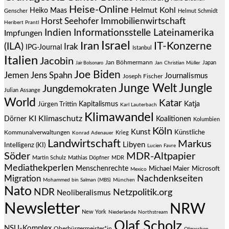
Heise-Online
Helmut Kohl
Heiko Maas
Genscher
Helmut Schmidt
Immobilienwirtschaft
Horst Seehofer
Heribert Prantl
Indien
Informationsstelle Lateinamerika
Impfungen
Israel
Iran
IT-Konzerne
(ILA)
Irak
IPG-Journal
Istanbul
Italien
Jacobin
Jan Böhmermann
Japan
Jair Bolsonaro
Jan Christian Müller
Joe Biden
Jemen
Jens Spahn
Journalismus
Joseph Fischer
Junge Welt
Jungle
Jungdemokraten
Julian Assange
World
Katar
Jürgen Trittin
Kapitalismus
Katja
Karl Lauterbach
Klimawandel
KI
Klimaschutz
Dörner
Koalitionen
Kolumbien
Köln
Kunst
Künstliche
Kommunalverwaltungen
Krieg
Konrad Adenauer
Landwirtschaft
Markus
Libyen
Intelligenz (KI)
Lucien Favre
Söder
MDR-Altpapier
Martin Schulz
Mathias Döpfner
MDR
Mediathekperlen
Menschenrechte
Michael Maier
Microsoft
Mexico
Migration
Nachdenkseiten
Mohammed bin Salman (MBS)
München
Nato
NDR
Netzpolitik.org
Neoliberalismus
Newsletter
NRW
New York
Niederlande
Northstream
Olaf Scholz
NSU-Komplex
Oberbürgermeister*in
Oligarchen