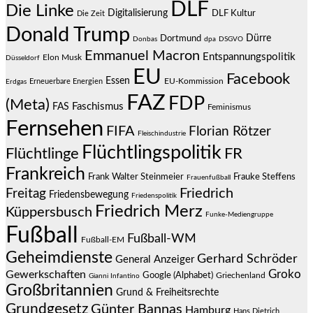
DLF
Die Linke
Digitalisierung
DLF Kultur
Die Zeit
Donald Trump
Dürre
Dortmund
Donbas
dpa
DSGVO
Emmanuel Macron
Entspannungspolitik
Elon Musk
Düsseldorf
EU
Facebook
Essen
EU-Kommission
Erneuerbare Energien
Erdgas
FAZ
FDP
(Meta)
Faschismus
FAS
Feminismus
Fernsehen
FIFA
Florian Rötzer
Fleischindustrie
Flüchtlingspolitik
Flüchtlinge
FR
Frankreich
Frauke Steffens
Frank Walter Steinmeier
Frauenfußball
Friedrich
Freitag
Friedensbewegung
Friedenspolitik
Friedrich Merz
Küppersbusch
Funke-Mediengruppe
Fußball
Fußball-WM
Fußball-EM
Geheimdienste
Gerhard Schröder
General Anzeiger
Groko
Gewerkschaften
Google (Alphabet)
Griechenland
Gianni Infantino
Großbritannien
Grund & Freiheitsrechte
Grundgesetz
Günter Bannas
Hamburg
Hans Dietrich