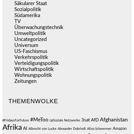
Säkularer Staat
(70)
Sozialpolitik
(1.239)
Südamerika
(471)
TV
(1.717)
Überwachungstechnik
(547)
Umweltpolitik
(644)
Uncategorized
(144)
Universum
(39)
US-Faschismus
(345)
Verkehrspolitik
(540)
Verteidigungspolitik
(684)
Wirtschaftspolitik
(1.124)
Wohnungspolitik
(112)
Zeitungen
(528)
THEMENWOLKE
#MeToo
Afghanistan
3sat
AfD
#FridaysForFuture
(a)Soziale Netzwerke
Afrika
AI
Amazon
Albrecht von Lucke
Alexander Dobrindt
Alina Schwermer