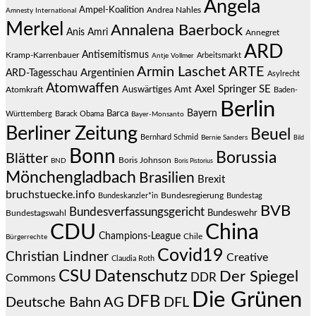
Angela
Ampel-Koalition
Andrea Nahles
Amnesty International
Merkel
Annalena Baerbock
Anis Amri
Annegret
ARD
Antisemitismus
Kramp-Karrenbauer
Arbeitsmarkt
Antje Vollmer
Armin Laschet
ARTE
Argentinien
ARD-Tagesschau
Asylrecht
Atomwaffen
Axel Springer SE
Auswärtiges Amt
Atomkraft
Baden-
Berlin
Bayern
Barca
Württemberg
Barack Obama
Bayer-Monsanto
Berliner Zeitung
Beuel
Bernhard Schmid
Bernie Sanders
Bild
Bonn
Borussia
Blätter
Boris Johnson
BND
Boris Pistorius
Mönchengladbach
Brasilien
Brexit
bruchstuecke.info
Bundesregierung
Bundestag
Bundeskanzler*in
BVB
Bundesverfassungsgericht
Bundeswehr
Bundestagswahl
CDU
China
Champions-League
Chile
Bürgerrechte
Covid19
Christian Lindner
Creative
Claudia Roth
CSU
Datenschutz
Der Spiegel
DDR
Commons
Die Grünen
DFB
Deutsche Bahn AG
DFL