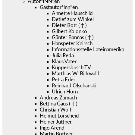
Autor*INN*en
Gastautor*inn*en
Annette Hauschild
Detlef zum Winkel
Dieter Bott ( † )
Gilbert Kolonko
Günter Bannas ( † )
Hanspeter Knirsch
Informationsstelle Lateinamerika
Julia Reda
Klaus Vater
Küppersbusch TV
Matthias W. Birkwald
Petra Erler
Reinhard Olschanski
Ulrich Horn
Andreas Zumach
Bettina Gaus ( † )
Christian Wolf
Helmut Lorscheid
Heiner Jüttner
Ingo Arend
Martin Böttger