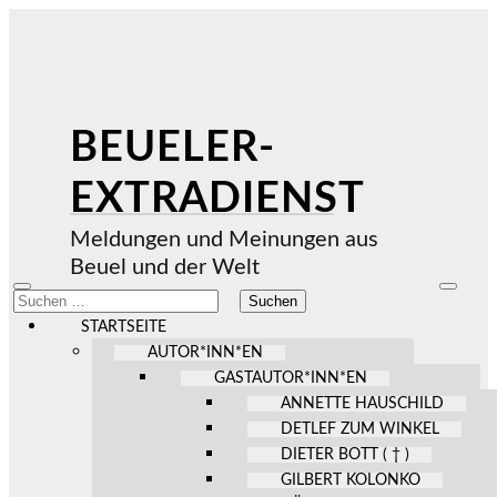
BEUELER-
EXTRADIENST
Meldungen und Meinungen aus
Beuel und der Welt
Mobile-
Suchfel
Suchen
Menü
ein-/au
nach:
ein-/ausblenden
STARTSEITE
AUTOR*INN*EN
GASTAUTOR*INN*EN
ANNETTE HAUSCHILD
DETLEF ZUM WINKEL
DIETER BOTT ( † )
GILBERT KOLONKO