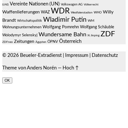
Vereinte Nationen (UN)
Volkswagen AG
(UAE)
Völkerrecht
WDR
Waffenlieferungen
Willy
WAZ
WHO
Westfalenstadion
Wladimir Putin
Brandt
Wirtschaftspolitik
WM
Wolfgang Pomrehn
Wolfgang Schäuble
Wohnungsunternehmen
ZDF
Wundersame Bahn
Wolodymyr Selenskyj
Xi Jinping
Österreich
Zeitungen
ÖPNV
ZDFneo
Ägypten
© 2026
Beueler-Extradienst
|
Impressum
|
Datenschutz
Theme von
Anders Norén
—
Hoch ↑
OK