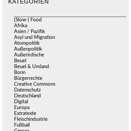
KATEGORIEN
(Slow-) Food
(57)
Afrika
(508)
Asien / Pazifik
(634)
Asyl und Migration
(297)
Atompolitik
(2)
Außenpolitik
(1.722)
Außerirdische
(39)
Beuel
(526)
Beuel & Umland
(2.460)
Bonn
(639)
Bürgerrechte
(1.679)
Creative Commons
(468)
Datenschutz
(381)
Deutschland
(5.057)
Digital
(1.984)
Europa
(3.278)
Extratexte
(201)
Fleischindustrie
(50)
Fußball
(1.518)
Genuss
(1.206)