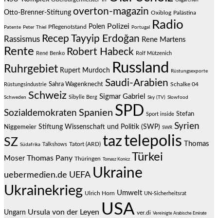
overton-magazin
Otto-Brenner-Stiftung
Oxiblog
Palästina
Radio
Polizei
Polen
Pflegenotstand
Patente
Peter Thiel
Portugal
Recep Tayyip Erdoğan
Rassismus
Rene Martens
Rente
Robert Habeck
René Benko
Rolf Mützenich
Russland
Ruhrgebiet
Rupert Murdoch
Rüstungsexporte
Saudi-Arabien
Sahra Wagenknecht
Schalke 04
Rüstungsindustrie
Schweiz
Sigmar Gabriel
Sibylle Berg
Schweden
Sky (TV)
Slowfood
SPD
Spanien
Sozialdemokraten
Stefan
Sport inside
Syrien
Stiftung Wissenschaft und Politik (SWP)
Niggemeier
SWR
telepolis
taz
SZ
Thomas
Talkshows
Tatort (ARD)
Südafrika
Türkei
Thomas Pany
Moser
Thüringen
Tomasz Konicz
Ukraine
uebermedien.de
UEFA
Ukrainekrieg
Umwelt
Ulrich Horn
UN-Sicherheitsrat
USA
Ursula von der Leyen
Ungarn
ver.di
Vereinigte Arabische Emirate