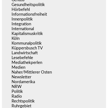
Gesundheitspolitik
(855)
Hörbefehl
(166)
Informationsfreiheit
(18)
Innenpolitik
(1.927)
Integration
(446)
International
(5.499)
Kapitalismuskritik
(255)
Köln
(340)
Kommunalpolitik
(256)
Küppersbusch TV
(153)
Landwirtschaft
(217)
Lesebefehle
(2.606)
Mediathekperlen
(536)
Medien
(5.362)
Naher/Mittlerer Osten
(828)
Newsletter
(1.068)
Nordamerika
(1.142)
NRW
(978)
Politik
(9.194)
Radio
(487)
Rechtspolitik
(538)
Ruhrgebiet
(392)