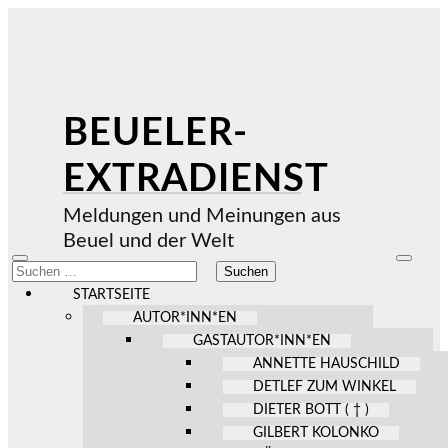
BEUELER-
EXTRADIENST
Meldungen und Meinungen aus
Beuel und der Welt
Mobile-
Suchfel
Suchen
Menü
ein-/au
nach:
ein-/ausblenden
STARTSEITE
AUTOR*INN*EN
GASTAUTOR*INN*EN
ANNETTE HAUSCHILD
DETLEF ZUM WINKEL
DIETER BOTT ( † )
GILBERT KOLONKO