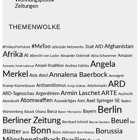
Zeitungen
(523)
THEMENWOLKE
#MeToo
Afghanistan
3sat
AfD
#FridaysForFuture
(a)Soziale Netzwerke
Afrika
AI
Amazon
Albrecht von Lucke
Alexander Dobrindt
Alina Schwermer
Angela
Ampel-Koalition
Andrea Nahles
Amnesty International
Merkel
Annalena Baerbock
Anis Amri
Annegret
ARD
Antisemitismus
Kramp-Karrenbauer
Arbeitsmarkt
Antje Vollmer
Armin Laschet
ARTE
Argentinien
ARD-Tagesschau
Asylrecht
Atomwaffen
Axel Springer SE
Auswärtiges Amt
Atomkraft
Baden-
Berlin
Bayern
Barca
Württemberg
Barack Obama
Bayer-Monsanto
Berliner Zeitung
Beuel
Bernhard Schmid
Bernie Sanders
Bild
Bonn
Borussia
Blätter
Boris Johnson
BND
Boris Pistorius
Mönchengladbach