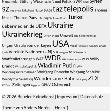
Syrien
Stiftung Wissenschaft und Politik (SWP)
Niggemeier
SWR
telepolis
taz
SZ
Thomas
Talkshows
Tatort (ARD)
Südafrika
Türkei
Thomas Pany
Moser
Thüringen
Tomasz Konicz
Ukraine
uebermedien.de
UEFA
Ukrainekrieg
Umwelt
Ulrich Horn
UN-Sicherheitsrat
USA
Ursula von der Leyen
Ungarn
ver.di
Vereinigte Arabische Emirate
Vereinte Nationen (UN)
Volkswagen AG
(UAE)
Völkerrecht
WDR
Waffenlieferungen
Willy
WAZ
WHO
Westfalenstadion
Wladimir Putin
Brandt
Wirtschaftspolitik
WM
Wolfgang Pomrehn
Wolfgang Schäuble
Wohnungsunternehmen
ZDF
Wundersame Bahn
Wolodymyr Selenskyj
Xi Jinping
Österreich
Zeitungen
ÖPNV
ZDFneo
Ägypten
© 2026
Beueler-Extradienst
|
Impressum
|
Datenschutz
Theme von
Anders Norén
—
Hoch ↑