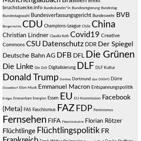
Brasilien
Brexit
bruchstuecke.info
Bundesregierung
Bundestag
Bundeskanzler*in
BVB
Bundesverfassungsgericht
Bundeswehr
Bundestagswahl
CDU
China
Champions-League
Chile
Bürgerrechte
Covid19
Christian Lindner
Creative
Claudia Roth
CSU
Datenschutz
Der Spiegel
DDR
Commons
Die Grünen
DFB
Deutsche Bahn AG
DFL
DLF
Die Linke
Digitalisierung
DLF Kultur
Die Zeit
Donald Trump
Dürre
Dortmund
Donbas
dpa
DSGVO
Emmanuel Macron
Entspannungspolitik
Elon Musk
Düsseldorf
EU
Facebook
Essen
EU-Kommission
Erneuerbare Energien
Erdgas
FAZ
FDP
(Meta)
Faschismus
FAS
Feminismus
Fernsehen
FIFA
Florian Rötzer
Fleischindustrie
Flüchtlingspolitik
Flüchtlinge
FR
Frankreich