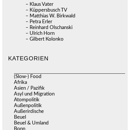
– Klaus Vater
– Küppersbusch TV
– Matthias W. Birkwald
– Petra Erler
– Reinhard Olschanski
– Ulrich Horn
– Gilbert Kolonko
KATEGORIEN
(Slow-) Food
(57)
Afrika
(508)
Asien / Pazifik
(633)
Asyl und Migration
(295)
Atompolitik
(1)
Außenpolitik
(1.719)
Außerirdische
(39)
Beuel
(525)
Beuel & Umland
(2.457)
Bonn
(637)