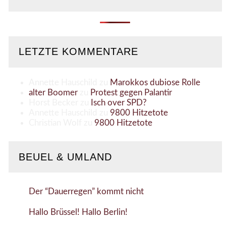
LETZTE KOMMENTARE
Annette Hauschild
zu
Marokkos dubiose Rolle
alter Boomer
zu
Protest gegen Palantir
Horst Becker
zu
Isch over SPD?
Annette Hauschild
zu
9800 Hitzetote
Christian Wolf
zu
9800 Hitzetote
BEUEL & UMLAND
Der “Dauerregen” kommt nicht
Hallo Brüssel! Hallo Berlin!