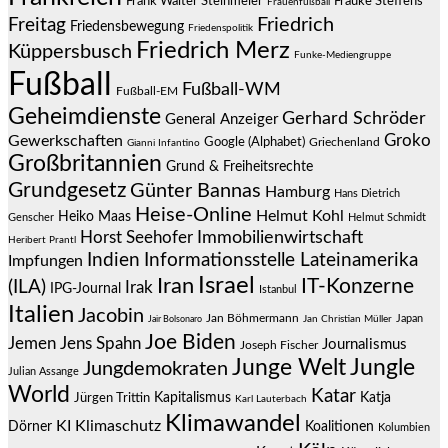
Frauke Steffens
Frank Walter Steinmeier
Frauenfußball
Friedrich
Freitag
Friedensbewegung
Friedenspolitik
Friedrich Merz
Küppersbusch
Funke-Mediengruppe
Fußball
Fußball-WM
Fußball-EM
Geheimdienste
Gerhard Schröder
General Anzeiger
Groko
Gewerkschaften
Google (Alphabet)
Griechenland
Gianni Infantino
Großbritannien
Grund & Freiheitsrechte
Grundgesetz
Günter Bannas
Hamburg
Hans Dietrich
Heise-Online
Helmut Kohl
Heiko Maas
Genscher
Helmut Schmidt
Immobilienwirtschaft
Horst Seehofer
Heribert Prantl
Indien
Informationsstelle Lateinamerika
Impfungen
Israel
Iran
IT-Konzerne
(ILA)
Irak
IPG-Journal
Istanbul
Italien
Jacobin
Jan Böhmermann
Japan
Jair Bolsonaro
Jan Christian Müller
Joe Biden
Jemen
Jens Spahn
Journalismus
Joseph Fischer
Junge Welt
Jungle
Jungdemokraten
Julian Assange
World
Katar
Jürgen Trittin
Kapitalismus
Katja
Karl Lauterbach
Klimawandel
KI
Klimaschutz
Dörner
Koalitionen
Kolumbien