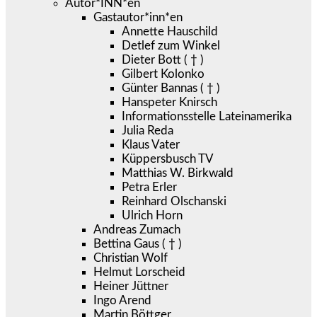
Autor*INN*en
Gastautor*inn*en
Annette Hauschild
Detlef zum Winkel
Dieter Bott ( † )
Gilbert Kolonko
Günter Bannas ( † )
Hanspeter Knirsch
Informationsstelle Lateinamerika
Julia Reda
Klaus Vater
Küppersbusch TV
Matthias W. Birkwald
Petra Erler
Reinhard Olschanski
Ulrich Horn
Andreas Zumach
Bettina Gaus ( † )
Christian Wolf
Helmut Lorscheid
Heiner Jüttner
Ingo Arend
Martin Böttger