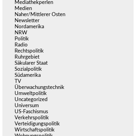
Mediathekperlen
(536)
Medien
(5.353)
Naher/Mittlerer Osten
(828)
Newsletter
(1.068)
Nordamerika
(1.140)
NRW
(977)
Politik
(9.186)
Radio
(484)
Rechtspolitik
(531)
Ruhrgebiet
(392)
Säkularer Staat
(70)
Sozialpolitik
(1.231)
Südamerika
(471)
TV
(1.714)
Überwachungstechnik
(543)
Umweltpolitik
(639)
Uncategorized
(144)
Universum
(38)
US-Faschismus
(343)
Verkehrspolitik
(538)
Verteidigungspolitik
(682)
Wirtschaftspolitik
(1.118)
Wohnungspolitik
(112)