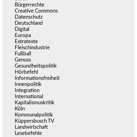
Bürgerrechte
(1.671)
Creative Commons
(465)
Datenschutz
(377)
Deutschland
(5.050)
Digital
(1.976)
Europa
(3.272)
Extratexte
(199)
Fleischindustrie
(50)
Fußball
(1.518)
Genuss
(1.206)
Gesundheitspolitik
(852)
Hörbefehl
(166)
Informationsfreiheit
(15)
Innenpolitik
(1.920)
Integration
(441)
International
(5.494)
Kapitalismuskritik
(253)
Köln
(338)
Kommunalpolitik
(255)
Küppersbusch TV
(153)
Landwirtschaft
(216)
Lesebefehle
(2.604)