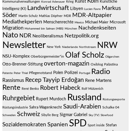
Köln
Kunst
Künstliche
Kommunalverwaltungen
Krieg
Konrad Adenauer
Landwirtschaft
Markus
Libyen
Intelligenz (KI)
Lucien Favre
Söder
MDR-Altpapier
Martin Schulz
Mathias Döpfner
MDR
Mediathekperlen
Menschenrechte
Michael Maier
Microsoft
Mexico
Migration
Nachdenkseiten
Mohammed bin Salman (MBS)
München
Nato
NDR
Netzpolitik.org
Neoliberalismus
Newsletter
NRW
New York
Niederlande
Northstream
Olaf Scholz
NSU-Komplex
Oberbürgermeister*in
Oligarchen
overton-magazin
Otto-Brenner-Stiftung
Oxiblog
Palästina
Radio
Polizei
Polen
Pflegenotstand
Patente
Peter Thiel
Portugal
Recep Tayyip Erdoğan
Rassismus
Rene Martens
Rente
Robert Habeck
René Benko
Rolf Mützenich
Russland
Ruhrgebiet
Rupert Murdoch
Rüstungsexporte
Saudi-Arabien
Sahra Wagenknecht
Schalke 04
Rüstungsindustrie
Schweiz
Sigmar Gabriel
Sibylle Berg
Schweden
Sky (TV)
Slowfood
SPD
Spanien
Sozialdemokraten
Stefan
Sport inside