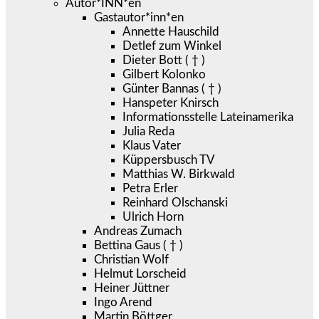
Autor*INN*en
Gastautor*inn*en
Annette Hauschild
Detlef zum Winkel
Dieter Bott ( † )
Gilbert Kolonko
Günter Bannas ( † )
Hanspeter Knirsch
Informationsstelle Lateinamerika
Julia Reda
Klaus Vater
Küppersbusch TV
Matthias W. Birkwald
Petra Erler
Reinhard Olschanski
Ulrich Horn
Andreas Zumach
Bettina Gaus ( † )
Christian Wolf
Helmut Lorscheid
Heiner Jüttner
Ingo Arend
Martin Böttger