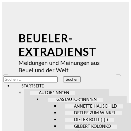
BEUELER-
EXTRADIENST
Meldungen und Meinungen aus
Beuel und der Welt
Mobile-
Suchfel
Suchen
Menü
ein-/au
nach:
ein-/ausblenden
STARTSEITE
AUTOR*INN*EN
GASTAUTOR*INN*EN
ANNETTE HAUSCHILD
DETLEF ZUM WINKEL
DIETER BOTT ( † )
GILBERT KOLONKO