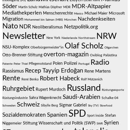
Lucien Favre
Söder
MDR-Altpapier
Martin Schulz
Mathias Döpfner
MDR
Mediathekperlen
Menschenrechte
Michael Maier
Microsoft
Mexico
Migration
Nachdenkseiten
Mohammed bin Salman (MBS)
München
Nato
NDR
Netzpolitik.org
Neoliberalismus
Newsletter
NRW
New York
Niederlande
Northstream
Olaf Scholz
NSU-Komplex
Oberbürgermeister*in
Oligarchen
overton-magazin
Otto-Brenner-Stiftung
Oxiblog
Palästina
Radio
Polizei
Polen
Pflegenotstand
Patente
Peter Thiel
Portugal
Recep Tayyip Erdoğan
Rassismus
Rene Martens
Rente
Robert Habeck
René Benko
Rolf Mützenich
Russland
Ruhrgebiet
Rupert Murdoch
Rüstungsexporte
Saudi-Arabien
Sahra Wagenknecht
Schalke 04
Rüstungsindustrie
Schweiz
Sigmar Gabriel
Sibylle Berg
Schweden
Sky (TV)
Slowfood
SPD
Spanien
Sozialdemokraten
Stefan
Sport inside
Syrien
Stiftung Wissenschaft und Politik (SWP)
Niggemeier
SWR