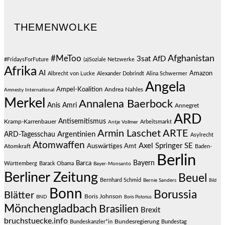
THEMENWOLKE
#MeToo
Afghanistan
3sat
AfD
#FridaysForFuture
(a)Soziale Netzwerke
Afrika
AI
Amazon
Albrecht von Lucke
Alexander Dobrindt
Alina Schwermer
Angela
Ampel-Koalition
Andrea Nahles
Amnesty International
Merkel
Annalena Baerbock
Anis Amri
Annegret
ARD
Antisemitismus
Kramp-Karrenbauer
Arbeitsmarkt
Antje Vollmer
Armin Laschet
ARTE
Argentinien
ARD-Tagesschau
Asylrecht
Atomwaffen
Axel Springer SE
Auswärtiges Amt
Atomkraft
Baden-
Berlin
Bayern
Barca
Württemberg
Barack Obama
Bayer-Monsanto
Berliner Zeitung
Beuel
Bernhard Schmid
Bernie Sanders
Bild
Bonn
Borussia
Blätter
Boris Johnson
BND
Boris Pistorius
Mönchengladbach
Brasilien
Brexit
bruchstuecke.info
Bundesregierung
Bundestag
Bundeskanzler*in