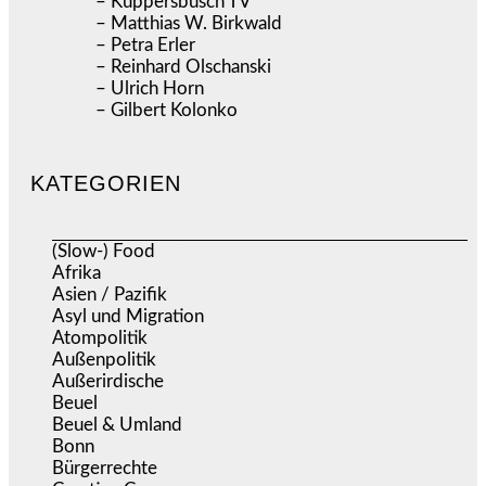
– Küppersbusch TV
– Matthias W. Birkwald
– Petra Erler
– Reinhard Olschanski
– Ulrich Horn
– Gilbert Kolonko
KATEGORIEN
(Slow-) Food
(57)
Afrika
(508)
Asien / Pazifik
(634)
Asyl und Migration
(297)
Atompolitik
(2)
Außenpolitik
(1.722)
Außerirdische
(39)
Beuel
(526)
Beuel & Umland
(2.460)
Bonn
(639)
Bürgerrechte
(1.679)