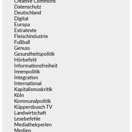
Creative Commons
(468)
Datenschutz
(381)
Deutschland
(5.057)
Digital
(1.984)
Europa
(3.278)
Extratexte
(201)
Fleischindustrie
(50)
Fußball
(1.518)
Genuss
(1.206)
Gesundheitspolitik
(855)
Hörbefehl
(166)
Informationsfreiheit
(18)
Innenpolitik
(1.927)
Integration
(446)
International
(5.499)
Kapitalismuskritik
(255)
Köln
(340)
Kommunalpolitik
(256)
Küppersbusch TV
(153)
Landwirtschaft
(217)
Lesebefehle
(2.606)
Mediathekperlen
(536)
Medien
(5.362)