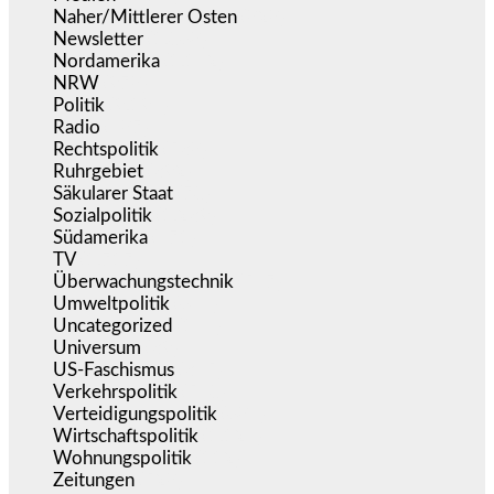
Naher/Mittlerer Osten
(828)
Newsletter
(1.068)
Nordamerika
(1.142)
NRW
(978)
Politik
(9.194)
Radio
(487)
Rechtspolitik
(538)
Ruhrgebiet
(392)
Säkularer Staat
(70)
Sozialpolitik
(1.239)
Südamerika
(471)
TV
(1.717)
Überwachungstechnik
(547)
Umweltpolitik
(644)
Uncategorized
(144)
Universum
(39)
US-Faschismus
(345)
Verkehrspolitik
(540)
Verteidigungspolitik
(684)
Wirtschaftspolitik
(1.124)
Wohnungspolitik
(112)
Zeitungen
(528)