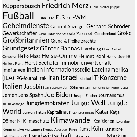
Friedrich Merz
Küppersbusch
Funke-Mediengruppe
Fußball
Fußball-WM
Fußball-EM
Geheimdienste
Gerhard Schröder
General Anzeiger
Groko
Gewerkschaften
Google (Alphabet)
Griechenland
Gianni Infantino
Großbritannien
Grund & Freiheitsrechte
Grundgesetz
Günter Bannas
Hamburg
Hans Dietrich
Heise-Online
Helmut Kohl
Heiko Maas
Genscher
Helmut Schmidt
Immobilienwirtschaft
Horst Seehofer
Heribert Prantl
Indien
Informationsstelle Lateinamerika
Impfungen
Israel
Iran
IT-Konzerne
(ILA)
Irak
IPG-Journal
Istanbul
Italien
Jacobin
Jan Böhmermann
Japan
Jair Bolsonaro
Jan Christian Müller
Joe Biden
Jemen
Jens Spahn
Journalismus
Joseph Fischer
Junge Welt
Jungle
Jungdemokraten
Julian Assange
World
Katar
Jürgen Trittin
Kapitalismus
Katja
Karl Lauterbach
Klimawandel
KI
Klimaschutz
Dörner
Koalitionen
Kolumbien
Köln
Kunst
Künstliche
Kommunalverwaltungen
Krieg
Konrad Adenauer
Landwirtschaft
Markus
Libyen
Intelligenz (KI)