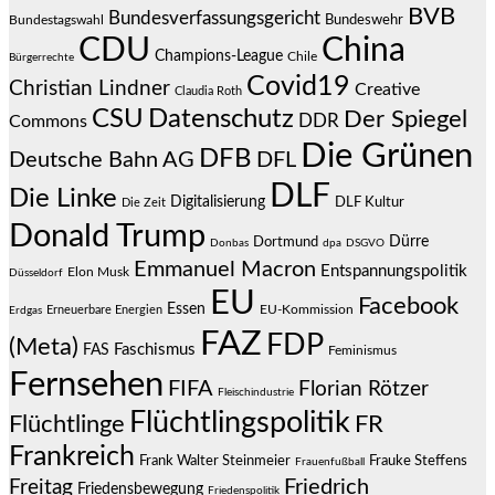
BVB
Bundesverfassungsgericht
Bundeswehr
Bundestagswahl
CDU
China
Champions-League
Chile
Bürgerrechte
Covid19
Christian Lindner
Creative
Claudia Roth
CSU
Datenschutz
Der Spiegel
DDR
Commons
Die Grünen
DFB
Deutsche Bahn AG
DFL
DLF
Die Linke
Digitalisierung
DLF Kultur
Die Zeit
Donald Trump
Dürre
Dortmund
Donbas
dpa
DSGVO
Emmanuel Macron
Entspannungspolitik
Elon Musk
Düsseldorf
EU
Facebook
Essen
EU-Kommission
Erneuerbare Energien
Erdgas
FAZ
FDP
(Meta)
Faschismus
FAS
Feminismus
Fernsehen
FIFA
Florian Rötzer
Fleischindustrie
Flüchtlingspolitik
Flüchtlinge
FR
Frankreich
Frauke Steffens
Frank Walter Steinmeier
Frauenfußball
Friedrich
Freitag
Friedensbewegung
Friedenspolitik