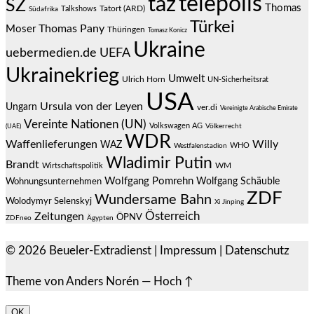
telepolis
taz
SZ
Thomas
Talkshows
Tatort (ARD)
Südafrika
Türkei
Thomas Pany
Moser
Thüringen
Tomasz Konicz
Ukraine
uebermedien.de
UEFA
Ukrainekrieg
Umwelt
Ulrich Horn
UN-Sicherheitsrat
USA
Ursula von der Leyen
Ungarn
ver.di
Vereinigte Arabische Emirate
Vereinte Nationen (UN)
Volkswagen AG
(UAE)
Völkerrecht
WDR
Waffenlieferungen
Willy
WAZ
WHO
Westfalenstadion
Wladimir Putin
Brandt
Wirtschaftspolitik
WM
Wolfgang Pomrehn
Wolfgang Schäuble
Wohnungsunternehmen
ZDF
Wundersame Bahn
Wolodymyr Selenskyj
Xi Jinping
Österreich
Zeitungen
ÖPNV
ZDFneo
Ägypten
© 2026
Beueler-Extradienst
|
Impressum
|
Datenschutz
Theme von
Anders Norén
—
Hoch ↑
OK