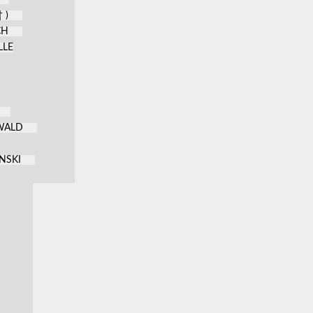
 )
CH
LLE
KWALD
NSKI