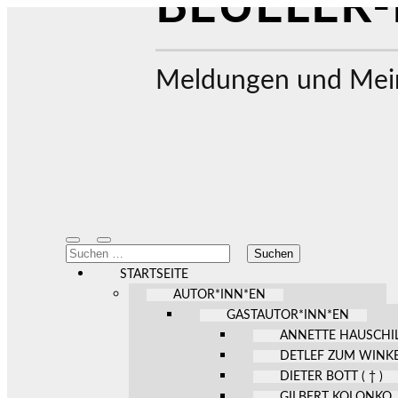
BEUELER-
Meldungen und Mein
Mobile-
Suchfeld
Suchen
Menü
ein-/ausblenden
nach:
ein-/ausblenden
STARTSEITE
AUTOR*INN*EN
GASTAUTOR*INN*EN
ANNETTE HAUSCHI
DETLEF ZUM WINK
DIETER BOTT ( † )
GILBERT KOLONKO