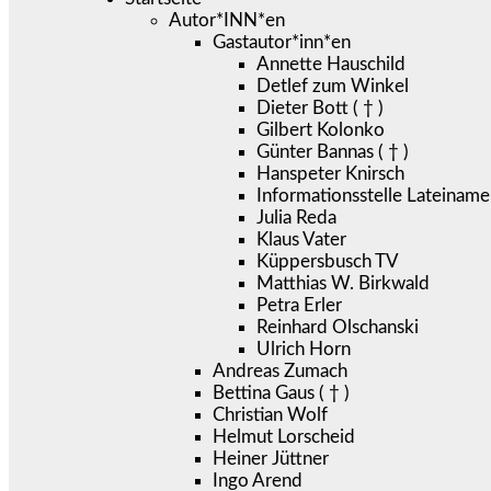
Autor*INN*en
Gastautor*inn*en
Annette Hauschild
Detlef zum Winkel
Dieter Bott ( † )
Gilbert Kolonko
Günter Bannas ( † )
Hanspeter Knirsch
Informationsstelle Lateiname
Julia Reda
Klaus Vater
Küppersbusch TV
Matthias W. Birkwald
Petra Erler
Reinhard Olschanski
Ulrich Horn
Andreas Zumach
Bettina Gaus ( † )
Christian Wolf
Helmut Lorscheid
Heiner Jüttner
Ingo Arend