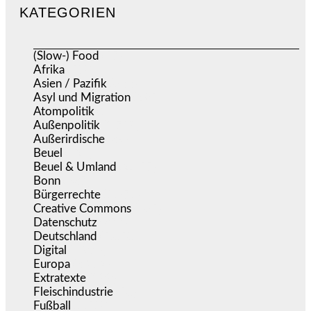
KATEGORIEN
(Slow-) Food
(57)
Afrika
(508)
Asien / Pazifik
(633)
Asyl und Migration
(295)
Atompolitik
(1)
Außenpolitik
(1.719)
Außerirdische
(39)
Beuel
(525)
Beuel & Umland
(2.457)
Bonn
(637)
Bürgerrechte
(1.671)
Creative Commons
(465)
Datenschutz
(377)
Deutschland
(5.050)
Digital
(1.976)
Europa
(3.272)
Extratexte
(199)
Fleischindustrie
(50)
Fußball
(1.518)