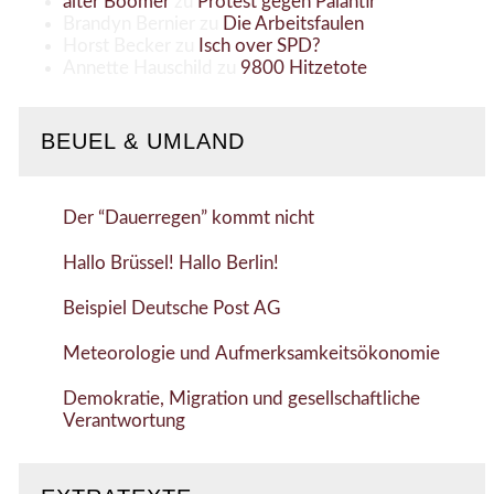
alter Boomer
zu
Protest gegen Palantir
Brandyn Bernier
zu
Die Arbeitsfaulen
Horst Becker
zu
Isch over SPD?
Annette Hauschild
zu
9800 Hitzetote
BEUEL & UMLAND
Der “Dauerregen” kommt nicht
Hallo Brüssel! Hallo Berlin!
Beispiel Deutsche Post AG
Meteorologie und Aufmerksamkeitsökonomie
Demokratie, Migration und gesellschaftliche
Verantwortung