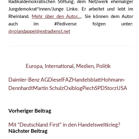
Radikaldemokratischen Stiftung, dem Netzwerk ehemaliger
Jungdemokrat*innen/Junge Linke. Er arbeitet und lebt im
Rheinland.
Mehr über den Autor...
. Sie können dem Autor
auch im #Fediverse folgen unter:
@rolandappel@extradienst.net
Europa
,
International
,
Medien
,
Politik
Daimler-Benz AG
Diesel
FAZ
Handelsblatt
Hohmann-
Dennhardt
Martin Schulz
Oxiblog
Piech
SPD
Storz
USA
Vorheriger Beitrag
Mit “Deutschland First” in den Handelsweltkrieg?
Nächster Beitrag