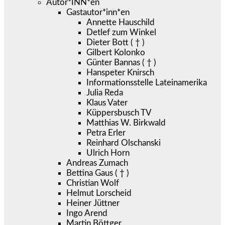
Autor*INN*en
Gastautor*inn*en
Annette Hauschild
Detlef zum Winkel
Dieter Bott ( † )
Gilbert Kolonko
Günter Bannas ( † )
Hanspeter Knirsch
Informationsstelle Lateinamerika
Julia Reda
Klaus Vater
Küppersbusch TV
Matthias W. Birkwald
Petra Erler
Reinhard Olschanski
Ulrich Horn
Andreas Zumach
Bettina Gaus ( † )
Christian Wolf
Helmut Lorscheid
Heiner Jüttner
Ingo Arend
Martin Böttger