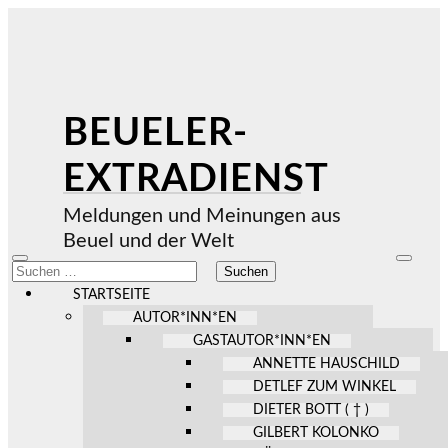
BEUELER-
EXTRADIENST
Meldungen und Meinungen aus
Beuel und der Welt
Mobile-
Suchfel
Suchen
Menü
ein-/au
nach:
ein-/ausblenden
STARTSEITE
AUTOR*INN*EN
GASTAUTOR*INN*EN
ANNETTE HAUSCHILD
DETLEF ZUM WINKEL
DIETER BOTT ( † )
GILBERT KOLONKO