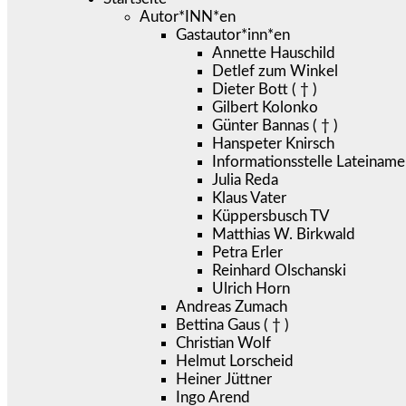
Autor*INN*en
Gastautor*inn*en
Annette Hauschild
Detlef zum Winkel
Dieter Bott ( † )
Gilbert Kolonko
Günter Bannas ( † )
Hanspeter Knirsch
Informationsstelle Lateiname
Julia Reda
Klaus Vater
Küppersbusch TV
Matthias W. Birkwald
Petra Erler
Reinhard Olschanski
Ulrich Horn
Andreas Zumach
Bettina Gaus ( † )
Christian Wolf
Helmut Lorscheid
Heiner Jüttner
Ingo Arend