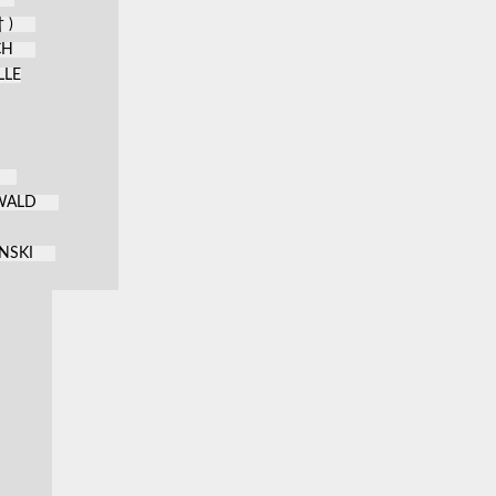
 )
CH
LLE
KWALD
NSKI