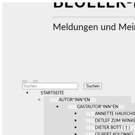
BEUELER-
Meldungen und Mein
Mobile-
Suchfeld
Suchen
Menü
ein-/ausblenden
nach:
ein-/ausblenden
STARTSEITE
AUTOR*INN*EN
GASTAUTOR*INN*EN
ANNETTE HAUSCHI
DETLEF ZUM WINK
DIETER BOTT ( † )
GILBERT KOLONKO