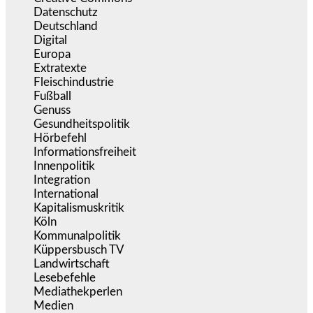
Datenschutz
(380)
Deutschland
(5.053)
Digital
(1.981)
Europa
(3.275)
Extratexte
(201)
Fleischindustrie
(50)
Fußball
(1.518)
Genuss
(1.206)
Gesundheitspolitik
(853)
Hörbefehl
(166)
Informationsfreiheit
(17)
Innenpolitik
(1.924)
Integration
(444)
International
(5.497)
Kapitalismuskritik
(254)
Köln
(338)
Kommunalpolitik
(255)
Küppersbusch TV
(153)
Landwirtschaft
(217)
Lesebefehle
(2.605)
Mediathekperlen
(536)
Medien
(5.358)