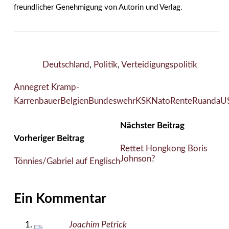
freundlicher Genehmigung von Autorin und Verlag.
Deutschland
,
Politik
,
Verteidigungspolitik
Annegret Kramp-
Karrenbauer
Belgien
Bundeswehr
KSK
Nato
Rente
Ruanda
U
Nächster Beitrag
Vorheriger Beitrag
Rettet Hongkong Boris
Johnson?
Tönnies/Gabriel auf Englisch
Ein Kommentar
Joachim Petrick