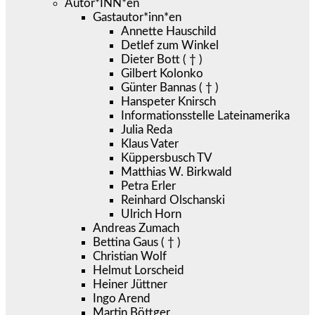
Autor*INN*en
Gastautor*inn*en
Annette Hauschild
Detlef zum Winkel
Dieter Bott ( † )
Gilbert Kolonko
Günter Bannas ( † )
Hanspeter Knirsch
Informationsstelle Lateinamerika
Julia Reda
Klaus Vater
Küppersbusch TV
Matthias W. Birkwald
Petra Erler
Reinhard Olschanski
Ulrich Horn
Andreas Zumach
Bettina Gaus ( † )
Christian Wolf
Helmut Lorscheid
Heiner Jüttner
Ingo Arend
Martin Böttger