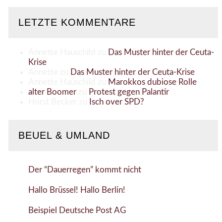
LETZTE KOMMENTARE
Annette Hauschild
zu
Das Muster hinter der Ceuta-
Krise
Annette
zu
Das Muster hinter der Ceuta-Krise
Annette Hauschild
zu
Marokkos dubiose Rolle
alter Boomer
zu
Protest gegen Palantir
Horst Becker
zu
Isch over SPD?
BEUEL & UMLAND
Der “Dauerregen” kommt nicht
Hallo Brüssel! Hallo Berlin!
Beispiel Deutsche Post AG