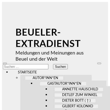
BEUELER-
EXTRADIENST
Meldungen und Meinungen aus
Beuel und der Welt
Mobile-
Suchfel
Suchen
Menü
ein-/au
nach:
ein-/ausblenden
STARTSEITE
AUTOR*INN*EN
GASTAUTOR*INN*EN
ANNETTE HAUSCHILD
DETLEF ZUM WINKEL
DIETER BOTT ( † )
GILBERT KOLONKO