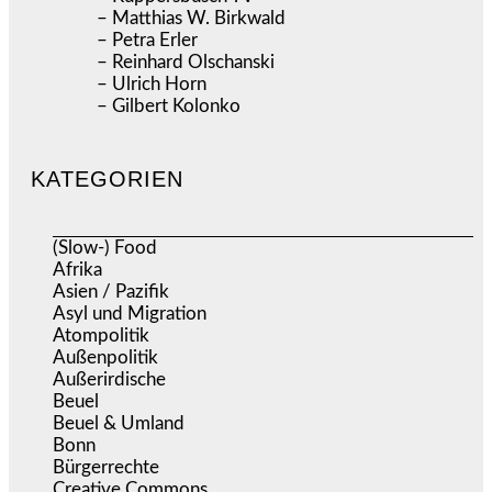
– Matthias W. Birkwald
– Petra Erler
– Reinhard Olschanski
– Ulrich Horn
– Gilbert Kolonko
KATEGORIEN
(Slow-) Food
(57)
Afrika
(508)
Asien / Pazifik
(634)
Asyl und Migration
(295)
Atompolitik
(1)
Außenpolitik
(1.721)
Außerirdische
(39)
Beuel
(525)
Beuel & Umland
(2.457)
Bonn
(637)
Bürgerrechte
(1.675)
Creative Commons
(467)