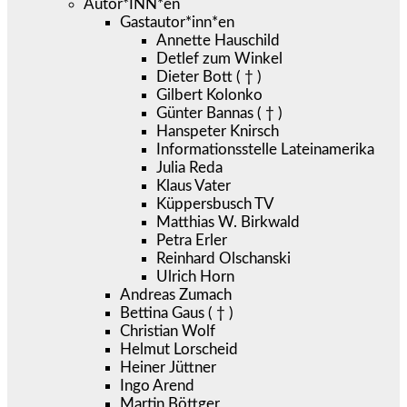
Autor*INN*en
Gastautor*inn*en
Annette Hauschild
Detlef zum Winkel
Dieter Bott ( † )
Gilbert Kolonko
Günter Bannas ( † )
Hanspeter Knirsch
Informationsstelle Lateinamerika
Julia Reda
Klaus Vater
Küppersbusch TV
Matthias W. Birkwald
Petra Erler
Reinhard Olschanski
Ulrich Horn
Andreas Zumach
Bettina Gaus ( † )
Christian Wolf
Helmut Lorscheid
Heiner Jüttner
Ingo Arend
Martin Böttger