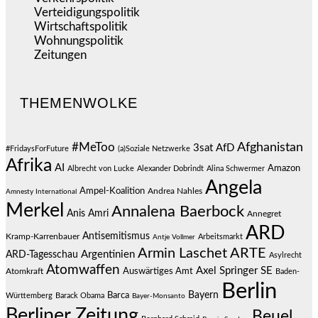
Verteidigungspolitik
(684)
Wirtschaftspolitik
(1.125)
Wohnungspolitik
(112)
Zeitungen
(529)
THEMENWOLKE
#MeToo
Afghanistan
3sat
AfD
#FridaysForFuture
(a)Soziale Netzwerke
Afrika
AI
Amazon
Albrecht von Lucke
Alexander Dobrindt
Alina Schwermer
Angela
Ampel-Koalition
Andrea Nahles
Amnesty International
Merkel
Annalena Baerbock
Anis Amri
Annegret
ARD
Antisemitismus
Kramp-Karrenbauer
Arbeitsmarkt
Antje Vollmer
Armin Laschet
ARTE
Argentinien
ARD-Tagesschau
Asylrecht
Atomwaffen
Axel Springer SE
Auswärtiges Amt
Atomkraft
Baden-
Berlin
Bayern
Barca
Württemberg
Barack Obama
Bayer-Monsanto
Berliner Zeitung
Beuel