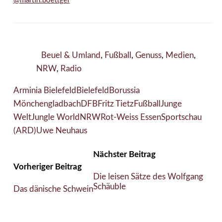
@martin.boettger
Beuel & Umland
,
Fußball
,
Genuss
,
Medien
,
NRW
,
Radio
Arminia Bielefeld
Bielefeld
Borussia
Mönchengladbach
DFB
Fritz Tietz
Fußball
Junge
Welt
Jungle World
NRW
Rot-Weiss Essen
Sportschau
(ARD)
Uwe Neuhaus
Nächster Beitrag
Vorheriger Beitrag
Die leisen Sätze des Wolfgang
Schäuble
Das dänische Schwein