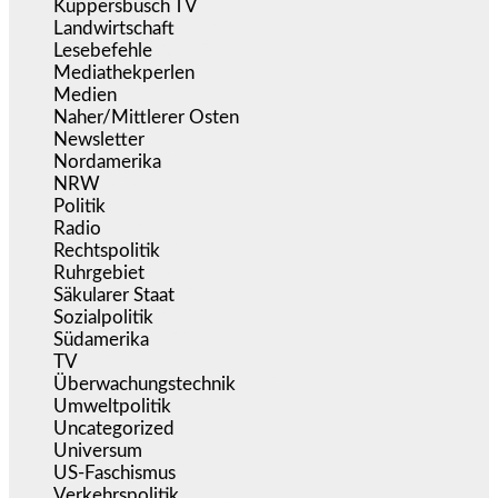
Küppersbusch TV
(153)
Landwirtschaft
(217)
Lesebefehle
(2.607)
Mediathekperlen
(536)
Medien
(5.363)
Naher/Mittlerer Osten
(828)
Newsletter
(1.068)
Nordamerika
(1.143)
NRW
(978)
Politik
(9.196)
Radio
(487)
Rechtspolitik
(540)
Ruhrgebiet
(392)
Säkularer Staat
(70)
Sozialpolitik
(1.240)
Südamerika
(471)
TV
(1.717)
Überwachungstechnik
(547)
Umweltpolitik
(645)
Uncategorized
(145)
Universum
(39)
US-Faschismus
(346)
Verkehrspolitik
(541)