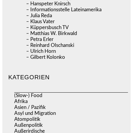
– Hanspeter Knirsch
– Informationsstelle Lateinamerika
– Julia Reda
– Klaus Vater
– Küppersbusch TV
– Matthias W. Birkwald
– Petra Erler
– Reinhard Olschanski
– Ulrich Horn
– Gilbert Kolonko
KATEGORIEN
(Slow-) Food
(57)
Afrika
(508)
Asien / Pazifik
(634)
Asyl und Migration
(297)
Atompolitik
(2)
Außenpolitik
(1.723)
Außerirdische
(39)