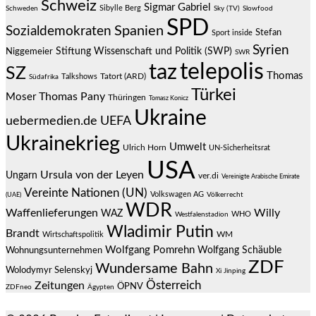
Schweiz
Sigmar Gabriel
Sibylle Berg
Schweden
Sky (TV)
Slowfood
SPD
Spanien
Sozialdemokraten
Stefan
Sport inside
Syrien
Stiftung Wissenschaft und Politik (SWP)
Niggemeier
SWR
telepolis
taz
SZ
Thomas
Talkshows
Tatort (ARD)
Südafrika
Türkei
Thomas Pany
Moser
Thüringen
Tomasz Konicz
Ukraine
uebermedien.de
UEFA
Ukrainekrieg
Umwelt
Ulrich Horn
UN-Sicherheitsrat
USA
Ursula von der Leyen
Ungarn
ver.di
Vereinigte Arabische Emirate
Vereinte Nationen (UN)
Volkswagen AG
(UAE)
Völkerrecht
WDR
Waffenlieferungen
Willy
WAZ
WHO
Westfalenstadion
Wladimir Putin
Brandt
Wirtschaftspolitik
WM
Wolfgang Pomrehn
Wolfgang Schäuble
Wohnungsunternehmen
ZDF
Wundersame Bahn
Wolodymyr Selenskyj
Xi Jinping
Österreich
Zeitungen
ÖPNV
ZDFneo
Ägypten