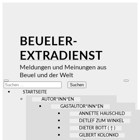
BEUELER-
EXTRADIENST
Meldungen und Meinungen aus
Beuel und der Welt
Mobile-
Suchfel
Suchen
Menü
ein-/au
nach:
ein-/ausblenden
STARTSEITE
AUTOR*INN*EN
GASTAUTOR*INN*EN
ANNETTE HAUSCHILD
DETLEF ZUM WINKEL
DIETER BOTT ( † )
GILBERT KOLONKO