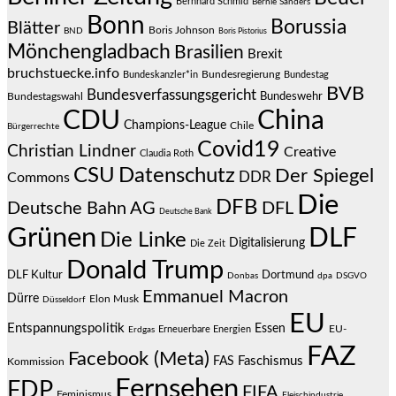
Bernhard Schmid
Bernie Sanders
Bonn
Borussia
Blätter
Boris Johnson
BND
Boris Pistorius
Mönchengladbach
Brasilien
Brexit
bruchstuecke.info
Bundesregierung
Bundestag
Bundeskanzler*in
BVB
Bundesverfassungsgericht
Bundeswehr
Bundestagswahl
CDU
China
Champions-League
Chile
Bürgerrechte
Covid19
Christian Lindner
Creative
Claudia Roth
CSU
Datenschutz
Der Spiegel
DDR
Commons
Die
DFB
Deutsche Bahn AG
DFL
Deutsche Bank
Grünen
DLF
Die Linke
Digitalisierung
Die Zeit
Donald Trump
DLF Kultur
Dortmund
Donbas
dpa
DSGVO
Emmanuel Macron
Dürre
Elon Musk
Düsseldorf
EU
Entspannungspolitik
Essen
EU-
Erneuerbare Energien
Erdgas
FAZ
Facebook (Meta)
Faschismus
FAS
Kommission
Fernsehen
FDP
FIFA
Feminismus
Fleischindustrie