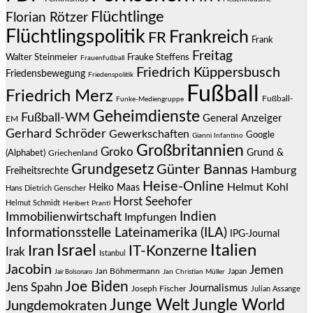
Flüchtlinge
Florian Rötzer
Flüchtlingspolitik
Frankreich
FR
Frank
Freitag
Frauke Steffens
Walter Steinmeier
Frauenfußball
Friedrich Küppersbusch
Friedensbewegung
Friedenspolitik
Fußball
Friedrich Merz
Fußball-
Funke-Mediengruppe
Geheimdienste
Fußball-WM
General Anzeiger
EM
Gerhard Schröder
Gewerkschaften
Google
Gianni Infantino
Großbritannien
Groko
Grund &
(Alphabet)
Griechenland
Grundgesetz
Günter Bannas
Hamburg
Freiheitsrechte
Heise-Online
Helmut Kohl
Heiko Maas
Hans Dietrich Genscher
Horst Seehofer
Helmut Schmidt
Heribert Prantl
Indien
Immobilienwirtschaft
Impfungen
Informationsstelle Lateinamerika (ILA)
IPG-Journal
Israel
Italien
Iran
IT-Konzerne
Irak
Istanbul
Jacobin
Jemen
Jan Böhmermann
Japan
Jair Bolsonaro
Jan Christian Müller
Joe Biden
Jens Spahn
Journalismus
Joseph Fischer
Julian Assange
Junge Welt
Jungle World
Jungdemokraten