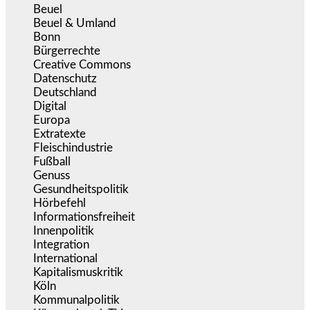
Beuel
(526)
Beuel & Umland
(2.461)
Bonn
(640)
Bürgerrechte
(1.681)
Creative Commons
(468)
Datenschutz
(381)
Deutschland
(5.059)
Digital
(1.985)
Europa
(3.278)
Extratexte
(201)
Fleischindustrie
(50)
Fußball
(1.518)
Genuss
(1.206)
Gesundheitspolitik
(856)
Hörbefehl
(166)
Informationsfreiheit
(18)
Innenpolitik
(1.927)
Integration
(447)
International
(5.500)
Kapitalismuskritik
(256)
Köln
(340)
Kommunalpolitik
(257)