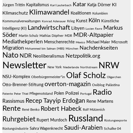
Katar
KI
Jürgen Trittin
Kapitalismus
Katja Dörner
Karl Lauterbach
Klimawandel
Klimaschutz
Koalitionen
Kolumbien
Köln
Kunst
Künstliche
Kommunalverwaltungen
Krieg
Konrad Adenauer
Landwirtschaft
Markus
Libyen
Intelligenz (KI)
Lucien Favre
Söder
MDR-Altpapier
Martin Schulz
Mathias Döpfner
MDR
Mediathekperlen
Menschenrechte
Michael Maier
Microsoft
Mexico
Migration
Nachdenkseiten
Mohammed bin Salman (MBS)
München
Nato
NDR
Netzpolitik.org
Neoliberalismus
Newsletter
NRW
New York
Niederlande
Northstream
Olaf Scholz
NSU-Komplex
Oberbürgermeister*in
Oligarchen
overton-magazin
Otto-Brenner-Stiftung
Oxiblog
Palästina
Radio
Polizei
Polen
Pflegenotstand
Patente
Peter Thiel
Portugal
Recep Tayyip Erdoğan
Rassismus
Rene Martens
Rente
Robert Habeck
René Benko
Rolf Mützenich
Russland
Ruhrgebiet
Rupert Murdoch
Rüstungsexporte
Saudi-Arabien
Sahra Wagenknecht
Schalke 04
Rüstungsindustrie