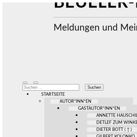
BEUELER-
Meldungen und Mein
Mobile-
Suchfeld
Suchen
Menü
ein-/ausblenden
nach:
ein-/ausblenden
STARTSEITE
AUTOR*INN*EN
GASTAUTOR*INN*EN
ANNETTE HAUSCHI
DETLEF ZUM WINK
DIETER BOTT ( † )
GILBERT KOLONKO