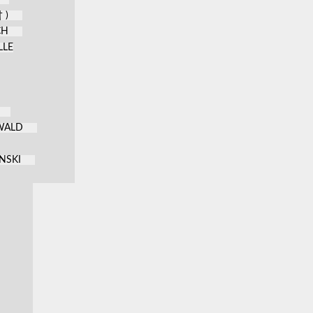
 )
CH
LLE
KWALD
NSKI