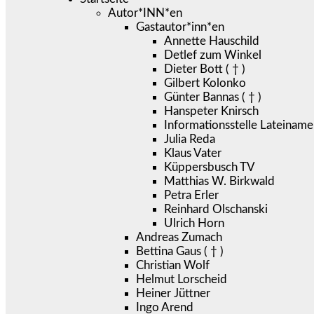
Autor*INN*en
Gastautor*inn*en
Annette Hauschild
Detlef zum Winkel
Dieter Bott ( † )
Gilbert Kolonko
Günter Bannas ( † )
Hanspeter Knirsch
Informationsstelle Lateiname
Julia Reda
Klaus Vater
Küppersbusch TV
Matthias W. Birkwald
Petra Erler
Reinhard Olschanski
Ulrich Horn
Andreas Zumach
Bettina Gaus ( † )
Christian Wolf
Helmut Lorscheid
Heiner Jüttner
Ingo Arend