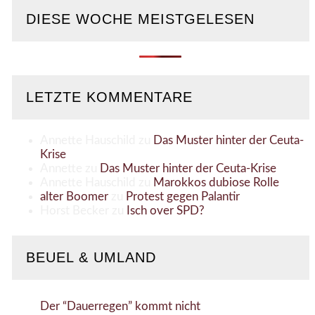
DIESE WOCHE MEISTGELESEN
LETZTE KOMMENTARE
Annette Hauschild
zu
Das Muster hinter der Ceuta-
Krise
Annette
zu
Das Muster hinter der Ceuta-Krise
Annette Hauschild
zu
Marokkos dubiose Rolle
alter Boomer
zu
Protest gegen Palantir
Horst Becker
zu
Isch over SPD?
BEUEL & UMLAND
Der “Dauerregen” kommt nicht