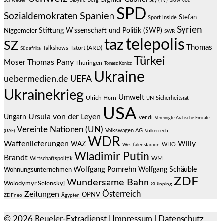
Sibylle Berg
Schweden
Sky (TV)
Slowfood
SPD
Spanien
Sozialdemokraten
Stefan
Sport inside
Syrien
Stiftung Wissenschaft und Politik (SWP)
Niggemeier
SWR
telepolis
taz
SZ
Thomas
Talkshows
Tatort (ARD)
Südafrika
Türkei
Thomas Pany
Moser
Thüringen
Tomasz Konicz
Ukraine
uebermedien.de
UEFA
Ukrainekrieg
Umwelt
Ulrich Horn
UN-Sicherheitsrat
USA
Ursula von der Leyen
Ungarn
ver.di
Vereinigte Arabische Emirate
Vereinte Nationen (UN)
Volkswagen AG
(UAE)
Völkerrecht
WDR
Waffenlieferungen
Willy
WAZ
WHO
Westfalenstadion
Wladimir Putin
Brandt
Wirtschaftspolitik
WM
Wolfgang Pomrehn
Wolfgang Schäuble
Wohnungsunternehmen
ZDF
Wundersame Bahn
Wolodymyr Selenskyj
Xi Jinping
Österreich
Zeitungen
ÖPNV
ZDFneo
Ägypten
© 2026
Beueler-Extradienst
|
Impressum
|
Datenschutz