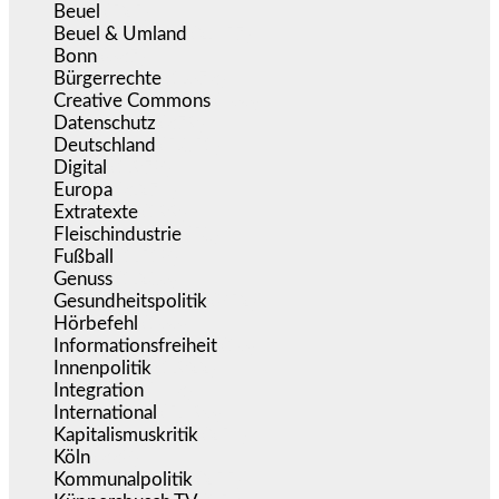
Beuel
(525)
Beuel & Umland
(2.457)
Bonn
(637)
Bürgerrechte
(1.673)
Creative Commons
(466)
Datenschutz
(379)
Deutschland
(5.051)
Digital
(1.978)
Europa
(3.274)
Extratexte
(199)
Fleischindustrie
(50)
Fußball
(1.518)
Genuss
(1.206)
Gesundheitspolitik
(852)
Hörbefehl
(166)
Informationsfreiheit
(16)
Innenpolitik
(1.922)
Integration
(443)
International
(5.496)
Kapitalismuskritik
(254)
Köln
(338)
Kommunalpolitik
(255)