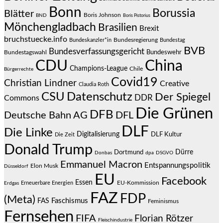
Bonn
Borussia
Blätter
Boris Johnson
BND
Boris Pistorius
Mönchengladbach
Brasilien
Brexit
bruchstuecke.info
Bundesregierung
Bundestag
Bundeskanzler*in
BVB
Bundesverfassungsgericht
Bundeswehr
Bundestagswahl
CDU
China
Champions-League
Chile
Bürgerrechte
Covid19
Christian Lindner
Creative
Claudia Roth
CSU
Datenschutz
Der Spiegel
DDR
Commons
Die Grünen
DFB
Deutsche Bahn AG
DFL
DLF
Die Linke
Digitalisierung
DLF Kultur
Die Zeit
Donald Trump
Dürre
Dortmund
Donbas
dpa
DSGVO
Emmanuel Macron
Entspannungspolitik
Elon Musk
Düsseldorf
EU
Facebook
Essen
EU-Kommission
Erneuerbare Energien
Erdgas
FAZ
FDP
(Meta)
Faschismus
FAS
Feminismus
Fernsehen
FIFA
Florian Rötzer
Fleischindustrie