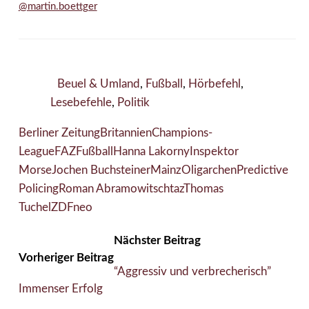
@martin.boettger
Beuel & Umland
,
Fußball
,
Hörbefehl
,
Lesebefehle
,
Politik
Berliner Zeitung
Britannien
Champions-
League
FAZ
Fußball
Hanna Lakorny
Inspektor
Morse
Jochen Buchsteiner
Mainz
Oligarchen
Predictive
Policing
Roman Abramowitsch
taz
Thomas
Tuchel
ZDFneo
Nächster Beitrag
Vorheriger Beitrag
“Aggressiv und verbrecherisch”
Immenser Erfolg