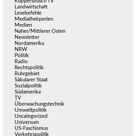
Küppersbusch TV
(153)
Landwirtschaft
(216)
Lesebefehle
(2.605)
Mediathekperlen
(536)
Medien
(5.355)
Naher/Mittlerer Osten
(828)
Newsletter
(1.068)
Nordamerika
(1.141)
NRW
(977)
Politik
(9.188)
Radio
(484)
Rechtspolitik
(533)
Ruhrgebiet
(392)
Säkularer Staat
(70)
Sozialpolitik
(1.233)
Südamerika
(471)
TV
(1.714)
Überwachungstechnik
(545)
Umweltpolitik
(640)
Uncategorized
(144)
Universum
(38)
US-Faschismus
(344)
Verkehrspolitik
(538)