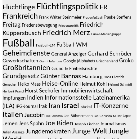
Flüchtlingspolitik
Flüchtlinge
FR
Frankreich
Frauke Steffens
Frank Walter Steinmeier
Frauenfußball
Friedrich
Freitag
Friedensbewegung
Friedenspolitik
Friedrich Merz
Küppersbusch
Funke-Mediengruppe
Fußball
Fußball-WM
Fußball-EM
Geheimdienste
Gerhard Schröder
General Anzeiger
Groko
Gewerkschaften
Google (Alphabet)
Griechenland
Gianni Infantino
Großbritannien
Grund & Freiheitsrechte
Grundgesetz
Günter Bannas
Hamburg
Hans Dietrich
Heise-Online
Helmut Kohl
Heiko Maas
Genscher
Helmut Schmidt
Immobilienwirtschaft
Horst Seehofer
Heribert Prantl
Indien
Informationsstelle Lateinamerika
Impfungen
Israel
Iran
IT-Konzerne
(ILA)
Irak
IPG-Journal
Istanbul
Italien
Jacobin
Jan Böhmermann
Japan
Jair Bolsonaro
Jan Christian Müller
Joe Biden
Jemen
Jens Spahn
Journalismus
Joseph Fischer
Junge Welt
Jungle
Jungdemokraten
Julian Assange