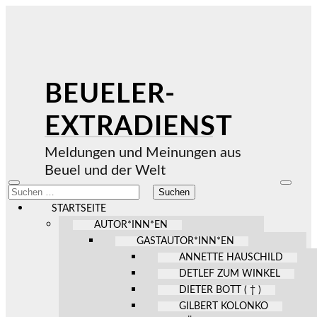
BEUELER-
EXTRADIENST
Meldungen und Meinungen aus
Beuel und der Welt
Mobile-
Suchfel
Suchen
Menü
ein-/au
nach:
ein-/ausblenden
STARTSEITE
AUTOR*INN*EN
GASTAUTOR*INN*EN
ANNETTE HAUSCHILD
DETLEF ZUM WINKEL
DIETER BOTT ( † )
GILBERT KOLONKO