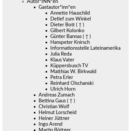
Autor*INN*en
Gastautor*inn*en
Annette Hauschild
Detlef zum Winkel
Dieter Bott ( † )
Gilbert Kolonko
Günter Bannas ( † )
Hanspeter Knirsch
Informationsstelle Lateinamerika
Julia Reda
Klaus Vater
Küppersbusch TV
Matthias W. Birkwald
Petra Erler
Reinhard Olschanski
Ulrich Horn
Andreas Zumach
Bettina Gaus ( † )
Christian Wolf
Helmut Lorscheid
Heiner Jüttner
Ingo Arend
Martin Böttger