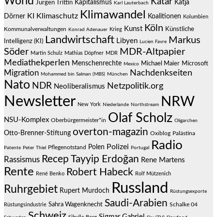
World
Katar
Jürgen Trittin
Kapitalismus
Katja
Karl Lauterbach
Klimawandel
KI
Klimaschutz
Dörner
Koalitionen
Kolumbien
Köln
Kunst
Künstliche
Kommunalverwaltungen
Krieg
Konrad Adenauer
Landwirtschaft
Markus
Libyen
Intelligenz (KI)
Lucien Favre
Söder
MDR-Altpapier
Martin Schulz
Mathias Döpfner
MDR
Mediathekperlen
Menschenrechte
Michael Maier
Microsoft
Mexico
Migration
Nachdenkseiten
Mohammed bin Salman (MBS)
München
Nato
NDR
Netzpolitik.org
Neoliberalismus
Newsletter
NRW
New York
Niederlande
Northstream
Olaf Scholz
NSU-Komplex
Oberbürgermeister*in
Oligarchen
overton-magazin
Otto-Brenner-Stiftung
Oxiblog
Palästina
Radio
Polizei
Polen
Pflegenotstand
Patente
Peter Thiel
Portugal
Recep Tayyip Erdoğan
Rassismus
Rene Martens
Rente
Robert Habeck
René Benko
Rolf Mützenich
Russland
Ruhrgebiet
Rupert Murdoch
Rüstungsexporte
Saudi-Arabien
Sahra Wagenknecht
Schalke 04
Rüstungsindustrie
Schweiz
Sigmar Gabriel