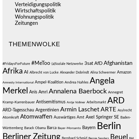
Verteidigungspolitik
(683)
Wirtschaftspolitik
(1.120)
Wohnungspolitik
(112)
Zeitungen
(524)
THEMENWOLKE
#MeToo
Afghanistan
3sat
AfD
#FridaysForFuture
(a)Soziale Netzwerke
Afrika
AI
Amazon
Albrecht von Lucke
Alexander Dobrindt
Alina Schwermer
Angela
Ampel-Koalition
Andrea Nahles
Amnesty International
Merkel
Annalena Baerbock
Anis Amri
Annegret
ARD
Antisemitismus
Kramp-Karrenbauer
Arbeitsmarkt
Antje Vollmer
Armin Laschet
ARTE
Argentinien
ARD-Tagesschau
Asylrecht
Atomwaffen
Axel Springer SE
Auswärtiges Amt
Atomkraft
Baden-
Berlin
Bayern
Barca
Württemberg
Barack Obama
Bayer-Monsanto
Berliner Zeitung
Beuel
Bernhard Schmid
Bernie Sanders
Bild