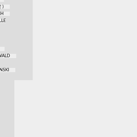
 )
CH
LLE
KWALD
NSKI