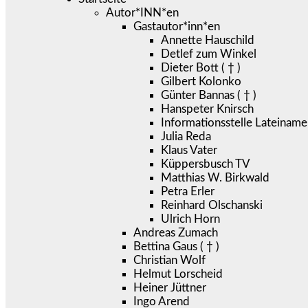
Autor*INN*en
Gastautor*inn*en
Annette Hauschild
Detlef zum Winkel
Dieter Bott ( † )
Gilbert Kolonko
Günter Bannas ( † )
Hanspeter Knirsch
Informationsstelle Lateiname
Julia Reda
Klaus Vater
Küppersbusch TV
Matthias W. Birkwald
Petra Erler
Reinhard Olschanski
Ulrich Horn
Andreas Zumach
Bettina Gaus ( † )
Christian Wolf
Helmut Lorscheid
Heiner Jüttner
Ingo Arend