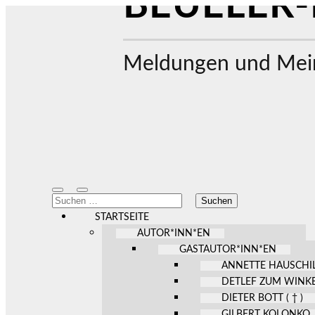
BEUELER-
Meldungen und Mein
Mobile-
Suchfeld
Suchen
Menü
ein-/ausblenden
nach:
ein-/ausblenden
STARTSEITE
AUTOR*INN*EN
GASTAUTOR*INN*EN
ANNETTE HAUSCHI
DETLEF ZUM WINK
DIETER BOTT ( † )
GILBERT KOLONKO