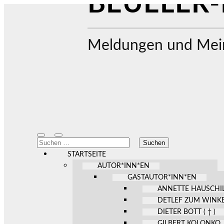
BEUELER-
Meldungen und Mein
Mobile-
Suchfeld
Suchen
Menü
ein-/ausblenden
nach:
ein-/ausblenden
STARTSEITE
AUTOR*INN*EN
GASTAUTOR*INN*EN
ANNETTE HAUSCHI
DETLEF ZUM WINK
DIETER BOTT ( † )
GILBERT KOLONKO