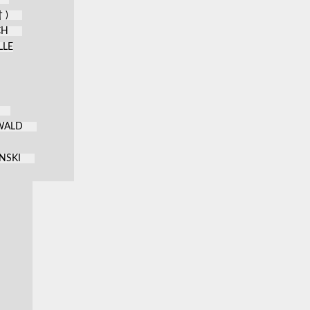
 )
CH
LLE
KWALD
NSKI