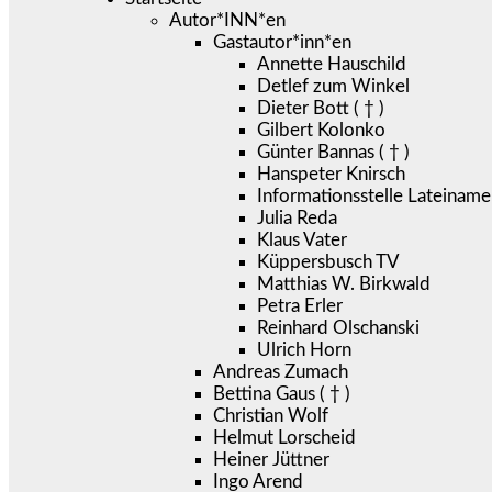
Autor*INN*en
Gastautor*inn*en
Annette Hauschild
Detlef zum Winkel
Dieter Bott ( † )
Gilbert Kolonko
Günter Bannas ( † )
Hanspeter Knirsch
Informationsstelle Lateiname
Julia Reda
Klaus Vater
Küppersbusch TV
Matthias W. Birkwald
Petra Erler
Reinhard Olschanski
Ulrich Horn
Andreas Zumach
Bettina Gaus ( † )
Christian Wolf
Helmut Lorscheid
Heiner Jüttner
Ingo Arend