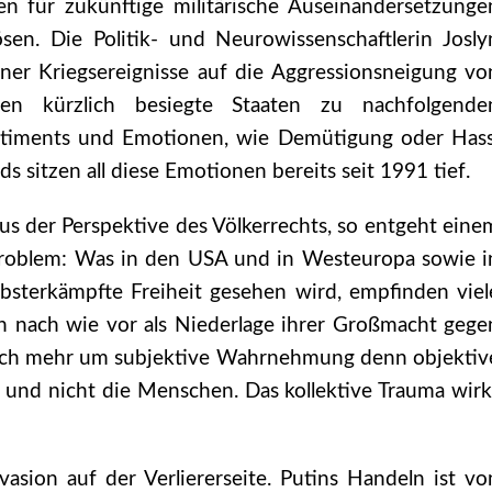
 für zukünftige militärische Auseinandersetzunge
ösen. Die Politik- und Neurowissenschaftlerin Josly
ner Kriegsereignisse auf die Aggressionsneigung vo
en kürzlich besiegte Staaten zu nachfolgende
entiments und Emotionen, wie Demütigung oder Hass
ds sitzen all diese Emotionen bereits seit 1991 tief.
us der Perspektive des Völkerrechts, so entgeht eine
 Problem: Was in den USA und in Westeuropa sowie i
elbsterkämpfte Freiheit gesehen wird, empfinden viel
 nach wie vor als Niederlage ihrer Großmacht gege
erlich mehr um subjektive Wahrnehmung denn objektiv
m und nicht die Menschen. Das kollektive Trauma wirk
vasion auf der Verliererseite. Putins Handeln ist vo