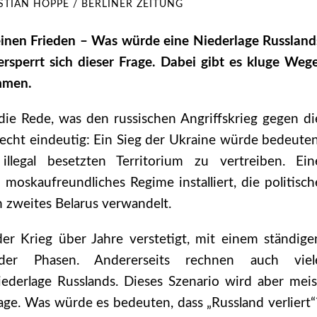
STIAN HOPPE / BERLINER ZEITUNG
einen Frieden – Was würde eine Niederlage Russland
sperrt sich dieser Frage. Dabei gibt es kluge Wege
mmen.
 die Rede, was den russischen Angriffskrieg gegen di
recht eindeutig: Ein Sieg der Ukraine würde bedeuten
llegal besetzten Territorium zu vertreiben. Ein
 moskaufreundliches Regime installiert, die politisch
n zweites Belarus verwandelt.
 der Krieg über Jahre verstetigt, mit einem ständige
der Phasen. Andererseits rechnen auch viel
iederlage Russlands. Dieses Szenario wird aber meis
age. Was würde es bedeuten, dass „Russland verliert“