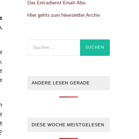
Das Extradienst Email-Abo
Hier gehts zum Newsletter Archiv
s
,
Suchen
nach:
e
,
e
e
ANDERE LESEN GERADE
n
e
t
DIESE WOCHE MEISTGELESEN
?