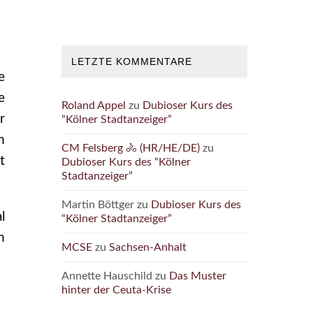
LETZTE KOMMENTARE
e
e
Roland Appel
zu
Dubioser Kurs des
r
“Kölner Stadtanzeiger”
n
CM Felsberg 🚴 (HR/HE/DE)
zu
t
Dubioser Kurs des “Kölner
Stadtanzeiger”
Martin Böttger
zu
Dubioser Kurs des
l
“Kölner Stadtanzeiger”
n
MCSE
zu
Sachsen-Anhalt
Annette Hauschild
zu
Das Muster
hinter der Ceuta-Krise