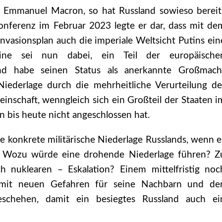
 Emmanuel Macron, so hat Russland sowieso bereit
onferenz im Februar 2023 legte er dar, dass mit de
nvasionsplan auch die imperiale Weltsicht Putins ein
ine sei nun dabei, ein Teil der europäische
nd habe seinen Status als anerkannte Großmach
iederlage durch die mehrheitliche Verurteilung de
inschaft, wenngleich sich ein Großteil der Staaten i
 bis heute nicht angeschlossen hat.
ie konkrete militärische Niederlage Russlands, wenn e
. Wozu würde eine drohende Niederlage führen? Z
 nuklearen – Eskalation? Einem mittelfristig noc
s mit neuen Gefahren für seine Nachbarn und de
schehen, damit ein besiegtes Russland auch ei