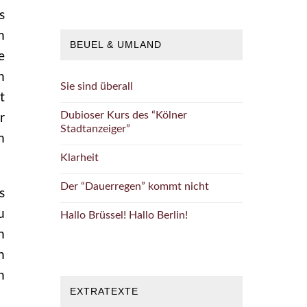
s
m
BEUEL & UMLAND
e
n
Sie sind überall
t
Dubioser Kurs des “Kölner
r
Stadtanzeiger”
m
Klarheit
Der “Dauerregen” kommt nicht
s
u
Hallo Brüssel! Hallo Berlin!
h
n
n
EXTRATEXTE