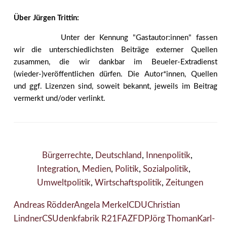
Über Jürgen Trittin:
Unter der Kennung "Gastautor:innen" fassen
wir die unterschiedlichsten Beiträge externer Quellen
zusammen, die wir dankbar im Beueler-Extradienst
(wieder-)veröffentlichen dürfen. Die Autor*innen, Quellen
und ggf. Lizenzen sind, soweit bekannt, jeweils im Beitrag
vermerkt und/oder verlinkt.
Bürgerrechte
,
Deutschland
,
Innenpolitik
,
Integration
,
Medien
,
Politik
,
Sozialpolitik
,
Umweltpolitik
,
Wirtschaftspolitik
,
Zeitungen
Andreas Rödder
Angela Merkel
CDU
Christian
Lindner
CSU
denkfabrik R21
FAZ
FDP
Jörg Thoman
Karl-