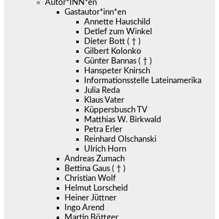
Autor*INN*en
Gastautor*inn*en
Annette Hauschild
Detlef zum Winkel
Dieter Bott ( † )
Gilbert Kolonko
Günter Bannas ( † )
Hanspeter Knirsch
Informationsstelle Lateinamerika
Julia Reda
Klaus Vater
Küppersbusch TV
Matthias W. Birkwald
Petra Erler
Reinhard Olschanski
Ulrich Horn
Andreas Zumach
Bettina Gaus ( † )
Christian Wolf
Helmut Lorscheid
Heiner Jüttner
Ingo Arend
Martin Böttger