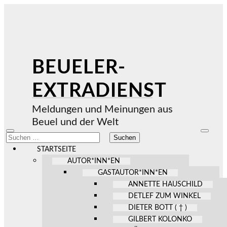
BEUELER-
EXTRADIENST
Meldungen und Meinungen aus
Beuel und der Welt
Mobile-
Suchfel
Suchen
Menü
ein-/au
nach:
ein-/ausblenden
STARTSEITE
AUTOR*INN*EN
GASTAUTOR*INN*EN
ANNETTE HAUSCHILD
DETLEF ZUM WINKEL
DIETER BOTT ( † )
GILBERT KOLONKO