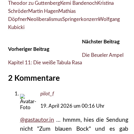
Theodor zu Guttenberg
Kemi Bandenoch
Kristina
Schröder
Martin Hagen
Mathias
Döpfner
Neoliberalismus
Springerkonzern
Wolfgang
Kubicki
Nächster Beitrag
Vorheriger Beitrag
Die Beueler Ampel
Kapitel 11: Die weiße Tabula Rasa
2 Kommentare
pilot_f
19. April 2026 um 00:16 Uhr
@gastautor.in
… hmmm, hies die Sendung
nicht "Zum blauen Bock" und es gab