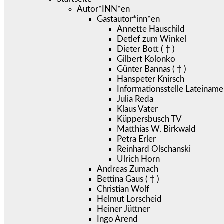
Autor*INN*en
Gastautor*inn*en
Annette Hauschild
Detlef zum Winkel
Dieter Bott ( † )
Gilbert Kolonko
Günter Bannas ( † )
Hanspeter Knirsch
Informationsstelle Lateiname
Julia Reda
Klaus Vater
Küppersbusch TV
Matthias W. Birkwald
Petra Erler
Reinhard Olschanski
Ulrich Horn
Andreas Zumach
Bettina Gaus ( † )
Christian Wolf
Helmut Lorscheid
Heiner Jüttner
Ingo Arend