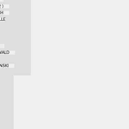
 )
CH
LLE
KWALD
NSKI