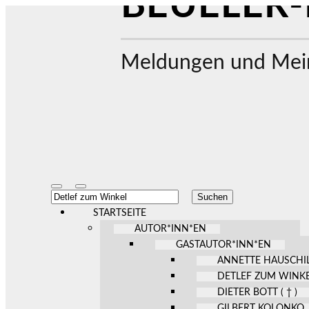
BEUELER-
Meldungen und Mein
Mobile-
Suchfeld
Suchen
Menü
ein-/ausblenden
nach:
ein-/ausblenden
STARTSEITE
AUTOR*INN*EN
GASTAUTOR*INN*EN
ANNETTE HAUSCHI
DETLEF ZUM WINK
DIETER BOTT ( † )
GILBERT KOLONKO