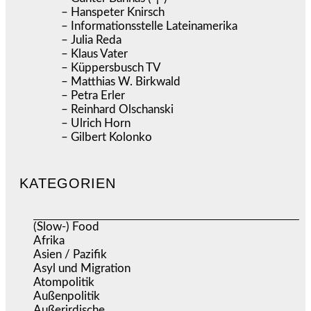
– Hanspeter Knirsch
– Informationsstelle Lateinamerika
– Julia Reda
– Klaus Vater
– Küppersbusch TV
– Matthias W. Birkwald
– Petra Erler
– Reinhard Olschanski
– Ulrich Horn
– Gilbert Kolonko
KATEGORIEN
(Slow-) Food
(57)
Afrika
(508)
Asien / Pazifik
(634)
Asyl und Migration
(297)
Atompolitik
(2)
Außenpolitik
(1.722)
Außerirdische
(39)