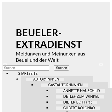
BEUELER-
EXTRADIENST
Meldungen und Meinungen aus
Beuel und der Welt
Mobile-
Suchfel
Suchen
Menü
ein-/au
nach:
ein-/ausblenden
STARTSEITE
AUTOR*INN*EN
GASTAUTOR*INN*EN
ANNETTE HAUSCHILD
DETLEF ZUM WINKEL
DIETER BOTT ( † )
GILBERT KOLONKO