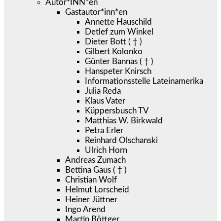
Autor*INN*en
Gastautor*inn*en
Annette Hauschild
Detlef zum Winkel
Dieter Bott ( † )
Gilbert Kolonko
Günter Bannas ( † )
Hanspeter Knirsch
Informationsstelle Lateinamerika
Julia Reda
Klaus Vater
Küppersbusch TV
Matthias W. Birkwald
Petra Erler
Reinhard Olschanski
Ulrich Horn
Andreas Zumach
Bettina Gaus ( † )
Christian Wolf
Helmut Lorscheid
Heiner Jüttner
Ingo Arend
Martin Böttger