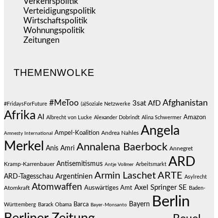
Verkehrspolitik
(540)
Verteidigungspolitik
(684)
Wirtschaftspolitik
(1.124)
Wohnungspolitik
(112)
Zeitungen
(528)
THEMENWOLKE
#MeToo
Afghanistan
3sat
AfD
#FridaysForFuture
(a)Soziale Netzwerke
Afrika
AI
Amazon
Albrecht von Lucke
Alexander Dobrindt
Alina Schwermer
Angela
Ampel-Koalition
Andrea Nahles
Amnesty International
Merkel
Annalena Baerbock
Anis Amri
Annegret
ARD
Antisemitismus
Kramp-Karrenbauer
Arbeitsmarkt
Antje Vollmer
Armin Laschet
ARTE
Argentinien
ARD-Tagesschau
Asylrecht
Atomwaffen
Axel Springer SE
Auswärtiges Amt
Atomkraft
Baden-
Berlin
Bayern
Barca
Württemberg
Barack Obama
Bayer-Monsanto