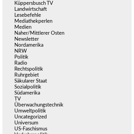
Küppersbusch TV
(153)
Landwirtschaft
(217)
Lesebefehle
(2.606)
Mediathekperlen
(536)
Medien
(5.362)
Naher/Mittlerer Osten
(828)
Newsletter
(1.068)
Nordamerika
(1.142)
NRW
(978)
Politik
(9.194)
Radio
(487)
Rechtspolitik
(538)
Ruhrgebiet
(392)
Säkularer Staat
(70)
Sozialpolitik
(1.239)
Südamerika
(471)
TV
(1.717)
Überwachungstechnik
(547)
Umweltpolitik
(644)
Uncategorized
(144)
Universum
(39)
US-Faschismus
(345)