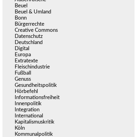
Beuel
(526)
Beuel & Umland
(2.460)
Bonn
(639)
Bürgerrechte
(1.679)
Creative Commons
(468)
Datenschutz
(381)
Deutschland
(5.057)
Digital
(1.984)
Europa
(3.278)
Extratexte
(201)
Fleischindustrie
(50)
Fußball
(1.518)
Genuss
(1.206)
Gesundheitspolitik
(855)
Hörbefehl
(166)
Informationsfreiheit
(18)
Innenpolitik
(1.927)
Integration
(446)
International
(5.499)
Kapitalismuskritik
(255)
Köln
(340)
Kommunalpolitik
(256)