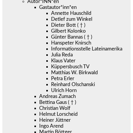
Autor*INN*en
Gastautor*inn*en
Annette Hauschild
Detlef zum Winkel
Dieter Bott ( † )
Gilbert Kolonko
Günter Bannas ( † )
Hanspeter Knirsch
Informationsstelle Lateinamerika
Julia Reda
Klaus Vater
Küppersbusch TV
Matthias W. Birkwald
Petra Erler
Reinhard Olschanski
Ulrich Horn
Andreas Zumach
Bettina Gaus ( † )
Christian Wolf
Helmut Lorscheid
Heiner Jüttner
Ingo Arend
Martin Böttger