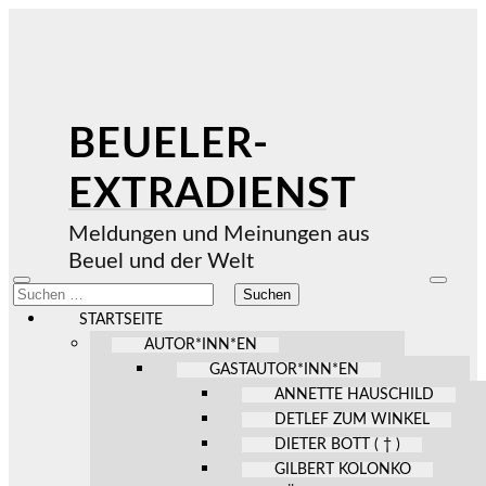
BEUELER-
EXTRADIENST
Meldungen und Meinungen aus
Beuel und der Welt
Mobile-
Suchfel
Suchen
Menü
ein-/au
nach:
ein-/ausblenden
STARTSEITE
AUTOR*INN*EN
GASTAUTOR*INN*EN
ANNETTE HAUSCHILD
DETLEF ZUM WINKEL
DIETER BOTT ( † )
GILBERT KOLONKO