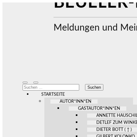
BEUELER-
Meldungen und Mein
Mobile-
Suchfeld
Suchen
Menü
ein-/ausblenden
nach:
ein-/ausblenden
STARTSEITE
AUTOR*INN*EN
GASTAUTOR*INN*EN
ANNETTE HAUSCHI
DETLEF ZUM WINK
DIETER BOTT ( † )
GILBERT KOLONKO