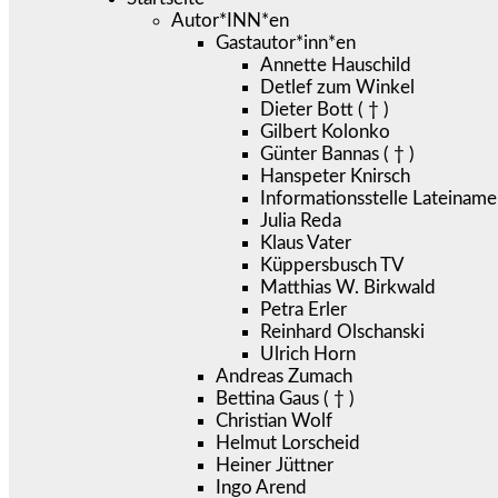
Autor*INN*en
Gastautor*inn*en
Annette Hauschild
Detlef zum Winkel
Dieter Bott ( † )
Gilbert Kolonko
Günter Bannas ( † )
Hanspeter Knirsch
Informationsstelle Lateiname
Julia Reda
Klaus Vater
Küppersbusch TV
Matthias W. Birkwald
Petra Erler
Reinhard Olschanski
Ulrich Horn
Andreas Zumach
Bettina Gaus ( † )
Christian Wolf
Helmut Lorscheid
Heiner Jüttner
Ingo Arend