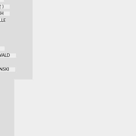
 )
CH
LLE
KWALD
NSKI