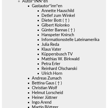
Autor*INN*en
Gastautor*inn*en
Annette Hauschild
Detlef zum Winkel
Dieter Bott ( † )
Gilbert Kolonko
Günter Bannas ( † )
Hanspeter Knirsch
Informationsstelle Lateinamerika
Julia Reda
Klaus Vater
Küppersbusch TV
Matthias W. Birkwald
Petra Erler
Reinhard Olschanski
Ulrich Horn
Andreas Zumach
Bettina Gaus ( † )
Christian Wolf
Helmut Lorscheid
Heiner Jüttner
Ingo Arend
Martin Böttger