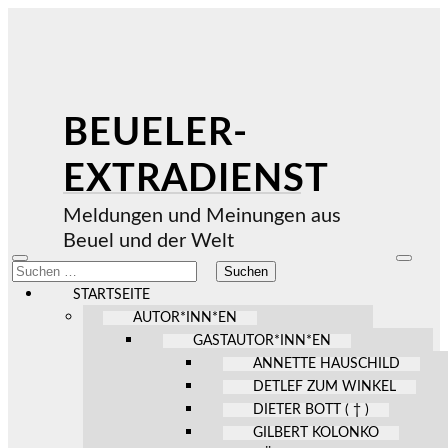
BEUELER-
EXTRADIENST
Meldungen und Meinungen aus
Beuel und der Welt
Mobile-
Suchfel
Suchen
Menü
ein-/au
nach:
ein-/ausblenden
STARTSEITE
AUTOR*INN*EN
GASTAUTOR*INN*EN
ANNETTE HAUSCHILD
DETLEF ZUM WINKEL
DIETER BOTT ( † )
GILBERT KOLONKO