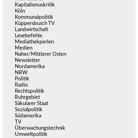
Kapitalismuskritik
(255)
Köln
(340)
Kommunalpolitik
(256)
Küppersbusch TV
(153)
Landwirtschaft
(217)
Lesebefehle
(2.606)
Mediathekperlen
(536)
Medien
(5.362)
Naher/Mittlerer Osten
(828)
Newsletter
(1.068)
Nordamerika
(1.142)
NRW
(978)
Politik
(9.194)
Radio
(487)
Rechtspolitik
(538)
Ruhrgebiet
(392)
Säkularer Staat
(70)
Sozialpolitik
(1.239)
Südamerika
(471)
TV
(1.717)
Überwachungstechnik
(547)
Umweltpolitik
(644)