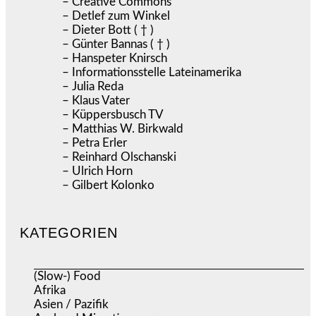
– Creative Commons
– Detlef zum Winkel
– Dieter Bott ( † )
– Günter Bannas ( † )
– Hanspeter Knirsch
– Informationsstelle Lateinamerika
– Julia Reda
– Klaus Vater
– Küppersbusch TV
– Matthias W. Birkwald
– Petra Erler
– Reinhard Olschanski
– Ulrich Horn
– Gilbert Kolonko
KATEGORIEN
(Slow-) Food
(57)
Afrika
(508)
Asien / Pazifik
(634)