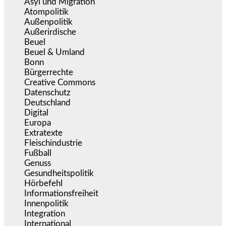
Asyl und Migration
(297)
Atompolitik
(2)
Außenpolitik
(1.722)
Außerirdische
(39)
Beuel
(526)
Beuel & Umland
(2.460)
Bonn
(639)
Bürgerrechte
(1.679)
Creative Commons
(468)
Datenschutz
(381)
Deutschland
(5.057)
Digital
(1.984)
Europa
(3.278)
Extratexte
(201)
Fleischindustrie
(50)
Fußball
(1.518)
Genuss
(1.206)
Gesundheitspolitik
(855)
Hörbefehl
(166)
Informationsfreiheit
(18)
Innenpolitik
(1.927)
Integration
(446)
International
(5.499)