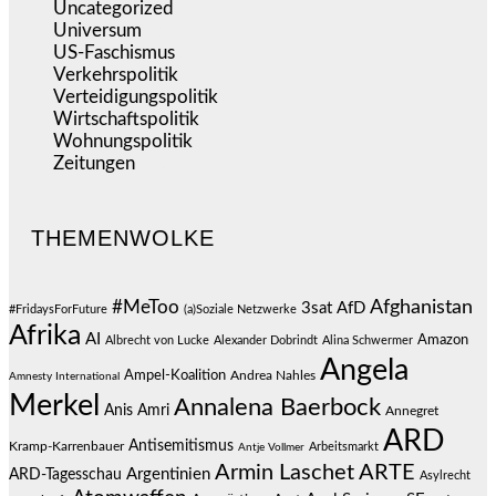
Uncategorized
(144)
Universum
(39)
US-Faschismus
(345)
Verkehrspolitik
(540)
Verteidigungspolitik
(684)
Wirtschaftspolitik
(1.124)
Wohnungspolitik
(112)
Zeitungen
(528)
THEMENWOLKE
#MeToo
Afghanistan
3sat
AfD
#FridaysForFuture
(a)Soziale Netzwerke
Afrika
AI
Amazon
Albrecht von Lucke
Alexander Dobrindt
Alina Schwermer
Angela
Ampel-Koalition
Andrea Nahles
Amnesty International
Merkel
Annalena Baerbock
Anis Amri
Annegret
ARD
Antisemitismus
Kramp-Karrenbauer
Arbeitsmarkt
Antje Vollmer
Armin Laschet
ARTE
Argentinien
ARD-Tagesschau
Asylrecht