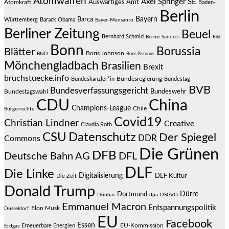
Atomwaffen
Axel Springer SE
Auswärtiges Amt
Atomkraft
Baden-
Berlin
Bayern
Barca
Württemberg
Barack Obama
Bayer-Monsanto
Berliner Zeitung
Beuel
Bernhard Schmid
Bernie Sanders
Bild
Bonn
Borussia
Blätter
Boris Johnson
BND
Boris Pistorius
Mönchengladbach
Brasilien
Brexit
bruchstuecke.info
Bundesregierung
Bundestag
Bundeskanzler*in
BVB
Bundesverfassungsgericht
Bundeswehr
Bundestagswahl
CDU
China
Champions-League
Chile
Bürgerrechte
Covid19
Christian Lindner
Creative
Claudia Roth
CSU
Datenschutz
Der Spiegel
DDR
Commons
Die Grünen
DFB
Deutsche Bahn AG
DFL
DLF
Die Linke
Digitalisierung
DLF Kultur
Die Zeit
Donald Trump
Dürre
Dortmund
Donbas
dpa
DSGVO
Emmanuel Macron
Entspannungspolitik
Elon Musk
Düsseldorf
EU
Facebook
Essen
EU-Kommission
Erneuerbare Energien
Erdgas