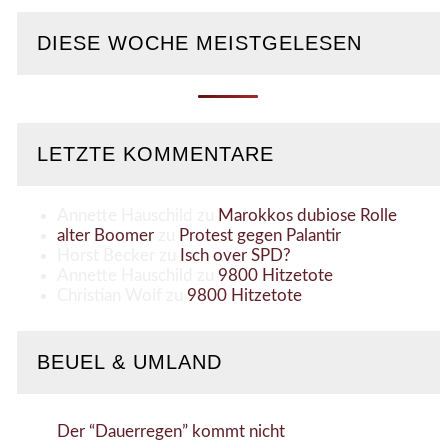
DIESE WOCHE MEISTGELESEN
LETZTE KOMMENTARE
Annette Hauschild
zu
Marokkos dubiose Rolle
alter Boomer
zu
Protest gegen Palantir
Horst Becker
zu
Isch over SPD?
Annette Hauschild
zu
9800 Hitzetote
Christian Wolf
zu
9800 Hitzetote
BEUEL & UMLAND
Der “Dauerregen” kommt nicht