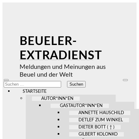
BEUELER-
EXTRADIENST
Meldungen und Meinungen aus
Beuel und der Welt
Mobile-
Suchfel
Suchen
Menü
ein-/au
nach:
ein-/ausblenden
STARTSEITE
AUTOR*INN*EN
GASTAUTOR*INN*EN
ANNETTE HAUSCHILD
DETLEF ZUM WINKEL
DIETER BOTT ( † )
GILBERT KOLONKO