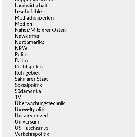
Landwirtschaft
(216)
Lesebefehle
(2.604)
Mediathekperlen
(536)
Medien
(5.353)
Naher/Mittlerer Osten
(828)
Newsletter
(1.068)
Nordamerika
(1.140)
NRW
(977)
Politik
(9.186)
Radio
(484)
Rechtspolitik
(531)
Ruhrgebiet
(392)
Säkularer Staat
(70)
Sozialpolitik
(1.231)
Südamerika
(471)
TV
(1.714)
Überwachungstechnik
(543)
Umweltpolitik
(639)
Uncategorized
(144)
Universum
(38)
US-Faschismus
(343)
Verkehrspolitik
(538)