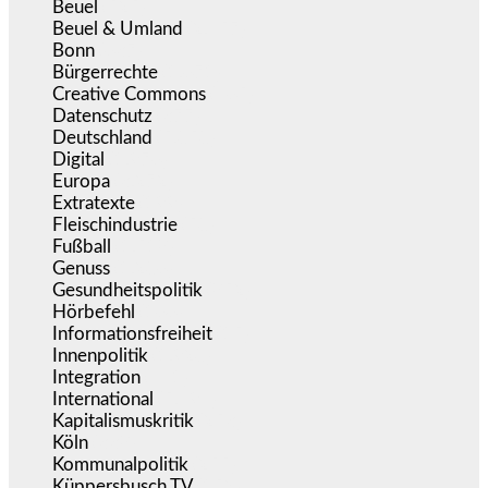
Beuel
(525)
Beuel & Umland
(2.457)
Bonn
(637)
Bürgerrechte
(1.671)
Creative Commons
(465)
Datenschutz
(377)
Deutschland
(5.050)
Digital
(1.976)
Europa
(3.272)
Extratexte
(199)
Fleischindustrie
(50)
Fußball
(1.518)
Genuss
(1.206)
Gesundheitspolitik
(852)
Hörbefehl
(166)
Informationsfreiheit
(15)
Innenpolitik
(1.920)
Integration
(441)
International
(5.494)
Kapitalismuskritik
(253)
Köln
(338)
Kommunalpolitik
(255)
Küppersbusch TV
(152)