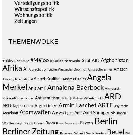
Verteidigungspolitik
(682)
Wirtschaftspolitik
(1.118)
Wohnungspolitik
(112)
Zeitungen
(523)
THEMENWOLKE
#MeToo
Afghanistan
3sat
AfD
#FridaysForFuture
(a)Soziale Netzwerke
Afrika
AI
Amazon
Albrecht von Lucke
Alexander Dobrindt
Alina Schwermer
Angela
Ampel-Koalition
Andrea Nahles
Amnesty International
Merkel
Annalena Baerbock
Anis Amri
Annegret
ARD
Antisemitismus
Kramp-Karrenbauer
Arbeitsmarkt
Antje Vollmer
Armin Laschet
ARTE
Argentinien
ARD-Tagesschau
Asylrecht
Atomwaffen
Axel Springer SE
Auswärtiges Amt
Atomkraft
Baden-
Berlin
Bayern
Barca
Württemberg
Barack Obama
Bayer-Monsanto
Berliner Zeitung
Beuel
Bernhard Schmid
Bernie Sanders
Bild