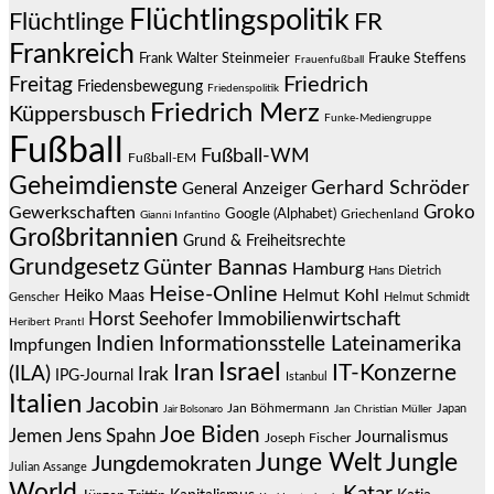
Flüchtlingspolitik
Flüchtlinge
FR
Frankreich
Frauke Steffens
Frank Walter Steinmeier
Frauenfußball
Friedrich
Freitag
Friedensbewegung
Friedenspolitik
Friedrich Merz
Küppersbusch
Funke-Mediengruppe
Fußball
Fußball-WM
Fußball-EM
Geheimdienste
Gerhard Schröder
General Anzeiger
Groko
Gewerkschaften
Google (Alphabet)
Griechenland
Gianni Infantino
Großbritannien
Grund & Freiheitsrechte
Grundgesetz
Günter Bannas
Hamburg
Hans Dietrich
Heise-Online
Helmut Kohl
Heiko Maas
Genscher
Helmut Schmidt
Immobilienwirtschaft
Horst Seehofer
Heribert Prantl
Indien
Informationsstelle Lateinamerika
Impfungen
Israel
Iran
IT-Konzerne
(ILA)
Irak
IPG-Journal
Istanbul
Italien
Jacobin
Jan Böhmermann
Japan
Jair Bolsonaro
Jan Christian Müller
Joe Biden
Jemen
Jens Spahn
Journalismus
Joseph Fischer
Junge Welt
Jungle
Jungdemokraten
Julian Assange
World