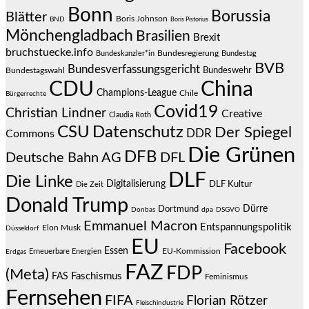
Bonn
Borussia
Blätter
Boris Johnson
BND
Boris Pistorius
Mönchengladbach
Brasilien
Brexit
bruchstuecke.info
Bundesregierung
Bundestag
Bundeskanzler*in
BVB
Bundesverfassungsgericht
Bundeswehr
Bundestagswahl
CDU
China
Champions-League
Chile
Bürgerrechte
Covid19
Christian Lindner
Creative
Claudia Roth
CSU
Datenschutz
Der Spiegel
DDR
Commons
Die Grünen
DFB
Deutsche Bahn AG
DFL
DLF
Die Linke
Digitalisierung
DLF Kultur
Die Zeit
Donald Trump
Dürre
Dortmund
Donbas
dpa
DSGVO
Emmanuel Macron
Entspannungspolitik
Elon Musk
Düsseldorf
EU
Facebook
Essen
EU-Kommission
Erneuerbare Energien
Erdgas
FAZ
FDP
(Meta)
Faschismus
FAS
Feminismus
Fernsehen
FIFA
Florian Rötzer
Fleischindustrie