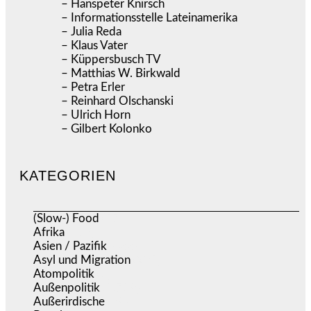
– Hanspeter Knirsch
– Informationsstelle Lateinamerika
– Julia Reda
– Klaus Vater
– Küppersbusch TV
– Matthias W. Birkwald
– Petra Erler
– Reinhard Olschanski
– Ulrich Horn
– Gilbert Kolonko
KATEGORIEN
(Slow-) Food
(57)
Afrika
(508)
Asien / Pazifik
(633)
Asyl und Migration
(295)
Atompolitik
(1)
Außenpolitik
(1.719)
Außerirdische
(39)