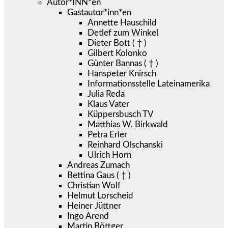
Autor*INN*en
Gastautor*inn*en
Annette Hauschild
Detlef zum Winkel
Dieter Bott ( † )
Gilbert Kolonko
Günter Bannas ( † )
Hanspeter Knirsch
Informationsstelle Lateinamerika
Julia Reda
Klaus Vater
Küppersbusch TV
Matthias W. Birkwald
Petra Erler
Reinhard Olschanski
Ulrich Horn
Andreas Zumach
Bettina Gaus ( † )
Christian Wolf
Helmut Lorscheid
Heiner Jüttner
Ingo Arend
Martin Böttger