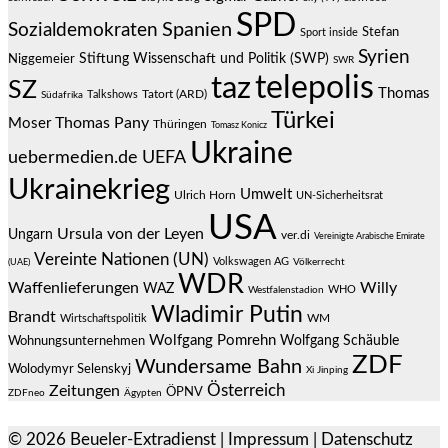
SPD
Spanien
Sozialdemokraten
Stefan
Sport inside
Syrien
Stiftung Wissenschaft und Politik (SWP)
Niggemeier
SWR
telepolis
taz
SZ
Thomas
Talkshows
Tatort (ARD)
Südafrika
Türkei
Thomas Pany
Moser
Thüringen
Tomasz Konicz
Ukraine
uebermedien.de
UEFA
Ukrainekrieg
Umwelt
Ulrich Horn
UN-Sicherheitsrat
USA
Ursula von der Leyen
Ungarn
ver.di
Vereinigte Arabische Emirate
Vereinte Nationen (UN)
Volkswagen AG
(UAE)
Völkerrecht
WDR
Waffenlieferungen
Willy
WAZ
WHO
Westfalenstadion
Wladimir Putin
Brandt
Wirtschaftspolitik
WM
Wolfgang Pomrehn
Wolfgang Schäuble
Wohnungsunternehmen
ZDF
Wundersame Bahn
Wolodymyr Selenskyj
Xi Jinping
Österreich
Zeitungen
ÖPNV
ZDFneo
Ägypten
© 2026
Beueler-Extradienst
|
Impressum
|
Datenschutz