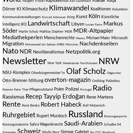
Katar
Jürgen Trittin
Kapitalismus
Katja
Karl Lauterbach
Klimawandel
KI
Klimaschutz
Dörner
Koalitionen
Kolumbien
Köln
Kunst
Künstliche
Kommunalverwaltungen
Krieg
Konrad Adenauer
Landwirtschaft
Markus
Libyen
Intelligenz (KI)
Lucien Favre
Söder
MDR-Altpapier
Martin Schulz
Mathias Döpfner
MDR
Mediathekperlen
Menschenrechte
Michael Maier
Microsoft
Mexico
Migration
Nachdenkseiten
Mohammed bin Salman (MBS)
München
Nato
NDR
Netzpolitik.org
Neoliberalismus
Newsletter
NRW
New York
Niederlande
Northstream
Olaf Scholz
NSU-Komplex
Oberbürgermeister*in
Oligarchen
overton-magazin
Otto-Brenner-Stiftung
Oxiblog
Palästina
Radio
Polizei
Polen
Pflegenotstand
Patente
Peter Thiel
Portugal
Recep Tayyip Erdoğan
Rassismus
Rene Martens
Rente
Robert Habeck
René Benko
Rolf Mützenich
Russland
Ruhrgebiet
Rupert Murdoch
Rüstungsexporte
Saudi-Arabien
Sahra Wagenknecht
Schalke 04
Rüstungsindustrie
Schweiz
Sigmar Gabriel
Sibylle Berg
Schweden
Sky (TV)
Slowfood