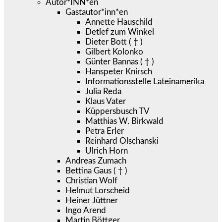
Autor*INN*en
Gastautor*inn*en
Annette Hauschild
Detlef zum Winkel
Dieter Bott ( † )
Gilbert Kolonko
Günter Bannas ( † )
Hanspeter Knirsch
Informationsstelle Lateinamerika
Julia Reda
Klaus Vater
Küppersbusch TV
Matthias W. Birkwald
Petra Erler
Reinhard Olschanski
Ulrich Horn
Andreas Zumach
Bettina Gaus ( † )
Christian Wolf
Helmut Lorscheid
Heiner Jüttner
Ingo Arend
Martin Böttger