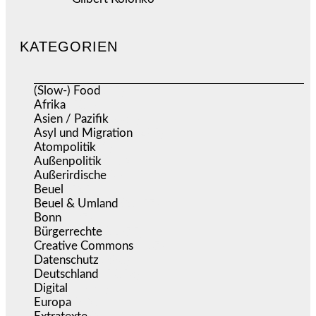
KATEGORIEN
(Slow-) Food
(57)
Afrika
(508)
Asien / Pazifik
(634)
Asyl und Migration
(295)
Atompolitik
(1)
Außenpolitik
(1.721)
Außerirdische
(39)
Beuel
(525)
Beuel & Umland
(2.457)
Bonn
(637)
Bürgerrechte
(1.675)
Creative Commons
(467)
Datenschutz
(380)
Deutschland
(5.053)
Digital
(1.981)
Europa
(3.275)