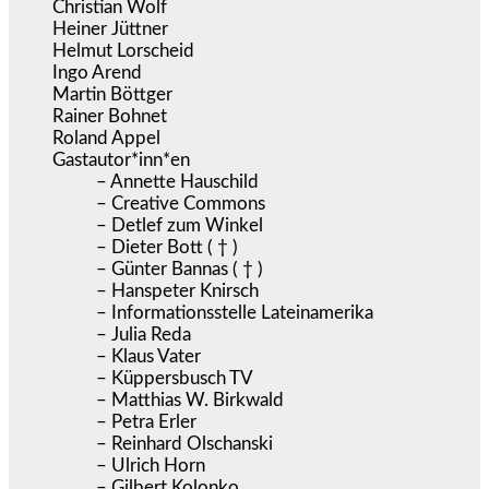
Christian Wolf
Heiner Jüttner
Helmut Lorscheid
Ingo Arend
Martin Böttger
Rainer Bohnet
Roland Appel
Gastautor*inn*en
– Annette Hauschild
– Creative Commons
– Detlef zum Winkel
– Dieter Bott ( † )
– Günter Bannas ( † )
– Hanspeter Knirsch
– Informationsstelle Lateinamerika
– Julia Reda
– Klaus Vater
– Küppersbusch TV
– Matthias W. Birkwald
– Petra Erler
– Reinhard Olschanski
– Ulrich Horn
– Gilbert Kolonko