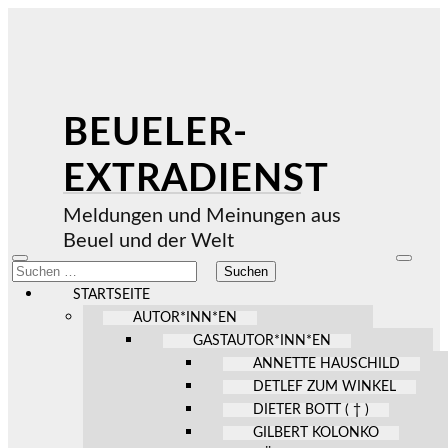
BEUELER-
EXTRADIENST
Meldungen und Meinungen aus
Beuel und der Welt
Mobile-
Suchfel
Suchen
Menü
ein-/au
nach:
ein-/ausblenden
STARTSEITE
AUTOR*INN*EN
GASTAUTOR*INN*EN
ANNETTE HAUSCHILD
DETLEF ZUM WINKEL
DIETER BOTT ( † )
GILBERT KOLONKO