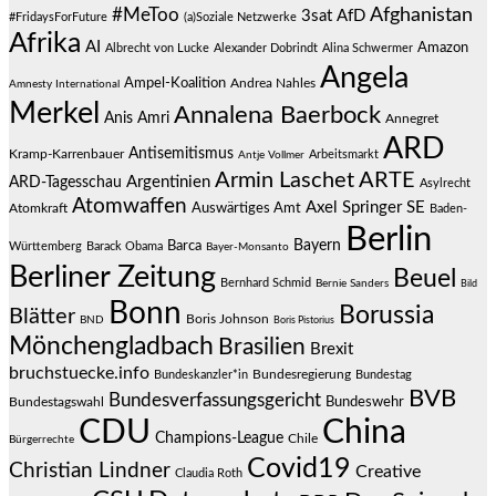
#MeToo
Afghanistan
3sat
AfD
#FridaysForFuture
(a)Soziale Netzwerke
Afrika
AI
Amazon
Albrecht von Lucke
Alexander Dobrindt
Alina Schwermer
Angela
Ampel-Koalition
Andrea Nahles
Amnesty International
Merkel
Annalena Baerbock
Anis Amri
Annegret
ARD
Antisemitismus
Kramp-Karrenbauer
Arbeitsmarkt
Antje Vollmer
Armin Laschet
ARTE
Argentinien
ARD-Tagesschau
Asylrecht
Atomwaffen
Axel Springer SE
Auswärtiges Amt
Atomkraft
Baden-
Berlin
Bayern
Barca
Württemberg
Barack Obama
Bayer-Monsanto
Berliner Zeitung
Beuel
Bernhard Schmid
Bernie Sanders
Bild
Bonn
Borussia
Blätter
Boris Johnson
BND
Boris Pistorius
Mönchengladbach
Brasilien
Brexit
bruchstuecke.info
Bundesregierung
Bundestag
Bundeskanzler*in
BVB
Bundesverfassungsgericht
Bundeswehr
Bundestagswahl
CDU
China
Champions-League
Chile
Bürgerrechte
Covid19
Christian Lindner
Creative
Claudia Roth