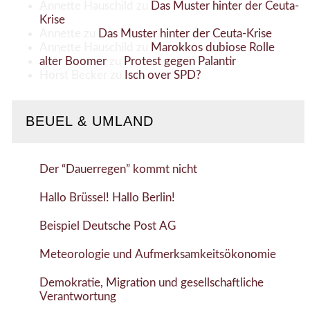
Annette Hauschild
zu
Das Muster hinter der Ceuta-
Krise
Annette
zu
Das Muster hinter der Ceuta-Krise
Annette Hauschild
zu
Marokkos dubiose Rolle
alter Boomer
zu
Protest gegen Palantir
Horst Becker
zu
Isch over SPD?
BEUEL & UMLAND
Der “Dauerregen” kommt nicht
Hallo Brüssel! Hallo Berlin!
Beispiel Deutsche Post AG
Meteorologie und Aufmerksamkeitsökonomie
Demokratie, Migration und gesellschaftliche
Verantwortung