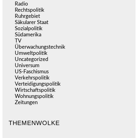
Radio
(486)
Rechtspolitik
(535)
Ruhrgebiet
(392)
Säkularer Staat
(70)
Sozialpolitik
(1.235)
Südamerika
(471)
TV
(1.716)
Überwachungstechnik
(546)
Umweltpolitik
(641)
Uncategorized
(144)
Universum
(39)
US-Faschismus
(344)
Verkehrspolitik
(539)
Verteidigungspolitik
(683)
Wirtschaftspolitik
(1.121)
Wohnungspolitik
(112)
Zeitungen
(525)
THEMENWOLKE