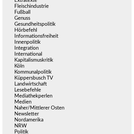
Extratexte
(201)
Fleischindustrie
(50)
Fußball
(1.518)
Genuss
(1.206)
Gesundheitspolitik
(853)
Hörbefehl
(166)
Informationsfreiheit
(17)
Innenpolitik
(1.924)
Integration
(444)
International
(5.497)
Kapitalismuskritik
(254)
Köln
(338)
Kommunalpolitik
(255)
Küppersbusch TV
(153)
Landwirtschaft
(217)
Lesebefehle
(2.605)
Mediathekperlen
(536)
Medien
(5.358)
Naher/Mittlerer Osten
(828)
Newsletter
(1.068)
Nordamerika
(1.141)
NRW
(977)
Politik
(9.190)