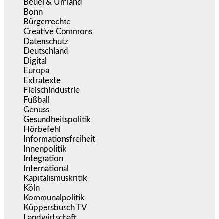
Beuel & Umland
(2.457)
Bonn
(637)
Bürgerrechte
(1.673)
Creative Commons
(466)
Datenschutz
(379)
Deutschland
(5.051)
Digital
(1.978)
Europa
(3.274)
Extratexte
(199)
Fleischindustrie
(50)
Fußball
(1.518)
Genuss
(1.206)
Gesundheitspolitik
(852)
Hörbefehl
(166)
Informationsfreiheit
(16)
Innenpolitik
(1.922)
Integration
(443)
International
(5.496)
Kapitalismuskritik
(254)
Köln
(338)
Kommunalpolitik
(255)
Küppersbusch TV
(153)
Landwirtschaft
(216)