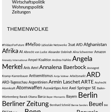
Wirtschaftspolitik
(1.120)
Wohnungspolitik
(112)
Zeitungen
(524)
THEMENWOLKE
#MeToo
Afghanistan
3sat
AfD
#FridaysForFuture
(a)Soziale Netzwerke
Afrika
AI
Amazon
Albrecht von Lucke
Alexander Dobrindt
Alina Schwermer
Angela
Ampel-Koalition
Andrea Nahles
Amnesty International
Merkel
Annalena Baerbock
Anis Amri
Annegret
ARD
Antisemitismus
Kramp-Karrenbauer
Arbeitsmarkt
Antje Vollmer
Armin Laschet
ARTE
Argentinien
ARD-Tagesschau
Asylrecht
Atomwaffen
Axel Springer SE
Auswärtiges Amt
Atomkraft
Baden-
Berlin
Bayern
Barca
Württemberg
Barack Obama
Bayer-Monsanto
Berliner Zeitung
Beuel
Bernhard Schmid
Bernie Sanders
Bild