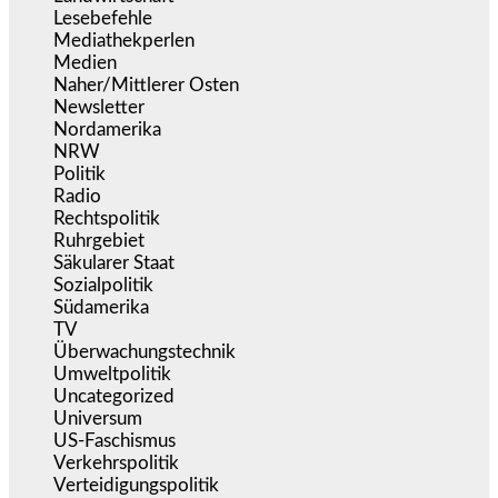
Lesebefehle
(2.605)
Mediathekperlen
(536)
Medien
(5.355)
Naher/Mittlerer Osten
(828)
Newsletter
(1.068)
Nordamerika
(1.141)
NRW
(977)
Politik
(9.188)
Radio
(484)
Rechtspolitik
(533)
Ruhrgebiet
(392)
Säkularer Staat
(70)
Sozialpolitik
(1.233)
Südamerika
(471)
TV
(1.714)
Überwachungstechnik
(545)
Umweltpolitik
(640)
Uncategorized
(144)
Universum
(38)
US-Faschismus
(344)
Verkehrspolitik
(538)
Verteidigungspolitik
(683)