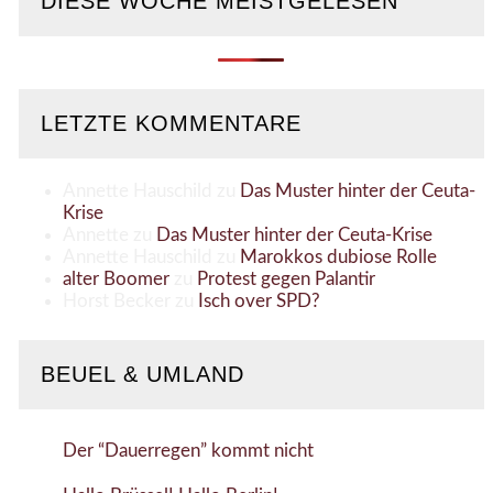
DIESE WOCHE MEISTGELESEN
LETZTE KOMMENTARE
Annette Hauschild
zu
Das Muster hinter der Ceuta-
Krise
Annette
zu
Das Muster hinter der Ceuta-Krise
Annette Hauschild
zu
Marokkos dubiose Rolle
alter Boomer
zu
Protest gegen Palantir
Horst Becker
zu
Isch over SPD?
BEUEL & UMLAND
Der “Dauerregen” kommt nicht