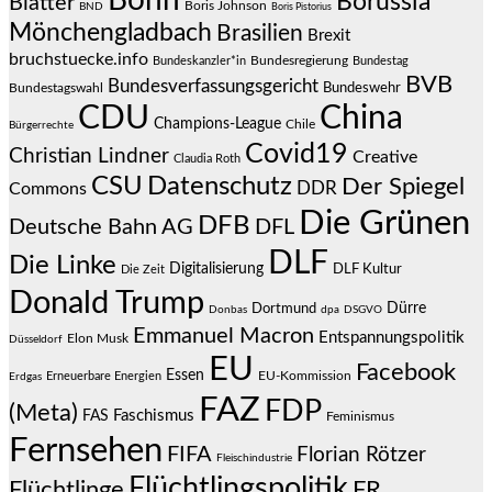
Bonn
Borussia
Blätter
Boris Johnson
BND
Boris Pistorius
Mönchengladbach
Brasilien
Brexit
bruchstuecke.info
Bundesregierung
Bundestag
Bundeskanzler*in
BVB
Bundesverfassungsgericht
Bundeswehr
Bundestagswahl
CDU
China
Champions-League
Chile
Bürgerrechte
Covid19
Christian Lindner
Creative
Claudia Roth
CSU
Datenschutz
Der Spiegel
DDR
Commons
Die Grünen
DFB
Deutsche Bahn AG
DFL
DLF
Die Linke
Digitalisierung
DLF Kultur
Die Zeit
Donald Trump
Dürre
Dortmund
Donbas
dpa
DSGVO
Emmanuel Macron
Entspannungspolitik
Elon Musk
Düsseldorf
EU
Facebook
Essen
EU-Kommission
Erneuerbare Energien
Erdgas
FAZ
FDP
(Meta)
Faschismus
FAS
Feminismus
Fernsehen
FIFA
Florian Rötzer
Fleischindustrie
Flüchtlingspolitik
Flüchtlinge
FR