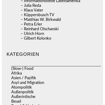
– Informationsstelle Lateinamerika
– Julia Reda
– Klaus Vater
– Küppersbusch TV
– Matthias W. Birkwald
– Petra Erler
– Reinhard Olschanski
– Ulrich Horn
– Gilbert Kolonko
KATEGORIEN
(Slow-) Food
(57)
Afrika
(508)
Asien / Pazifik
(634)
Asyl und Migration
(295)
Atompolitik
(1)
Außenpolitik
(1.721)
Außerirdische
(39)
Beuel
(525)