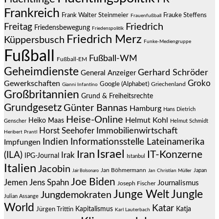
Frankreich
Frauke Steffens
Frank Walter Steinmeier
Frauenfußball
Friedrich
Freitag
Friedensbewegung
Friedenspolitik
Friedrich Merz
Küppersbusch
Funke-Mediengruppe
Fußball
Fußball-WM
Fußball-EM
Geheimdienste
Gerhard Schröder
General Anzeiger
Groko
Gewerkschaften
Google (Alphabet)
Griechenland
Gianni Infantino
Großbritannien
Grund & Freiheitsrechte
Grundgesetz
Günter Bannas
Hamburg
Hans Dietrich
Heise-Online
Helmut Kohl
Heiko Maas
Genscher
Helmut Schmidt
Immobilienwirtschaft
Horst Seehofer
Heribert Prantl
Indien
Informationsstelle Lateinamerika
Impfungen
Israel
Iran
IT-Konzerne
(ILA)
Irak
IPG-Journal
Istanbul
Italien
Jacobin
Jan Böhmermann
Japan
Jair Bolsonaro
Jan Christian Müller
Joe Biden
Jemen
Jens Spahn
Journalismus
Joseph Fischer
Junge Welt
Jungle
Jungdemokraten
Julian Assange
World
Katar
Jürgen Trittin
Kapitalismus
Katja
Karl Lauterbach