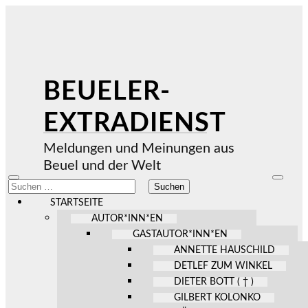
BEUELER-
EXTRADIENST
Meldungen und Meinungen aus
Beuel und der Welt
Mobile-
Suchfel
Suchen
Menü
ein-/au
nach:
ein-/ausblenden
STARTSEITE
AUTOR*INN*EN
GASTAUTOR*INN*EN
ANNETTE HAUSCHILD
DETLEF ZUM WINKEL
DIETER BOTT ( † )
GILBERT KOLONKO