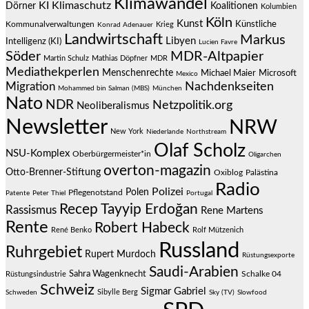
Klimawandel
KI
Klimaschutz
Dörner
Koalitionen
Kolumbien
Köln
Kunst
Künstliche
Kommunalverwaltungen
Krieg
Konrad Adenauer
Landwirtschaft
Markus
Libyen
Intelligenz (KI)
Lucien Favre
Söder
MDR-Altpapier
Martin Schulz
Mathias Döpfner
MDR
Mediathekperlen
Menschenrechte
Michael Maier
Microsoft
Mexico
Migration
Nachdenkseiten
Mohammed bin Salman (MBS)
München
Nato
NDR
Netzpolitik.org
Neoliberalismus
Newsletter
NRW
New York
Niederlande
Northstream
Olaf Scholz
NSU-Komplex
Oberbürgermeister*in
Oligarchen
overton-magazin
Otto-Brenner-Stiftung
Oxiblog
Palästina
Radio
Polizei
Polen
Pflegenotstand
Patente
Peter Thiel
Portugal
Recep Tayyip Erdoğan
Rassismus
Rene Martens
Rente
Robert Habeck
René Benko
Rolf Mützenich
Russland
Ruhrgebiet
Rupert Murdoch
Rüstungsexporte
Saudi-Arabien
Sahra Wagenknecht
Schalke 04
Rüstungsindustrie
Schweiz
Sigmar Gabriel
Sibylle Berg
Schweden
Sky (TV)
Slowfood