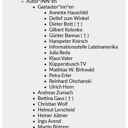
Autor*INN*en
Gastautor*inn*en
Annette Hauschild
Detlef zum Winkel
Dieter Bott ( † )
Gilbert Kolonko
Günter Bannas ( † )
Hanspeter Knirsch
Informationsstelle Lateinamerika
Julia Reda
Klaus Vater
Küppersbusch TV
Matthias W. Birkwald
Petra Erler
Reinhard Olschanski
Ulrich Horn
Andreas Zumach
Bettina Gaus ( † )
Christian Wolf
Helmut Lorscheid
Heiner Jüttner
Ingo Arend
Martin Böttger