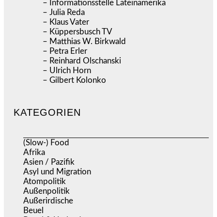
– Informationsstelle Lateinamerika
– Julia Reda
– Klaus Vater
– Küppersbusch TV
– Matthias W. Birkwald
– Petra Erler
– Reinhard Olschanski
– Ulrich Horn
– Gilbert Kolonko
KATEGORIEN
(Slow-) Food
(57)
Afrika
(508)
Asien / Pazifik
(634)
Asyl und Migration
(297)
Atompolitik
(2)
Außenpolitik
(1.721)
Außerirdische
(39)
Beuel
(525)