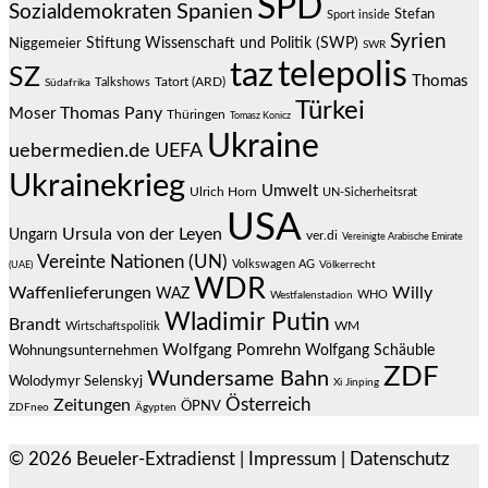
SPD
Spanien
Sozialdemokraten
Stefan
Sport inside
Syrien
Stiftung Wissenschaft und Politik (SWP)
Niggemeier
SWR
telepolis
taz
SZ
Thomas
Talkshows
Tatort (ARD)
Südafrika
Türkei
Thomas Pany
Moser
Thüringen
Tomasz Konicz
Ukraine
uebermedien.de
UEFA
Ukrainekrieg
Umwelt
Ulrich Horn
UN-Sicherheitsrat
USA
Ursula von der Leyen
Ungarn
ver.di
Vereinigte Arabische Emirate
Vereinte Nationen (UN)
Volkswagen AG
(UAE)
Völkerrecht
WDR
Waffenlieferungen
Willy
WAZ
WHO
Westfalenstadion
Wladimir Putin
Brandt
Wirtschaftspolitik
WM
Wolfgang Pomrehn
Wolfgang Schäuble
Wohnungsunternehmen
ZDF
Wundersame Bahn
Wolodymyr Selenskyj
Xi Jinping
Österreich
Zeitungen
ÖPNV
ZDFneo
Ägypten
© 2026
Beueler-Extradienst
|
Impressum
|
Datenschutz