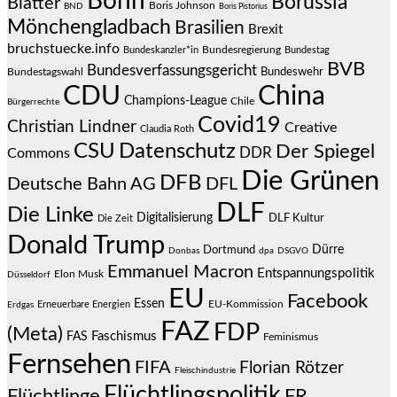
Bonn
Borussia
Blätter
Boris Johnson
BND
Boris Pistorius
Mönchengladbach
Brasilien
Brexit
bruchstuecke.info
Bundesregierung
Bundestag
Bundeskanzler*in
BVB
Bundesverfassungsgericht
Bundeswehr
Bundestagswahl
CDU
China
Champions-League
Chile
Bürgerrechte
Covid19
Christian Lindner
Creative
Claudia Roth
CSU
Datenschutz
Der Spiegel
DDR
Commons
Die Grünen
DFB
Deutsche Bahn AG
DFL
DLF
Die Linke
Digitalisierung
DLF Kultur
Die Zeit
Donald Trump
Dürre
Dortmund
Donbas
dpa
DSGVO
Emmanuel Macron
Entspannungspolitik
Elon Musk
Düsseldorf
EU
Facebook
Essen
EU-Kommission
Erneuerbare Energien
Erdgas
FAZ
FDP
(Meta)
Faschismus
FAS
Feminismus
Fernsehen
FIFA
Florian Rötzer
Fleischindustrie
Flüchtlingspolitik
Flüchtlinge
FR