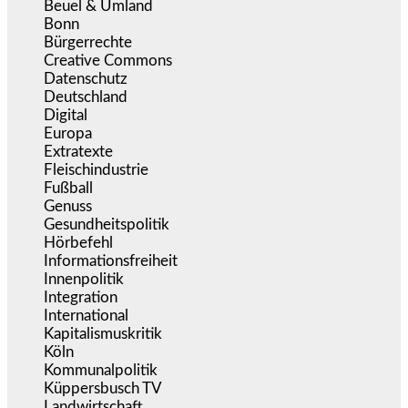
Beuel & Umland
(2.459)
Bonn
(638)
Bürgerrechte
(1.677)
Creative Commons
(467)
Datenschutz
(380)
Deutschland
(5.055)
Digital
(1.983)
Europa
(3.276)
Extratexte
(201)
Fleischindustrie
(50)
Fußball
(1.518)
Genuss
(1.206)
Gesundheitspolitik
(853)
Hörbefehl
(166)
Informationsfreiheit
(17)
Innenpolitik
(1.925)
Integration
(446)
International
(5.497)
Kapitalismuskritik
(255)
Köln
(340)
Kommunalpolitik
(255)
Küppersbusch TV
(153)
Landwirtschaft
(217)