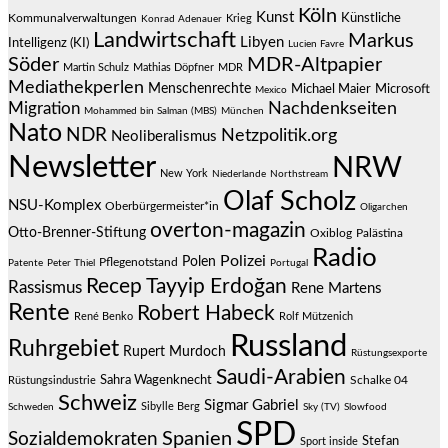
Köln
Kunst
Künstliche
Kommunalverwaltungen
Krieg
Konrad Adenauer
Landwirtschaft
Markus
Libyen
Intelligenz (KI)
Lucien Favre
Söder
MDR-Altpapier
Martin Schulz
Mathias Döpfner
MDR
Mediathekperlen
Menschenrechte
Michael Maier
Microsoft
Mexico
Migration
Nachdenkseiten
Mohammed bin Salman (MBS)
München
Nato
NDR
Netzpolitik.org
Neoliberalismus
Newsletter
NRW
New York
Niederlande
Northstream
Olaf Scholz
NSU-Komplex
Oberbürgermeister*in
Oligarchen
overton-magazin
Otto-Brenner-Stiftung
Oxiblog
Palästina
Radio
Polizei
Polen
Pflegenotstand
Patente
Peter Thiel
Portugal
Recep Tayyip Erdoğan
Rassismus
Rene Martens
Rente
Robert Habeck
René Benko
Rolf Mützenich
Russland
Ruhrgebiet
Rupert Murdoch
Rüstungsexporte
Saudi-Arabien
Sahra Wagenknecht
Schalke 04
Rüstungsindustrie
Schweiz
Sigmar Gabriel
Sibylle Berg
Schweden
Sky (TV)
Slowfood
SPD
Spanien
Sozialdemokraten
Stefan
Sport inside