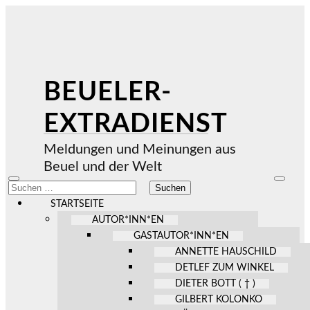
BEUELER-
EXTRADIENST
Meldungen und Meinungen aus
Beuel und der Welt
Mobile-
Suchfel
Suchen
Menü
ein-/au
nach:
ein-/ausblenden
STARTSEITE
AUTOR*INN*EN
GASTAUTOR*INN*EN
ANNETTE HAUSCHILD
DETLEF ZUM WINKEL
DIETER BOTT ( † )
GILBERT KOLONKO