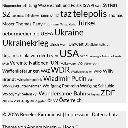
Syrien
Stiftung Wissenschaft und Politik (SWP)
Niggemeier
SWR
telepolis
taz
SZ
Thomas
Talkshows
Tatort (ARD)
Südafrika
Türkei
Thomas Pany
Moser
Thüringen
Tomasz Konicz
Ukraine
uebermedien.de
UEFA
Ukrainekrieg
Umwelt
Ulrich Horn
UN-Sicherheitsrat
USA
Ursula von der Leyen
Ungarn
ver.di
Vereinigte Arabische Emirate
Vereinte Nationen (UN)
Volkswagen AG
(UAE)
Völkerrecht
WDR
Waffenlieferungen
Willy
WAZ
WHO
Westfalenstadion
Wladimir Putin
Brandt
Wirtschaftspolitik
WM
Wolfgang Pomrehn
Wolfgang Schäuble
Wohnungsunternehmen
ZDF
Wundersame Bahn
Wolodymyr Selenskyj
Xi Jinping
Österreich
Zeitungen
ÖPNV
ZDFneo
Ägypten
© 2026
Beueler-Extradienst
|
Impressum
|
Datenschutz
Theme von
Anders Norén
—
Hoch ↑