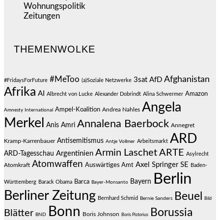
Wohnungspolitik
(112)
Zeitungen
(525)
THEMENWOLKE
#MeToo
Afghanistan
3sat
AfD
#FridaysForFuture
(a)Soziale Netzwerke
Afrika
AI
Amazon
Albrecht von Lucke
Alexander Dobrindt
Alina Schwermer
Angela
Ampel-Koalition
Andrea Nahles
Amnesty International
Merkel
Annalena Baerbock
Anis Amri
Annegret
ARD
Antisemitismus
Kramp-Karrenbauer
Arbeitsmarkt
Antje Vollmer
Armin Laschet
ARTE
Argentinien
ARD-Tagesschau
Asylrecht
Atomwaffen
Axel Springer SE
Auswärtiges Amt
Atomkraft
Baden-
Berlin
Bayern
Barca
Württemberg
Barack Obama
Bayer-Monsanto
Berliner Zeitung
Beuel
Bernhard Schmid
Bernie Sanders
Bild
Bonn
Borussia
Blätter
Boris Johnson
BND
Boris Pistorius