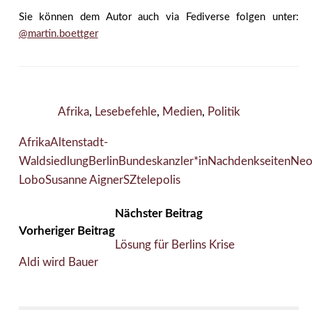
Sie können dem Autor auch via Fediverse folgen unter:
@martin.boettger
Afrika
,
Lesebefehle
,
Medien
,
Politik
Afrika
Altenstadt-
Waldsiedlung
Berlin
Bundeskanzler*in
Nachdenkseiten
Neo
Lobo
Susanne Aigner
SZ
telepolis
Nächster Beitrag
Vorheriger Beitrag
Lösung für Berlins Krise
Aldi wird Bauer