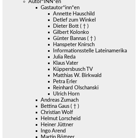
Autor*INN*en
Gastautor*inn*en
Annette Hauschild
Detlef zum Winkel
Dieter Bott ( † )
Gilbert Kolonko
Günter Bannas ( † )
Hanspeter Knirsch
Informationsstelle Lateinamerika
Julia Reda
Klaus Vater
Küppersbusch TV
Matthias W. Birkwald
Petra Erler
Reinhard Olschanski
Ulrich Horn
Andreas Zumach
Bettina Gaus ( † )
Christian Wolf
Helmut Lorscheid
Heiner Jüttner
Ingo Arend
Martin Böttger