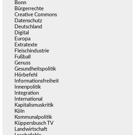
Bonn
(637)
Bürgerrechte
(1.674)
Creative Commons
(466)
Datenschutz
(379)
Deutschland
(5.052)
Digital
(1.980)
Europa
(3.275)
Extratexte
(200)
Fleischindustrie
(50)
Fußball
(1.518)
Genuss
(1.206)
Gesundheitspolitik
(853)
Hörbefehl
(166)
Informationsfreiheit
(16)
Innenpolitik
(1.923)
Integration
(443)
International
(5.497)
Kapitalismuskritik
(254)
Köln
(338)
Kommunalpolitik
(255)
Küppersbusch TV
(153)
Landwirtschaft
(217)