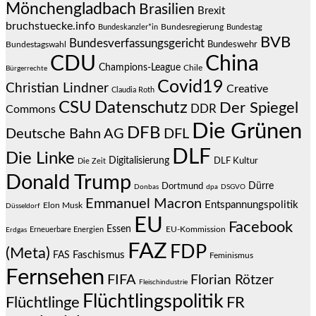
Mönchengladbach
Brasilien
Brexit
bruchstuecke.info
Bundesregierung
Bundestag
Bundeskanzler*in
BVB
Bundesverfassungsgericht
Bundeswehr
Bundestagswahl
CDU
China
Champions-League
Chile
Bürgerrechte
Covid19
Christian Lindner
Creative
Claudia Roth
CSU
Datenschutz
Der Spiegel
DDR
Commons
Die Grünen
DFB
Deutsche Bahn AG
DFL
DLF
Die Linke
Digitalisierung
DLF Kultur
Die Zeit
Donald Trump
Dürre
Dortmund
Donbas
dpa
DSGVO
Emmanuel Macron
Entspannungspolitik
Elon Musk
Düsseldorf
EU
Facebook
Essen
EU-Kommission
Erneuerbare Energien
Erdgas
FAZ
FDP
(Meta)
Faschismus
FAS
Feminismus
Fernsehen
FIFA
Florian Rötzer
Fleischindustrie
Flüchtlingspolitik
Flüchtlinge
FR