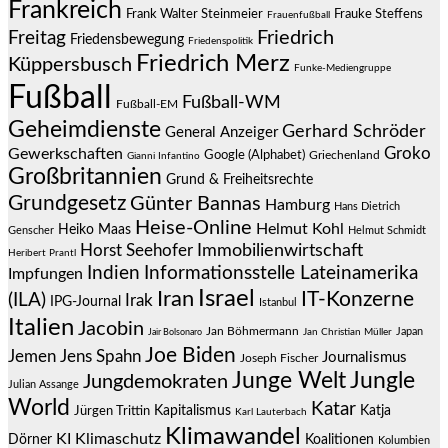
Frankreich
Frauke Steffens
Frank Walter Steinmeier
Frauenfußball
Friedrich
Freitag
Friedensbewegung
Friedenspolitik
Friedrich Merz
Küppersbusch
Funke-Mediengruppe
Fußball
Fußball-WM
Fußball-EM
Geheimdienste
Gerhard Schröder
General Anzeiger
Groko
Gewerkschaften
Google (Alphabet)
Griechenland
Gianni Infantino
Großbritannien
Grund & Freiheitsrechte
Grundgesetz
Günter Bannas
Hamburg
Hans Dietrich
Heise-Online
Helmut Kohl
Heiko Maas
Genscher
Helmut Schmidt
Immobilienwirtschaft
Horst Seehofer
Heribert Prantl
Indien
Informationsstelle Lateinamerika
Impfungen
Israel
Iran
IT-Konzerne
(ILA)
Irak
IPG-Journal
Istanbul
Italien
Jacobin
Jan Böhmermann
Japan
Jair Bolsonaro
Jan Christian Müller
Joe Biden
Jemen
Jens Spahn
Journalismus
Joseph Fischer
Junge Welt
Jungle
Jungdemokraten
Julian Assange
World
Katar
Jürgen Trittin
Kapitalismus
Katja
Karl Lauterbach
Klimawandel
KI
Klimaschutz
Dörner
Koalitionen
Kolumbien