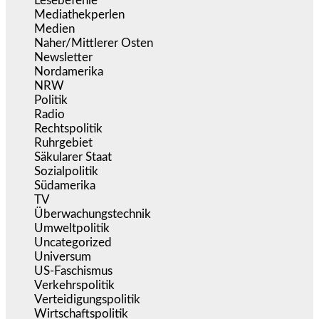
Lesebefehle
(2.605)
Mediathekperlen
(536)
Medien
(5.357)
Naher/Mittlerer Osten
(828)
Newsletter
(1.068)
Nordamerika
(1.141)
NRW
(977)
Politik
(9.189)
Radio
(485)
Rechtspolitik
(534)
Ruhrgebiet
(392)
Säkularer Staat
(70)
Sozialpolitik
(1.234)
Südamerika
(471)
TV
(1.715)
Überwachungstechnik
(545)
Umweltpolitik
(641)
Uncategorized
(144)
Universum
(39)
US-Faschismus
(344)
Verkehrspolitik
(539)
Verteidigungspolitik
(683)
Wirtschaftspolitik
(1.121)