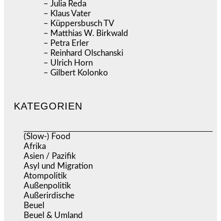
– Julia Reda
– Klaus Vater
– Küppersbusch TV
– Matthias W. Birkwald
– Petra Erler
– Reinhard Olschanski
– Ulrich Horn
– Gilbert Kolonko
KATEGORIEN
(Slow-) Food
(57)
Afrika
(508)
Asien / Pazifik
(634)
Asyl und Migration
(295)
Atompolitik
(1)
Außenpolitik
(1.721)
Außerirdische
(39)
Beuel
(525)
Beuel & Umland
(2.457)