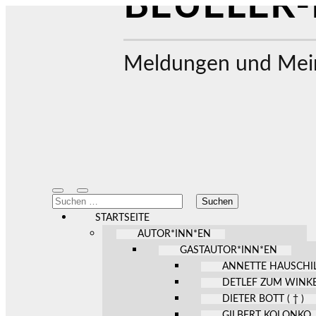
BEUELER-
Meldungen und Mein
Mobile-
Suchfeld
Suchen
Menü
ein-/ausblenden
nach:
ein-/ausblenden
STARTSEITE
AUTOR*INN*EN
GASTAUTOR*INN*EN
ANNETTE HAUSCHI
DETLEF ZUM WINK
DIETER BOTT ( † )
GILBERT KOLONKO