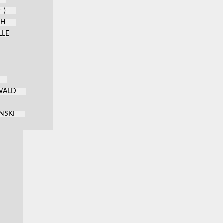
 )
CH
LLE
KWALD
NSKI