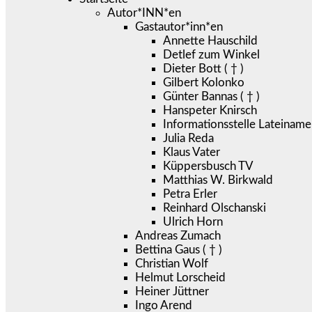
Autor*INN*en
Gastautor*inn*en
Annette Hauschild
Detlef zum Winkel
Dieter Bott ( † )
Gilbert Kolonko
Günter Bannas ( † )
Hanspeter Knirsch
Informationsstelle Lateiname
Julia Reda
Klaus Vater
Küppersbusch TV
Matthias W. Birkwald
Petra Erler
Reinhard Olschanski
Ulrich Horn
Andreas Zumach
Bettina Gaus ( † )
Christian Wolf
Helmut Lorscheid
Heiner Jüttner
Ingo Arend