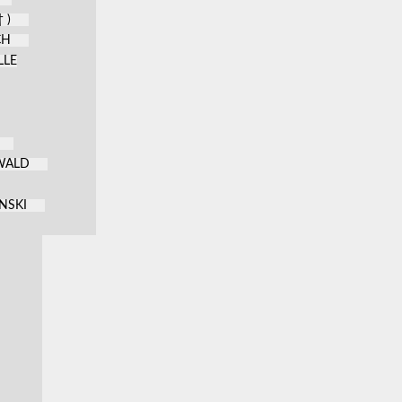
 )
CH
LLE
KWALD
NSKI