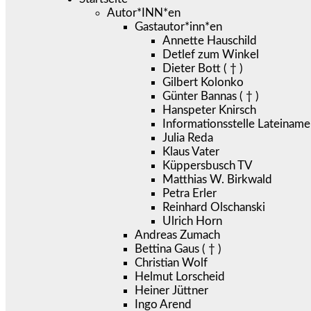
Autor*INN*en
Gastautor*inn*en
Annette Hauschild
Detlef zum Winkel
Dieter Bott ( † )
Gilbert Kolonko
Günter Bannas ( † )
Hanspeter Knirsch
Informationsstelle Lateiname
Julia Reda
Klaus Vater
Küppersbusch TV
Matthias W. Birkwald
Petra Erler
Reinhard Olschanski
Ulrich Horn
Andreas Zumach
Bettina Gaus ( † )
Christian Wolf
Helmut Lorscheid
Heiner Jüttner
Ingo Arend