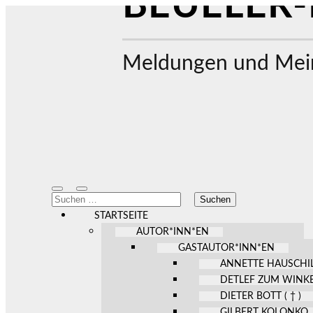
BEUELER-
Meldungen und Mein
Mobile-
Suchfeld
Suchen
Menü
ein-/ausblenden
nach:
ein-/ausblenden
STARTSEITE
AUTOR*INN*EN
GASTAUTOR*INN*EN
ANNETTE HAUSCHI
DETLEF ZUM WINK
DIETER BOTT ( † )
GILBERT KOLONKO