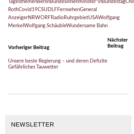
Tagesthemen
Berlin
Bundesinnenminister*in
Bundestag
Chi
Roth
Covid19
CSU
DLF
Fernsehen
General
Anzeiger
NRW
ORF
Radio
Ruhrgebiet
USA
Wolfgang
Merkel
Wolfgang Schäuble
Wundersame Bahn
Nächster
Beitrag
Vorheriger Beitrag
Unsere beste Regierung – und deren Defizite
Gefährliches Tauwetter
NEWSLETTER