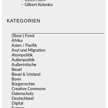
– Gilbert Kolonko
KATEGORIEN
(Slow-) Food
(57)
Afrika
(508)
Asien / Pazifik
(634)
Asyl und Migration
(295)
Atompolitik
(1)
Außenpolitik
(1.721)
Außerirdische
(39)
Beuel
(525)
Beuel & Umland
(2.457)
Bonn
(637)
Bürgerrechte
(1.673)
Creative Commons
(466)
Datenschutz
(379)
Deutschland
(5.051)
Digital
(1.978)