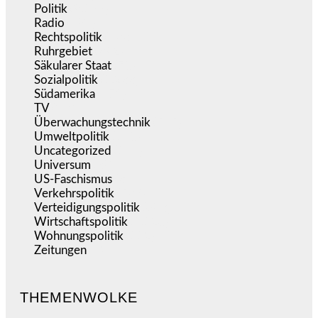
Politik
(9.188)
Radio
(484)
Rechtspolitik
(533)
Ruhrgebiet
(392)
Säkularer Staat
(70)
Sozialpolitik
(1.233)
Südamerika
(471)
TV
(1.714)
Überwachungstechnik
(545)
Umweltpolitik
(640)
Uncategorized
(144)
Universum
(38)
US-Faschismus
(344)
Verkehrspolitik
(538)
Verteidigungspolitik
(683)
Wirtschaftspolitik
(1.120)
Wohnungspolitik
(112)
Zeitungen
(524)
THEMENWOLKE