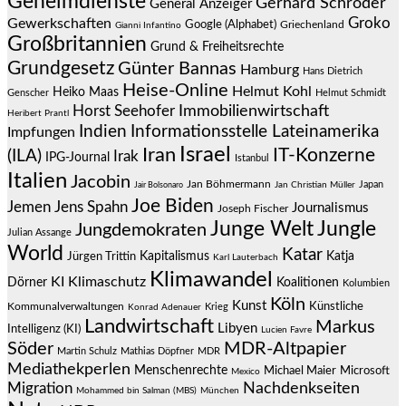
Geheimdienste
Gerhard Schröder
General Anzeiger
Groko
Gewerkschaften
Google (Alphabet)
Griechenland
Gianni Infantino
Großbritannien
Grund & Freiheitsrechte
Grundgesetz
Günter Bannas
Hamburg
Hans Dietrich
Heise-Online
Helmut Kohl
Heiko Maas
Genscher
Helmut Schmidt
Immobilienwirtschaft
Horst Seehofer
Heribert Prantl
Indien
Informationsstelle Lateinamerika
Impfungen
Israel
Iran
IT-Konzerne
(ILA)
Irak
IPG-Journal
Istanbul
Italien
Jacobin
Jan Böhmermann
Japan
Jair Bolsonaro
Jan Christian Müller
Joe Biden
Jemen
Jens Spahn
Journalismus
Joseph Fischer
Junge Welt
Jungle
Jungdemokraten
Julian Assange
World
Katar
Jürgen Trittin
Kapitalismus
Katja
Karl Lauterbach
Klimawandel
KI
Klimaschutz
Dörner
Koalitionen
Kolumbien
Köln
Kunst
Künstliche
Kommunalverwaltungen
Krieg
Konrad Adenauer
Landwirtschaft
Markus
Libyen
Intelligenz (KI)
Lucien Favre
Söder
MDR-Altpapier
Martin Schulz
Mathias Döpfner
MDR
Mediathekperlen
Menschenrechte
Michael Maier
Microsoft
Mexico
Migration
Nachdenkseiten
Mohammed bin Salman (MBS)
München