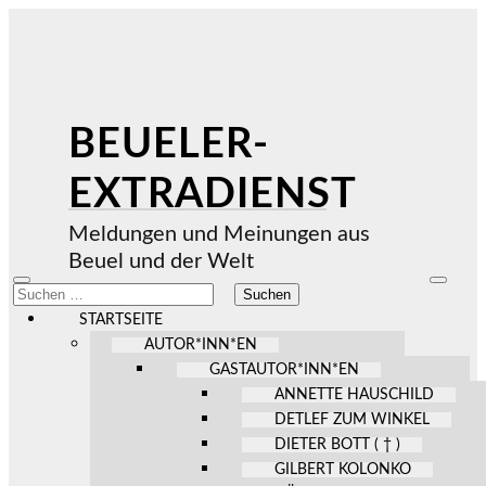
BEUELER-
EXTRADIENST
Meldungen und Meinungen aus
Beuel und der Welt
Mobile-
Suchfel
Suchen
Menü
ein-/au
nach:
ein-/ausblenden
STARTSEITE
AUTOR*INN*EN
GASTAUTOR*INN*EN
ANNETTE HAUSCHILD
DETLEF ZUM WINKEL
DIETER BOTT ( † )
GILBERT KOLONKO