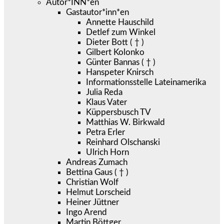
Autor*INN*en
Gastautor*inn*en
Annette Hauschild
Detlef zum Winkel
Dieter Bott ( † )
Gilbert Kolonko
Günter Bannas ( † )
Hanspeter Knirsch
Informationsstelle Lateinamerika
Julia Reda
Klaus Vater
Küppersbusch TV
Matthias W. Birkwald
Petra Erler
Reinhard Olschanski
Ulrich Horn
Andreas Zumach
Bettina Gaus ( † )
Christian Wolf
Helmut Lorscheid
Heiner Jüttner
Ingo Arend
Martin Böttger