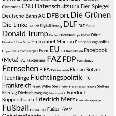
CSU
Datenschutz
Der Spiegel
DDR
Commons
Die Grünen
DFB
Deutsche Bahn AG
DFL
DLF
Die Linke
Digitalisierung
DLF Kultur
Die Zeit
Donald Trump
Dürre
Dortmund
Donbas
dpa
DSGVO
Emmanuel Macron
Entspannungspolitik
Elon Musk
Düsseldorf
EU
Facebook
Essen
EU-Kommission
Erneuerbare Energien
Erdgas
FAZ
FDP
(Meta)
Faschismus
FAS
Feminismus
Fernsehen
FIFA
Florian Rötzer
Fleischindustrie
Flüchtlingspolitik
Flüchtlinge
FR
Frankreich
Frauke Steffens
Frank Walter Steinmeier
Frauenfußball
Friedrich
Freitag
Friedensbewegung
Friedenspolitik
Friedrich Merz
Küppersbusch
Funke-Mediengruppe
Fußball
Fußball-WM
Fußball-EM