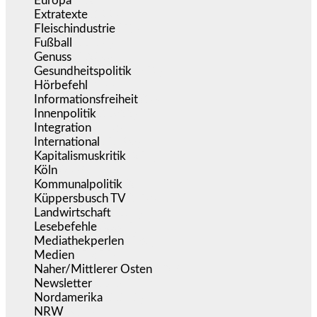
Europa
(3.274)
Extratexte
(199)
Fleischindustrie
(50)
Fußball
(1.518)
Genuss
(1.206)
Gesundheitspolitik
(852)
Hörbefehl
(166)
Informationsfreiheit
(16)
Innenpolitik
(1.922)
Integration
(443)
International
(5.496)
Kapitalismuskritik
(254)
Köln
(338)
Kommunalpolitik
(255)
Küppersbusch TV
(153)
Landwirtschaft
(216)
Lesebefehle
(2.605)
Mediathekperlen
(536)
Medien
(5.355)
Naher/Mittlerer Osten
(828)
Newsletter
(1.068)
Nordamerika
(1.141)
NRW
(977)