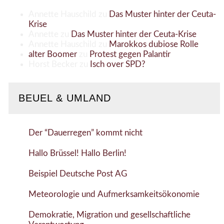
Annette Hauschild
zu
Das Muster hinter der Ceuta-
Krise
Annette
zu
Das Muster hinter der Ceuta-Krise
Annette Hauschild
zu
Marokkos dubiose Rolle
alter Boomer
zu
Protest gegen Palantir
Horst Becker
zu
Isch over SPD?
BEUEL & UMLAND
Der “Dauerregen” kommt nicht
Hallo Brüssel! Hallo Berlin!
Beispiel Deutsche Post AG
Meteorologie und Aufmerksamkeitsökonomie
Demokratie, Migration und gesellschaftliche