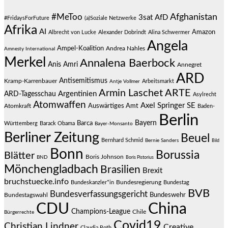
#MeToo
Afghanistan
3sat
AfD
#FridaysForFuture
(a)Soziale Netzwerke
Afrika
AI
Amazon
Albrecht von Lucke
Alexander Dobrindt
Alina Schwermer
Angela
Ampel-Koalition
Andrea Nahles
Amnesty International
Merkel
Annalena Baerbock
Anis Amri
Annegret
ARD
Antisemitismus
Kramp-Karrenbauer
Arbeitsmarkt
Antje Vollmer
Armin Laschet
ARTE
Argentinien
ARD-Tagesschau
Asylrecht
Atomwaffen
Axel Springer SE
Auswärtiges Amt
Atomkraft
Baden-
Berlin
Bayern
Barca
Württemberg
Barack Obama
Bayer-Monsanto
Berliner Zeitung
Beuel
Bernhard Schmid
Bernie Sanders
Bild
Bonn
Borussia
Blätter
Boris Johnson
BND
Boris Pistorius
Mönchengladbach
Brasilien
Brexit
bruchstuecke.info
Bundesregierung
Bundestag
Bundeskanzler*in
BVB
Bundesverfassungsgericht
Bundeswehr
Bundestagswahl
CDU
China
Champions-League
Chile
Bürgerrechte
Covid19
Christian Lindner
Creative
Claudia Roth