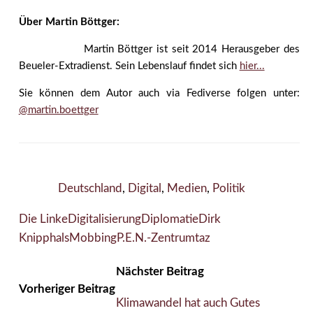
Über Martin Böttger:
Martin Böttger ist seit 2014 Herausgeber des
Beueler-Extradienst. Sein Lebenslauf findet sich
hier...
Sie können dem Autor auch via Fediverse folgen unter:
@martin.boettger
Deutschland
,
Digital
,
Medien
,
Politik
Die Linke
Digitalisierung
Diplomatie
Dirk
Knipphals
Mobbing
P.E.N.-Zentrum
taz
Nächster Beitrag
Vorheriger Beitrag
Klimawandel hat auch Gutes