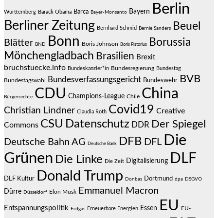
Berlin
Bayern
Barca
Württemberg
Barack Obama
Bayer-Monsanto
Berliner Zeitung
Beuel
Bernhard Schmid
Bernie Sanders
Bonn
Borussia
Blätter
Boris Johnson
BND
Boris Pistorius
Mönchengladbach
Brasilien
Brexit
bruchstuecke.info
Bundesregierung
Bundestag
Bundeskanzler*in
BVB
Bundesverfassungsgericht
Bundeswehr
Bundestagswahl
CDU
China
Champions-League
Chile
Bürgerrechte
Covid19
Christian Lindner
Creative
Claudia Roth
CSU
Datenschutz
Der Spiegel
DDR
Commons
Die
DFB
Deutsche Bahn AG
DFL
Deutsche Bank
Grünen
DLF
Die Linke
Digitalisierung
Die Zeit
Donald Trump
DLF Kultur
Dortmund
Donbas
dpa
DSGVO
Emmanuel Macron
Dürre
Elon Musk
Düsseldorf
EU
Entspannungspolitik
Essen
EU-
Erneuerbare Energien
Erdgas