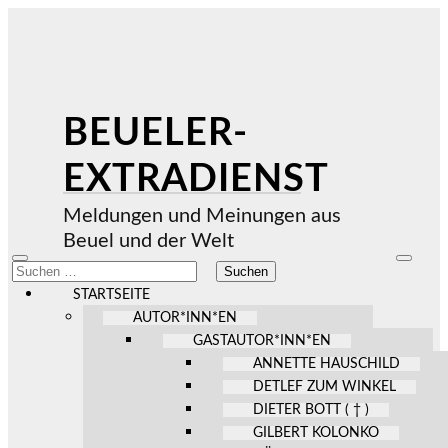
BEUELER-
EXTRADIENST
Meldungen und Meinungen aus
Beuel und der Welt
Mobile-
Suchfel
Suchen
Menü
ein-/au
nach:
ein-/ausblenden
STARTSEITE
AUTOR*INN*EN
GASTAUTOR*INN*EN
ANNETTE HAUSCHILD
DETLEF ZUM WINKEL
DIETER BOTT ( † )
GILBERT KOLONKO