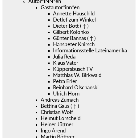
Autor*INN*en
Gastautor*inn*en
Annette Hauschild
Detlef zum Winkel
Dieter Bott ( † )
Gilbert Kolonko
Günter Bannas ( † )
Hanspeter Knirsch
Informationsstelle Lateinamerika
Julia Reda
Klaus Vater
Küppersbusch TV
Matthias W. Birkwald
Petra Erler
Reinhard Olschanski
Ulrich Horn
Andreas Zumach
Bettina Gaus ( † )
Christian Wolf
Helmut Lorscheid
Heiner Jüttner
Ingo Arend
Martin Böttger