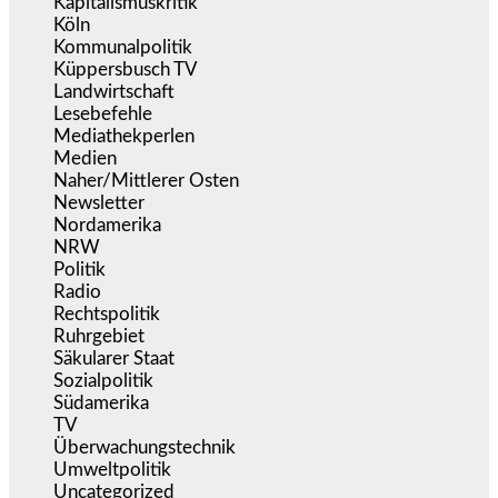
Kapitalismuskritik
(256)
Köln
(340)
Kommunalpolitik
(257)
Küppersbusch TV
(153)
Landwirtschaft
(218)
Lesebefehle
(2.607)
Mediathekperlen
(536)
Medien
(5.364)
Naher/Mittlerer Osten
(828)
Newsletter
(1.068)
Nordamerika
(1.143)
NRW
(978)
Politik
(9.197)
Radio
(487)
Rechtspolitik
(541)
Ruhrgebiet
(392)
Säkularer Staat
(70)
Sozialpolitik
(1.241)
Südamerika
(471)
TV
(1.717)
Überwachungstechnik
(548)
Umweltpolitik
(646)
Uncategorized
(145)