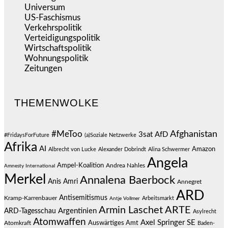
Universum
(39)
US-Faschismus
(346)
Verkehrspolitik
(541)
Verteidigungspolitik
(684)
Wirtschaftspolitik
(1.126)
Wohnungspolitik
(112)
Zeitungen
(529)
THEMENWOLKE
#MeToo
Afghanistan
3sat
AfD
#FridaysForFuture
(a)Soziale Netzwerke
Afrika
AI
Amazon
Albrecht von Lucke
Alexander Dobrindt
Alina Schwermer
Angela
Ampel-Koalition
Andrea Nahles
Amnesty International
Merkel
Annalena Baerbock
Anis Amri
Annegret
ARD
Antisemitismus
Kramp-Karrenbauer
Arbeitsmarkt
Antje Vollmer
Armin Laschet
ARTE
Argentinien
ARD-Tagesschau
Asylrecht
Atomwaffen
Axel Springer SE
Auswärtiges Amt
Atomkraft
Baden-