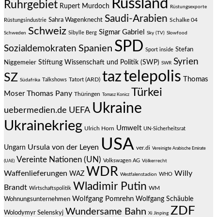
Russland
Ruhrgebiet
Rupert Murdoch
Rüstungsexporte
Saudi-Arabien
Sahra Wagenknecht
Schalke 04
Rüstungsindustrie
Schweiz
Sigmar Gabriel
Sibylle Berg
Schweden
Sky (TV)
Slowfood
SPD
Spanien
Sozialdemokraten
Stefan
Sport inside
Syrien
Stiftung Wissenschaft und Politik (SWP)
Niggemeier
SWR
telepolis
taz
SZ
Thomas
Talkshows
Tatort (ARD)
Südafrika
Türkei
Thomas Pany
Moser
Thüringen
Tomasz Konicz
Ukraine
uebermedien.de
UEFA
Ukrainekrieg
Umwelt
Ulrich Horn
UN-Sicherheitsrat
USA
Ursula von der Leyen
Ungarn
ver.di
Vereinigte Arabische Emirate
Vereinte Nationen (UN)
Volkswagen AG
(UAE)
Völkerrecht
WDR
Waffenlieferungen
Willy
WAZ
WHO
Westfalenstadion
Wladimir Putin
Brandt
Wirtschaftspolitik
WM
Wolfgang Pomrehn
Wolfgang Schäuble
Wohnungsunternehmen
ZDF
Wundersame Bahn
Wolodymyr Selenskyj
Xi Jinping