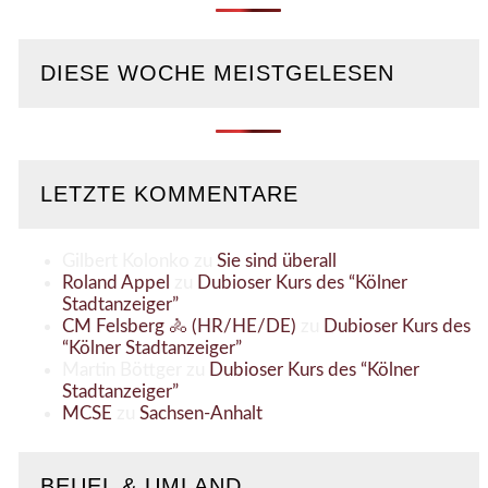
DIESE WOCHE MEISTGELESEN
LETZTE KOMMENTARE
Gilbert Kolonko
zu
Sie sind überall
Roland Appel
zu
Dubioser Kurs des “Kölner
Stadtanzeiger”
CM Felsberg 🚴 (HR/HE/DE)
zu
Dubioser Kurs des
“Kölner Stadtanzeiger”
Martin Böttger
zu
Dubioser Kurs des “Kölner
Stadtanzeiger”
MCSE
zu
Sachsen-Anhalt
BEUEL & UMLAND