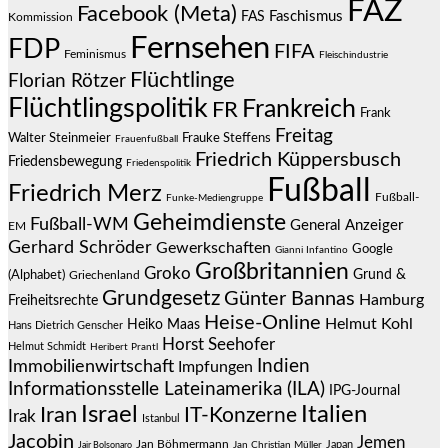
FAZ
Facebook (Meta)
Faschismus
FAS
Kommission
Fernsehen
FDP
FIFA
Feminismus
Fleischindustrie
Flüchtlinge
Florian Rötzer
Flüchtlingspolitik
Frankreich
FR
Frank
Freitag
Frauke Steffens
Walter Steinmeier
Frauenfußball
Friedrich Küppersbusch
Friedensbewegung
Friedenspolitik
Fußball
Friedrich Merz
Fußball-
Funke-Mediengruppe
Geheimdienste
Fußball-WM
General Anzeiger
EM
Gerhard Schröder
Gewerkschaften
Google
Gianni Infantino
Großbritannien
Groko
Grund &
(Alphabet)
Griechenland
Grundgesetz
Günter Bannas
Hamburg
Freiheitsrechte
Heise-Online
Helmut Kohl
Heiko Maas
Hans Dietrich Genscher
Horst Seehofer
Helmut Schmidt
Heribert Prantl
Indien
Immobilienwirtschaft
Impfungen
Informationsstelle Lateinamerika (ILA)
IPG-Journal
Israel
Italien
Iran
IT-Konzerne
Irak
Istanbul
Jacobin
Jemen
Jan Böhmermann
Japan
Jair Bolsonaro
Jan Christian Müller