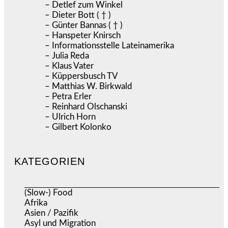
– Detlef zum Winkel
– Dieter Bott ( † )
– Günter Bannas ( † )
– Hanspeter Knirsch
– Informationsstelle Lateinamerika
– Julia Reda
– Klaus Vater
– Küppersbusch TV
– Matthias W. Birkwald
– Petra Erler
– Reinhard Olschanski
– Ulrich Horn
– Gilbert Kolonko
KATEGORIEN
(Slow-) Food
(57)
Afrika
(508)
Asien / Pazifik
(634)
Asyl und Migration
(297)