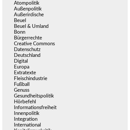
Atompolitik
(2)
Außenpolitik
(1.723)
Außerirdische
(39)
Beuel
(526)
Beuel & Umland
(2.461)
Bonn
(640)
Bürgerrechte
(1.682)
Creative Commons
(469)
Datenschutz
(382)
Deutschland
(5.060)
Digital
(1.986)
Europa
(3.278)
Extratexte
(201)
Fleischindustrie
(50)
Fußball
(1.518)
Genuss
(1.206)
Gesundheitspolitik
(857)
Hörbefehl
(166)
Informationsfreiheit
(19)
Innenpolitik
(1.928)
Integration
(447)
International
(5.500)