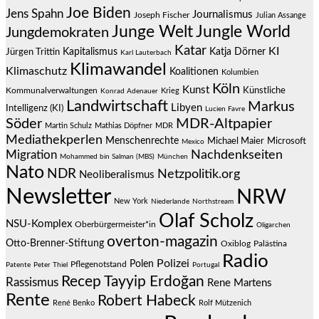
Joe Biden
Jens Spahn
Journalismus
Joseph Fischer
Julian Assange
Junge Welt
Jungle World
Jungdemokraten
Katar
KI
Jürgen Trittin
Kapitalismus
Katja Dörner
Karl Lauterbach
Klimawandel
Klimaschutz
Koalitionen
Kolumbien
Köln
Kunst
Künstliche
Kommunalverwaltungen
Krieg
Konrad Adenauer
Landwirtschaft
Markus
Libyen
Intelligenz (KI)
Lucien Favre
Söder
MDR-Altpapier
Martin Schulz
Mathias Döpfner
MDR
Mediathekperlen
Menschenrechte
Michael Maier
Microsoft
Mexico
Migration
Nachdenkseiten
Mohammed bin Salman (MBS)
München
Nato
NDR
Netzpolitik.org
Neoliberalismus
Newsletter
NRW
New York
Niederlande
Northstream
Olaf Scholz
NSU-Komplex
Oberbürgermeister*in
Oligarchen
overton-magazin
Otto-Brenner-Stiftung
Oxiblog
Palästina
Radio
Polizei
Polen
Pflegenotstand
Patente
Peter Thiel
Portugal
Recep Tayyip Erdoğan
Rassismus
Rene Martens
Rente
Robert Habeck
René Benko
Rolf Mützenich