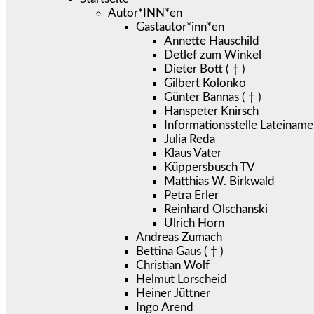
Autor*INN*en
Gastautor*inn*en
Annette Hauschild
Detlef zum Winkel
Dieter Bott ( † )
Gilbert Kolonko
Günter Bannas ( † )
Hanspeter Knirsch
Informationsstelle Lateiname
Julia Reda
Klaus Vater
Küppersbusch TV
Matthias W. Birkwald
Petra Erler
Reinhard Olschanski
Ulrich Horn
Andreas Zumach
Bettina Gaus ( † )
Christian Wolf
Helmut Lorscheid
Heiner Jüttner
Ingo Arend