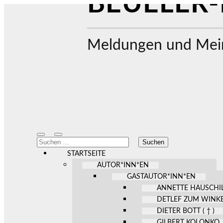
BEUELER-
Meldungen und Mein
Mobile-
Suchfeld
Suchen
Menü
ein-/ausblenden
nach:
ein-/ausblenden
STARTSEITE
AUTOR*INN*EN
GASTAUTOR*INN*EN
ANNETTE HAUSCHI
DETLEF ZUM WINK
DIETER BOTT ( † )
GILBERT KOLONKO