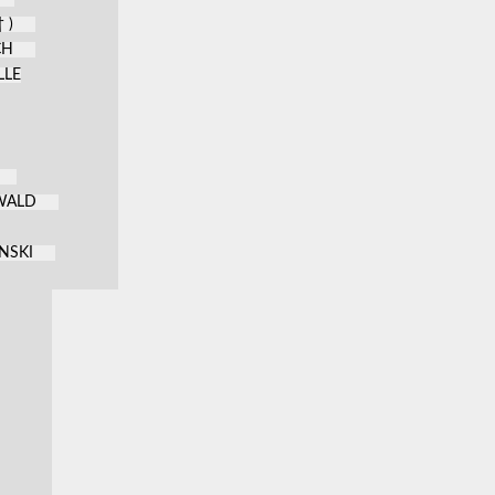
 )
CH
LLE
KWALD
NSKI