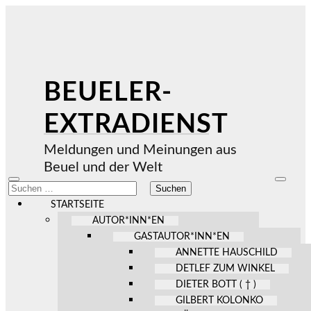
BEUELER-
EXTRADIENST
Meldungen und Meinungen aus
Beuel und der Welt
Mobile-
Suchfel
Suchen
Menü
ein-/au
nach:
ein-/ausblenden
STARTSEITE
AUTOR*INN*EN
GASTAUTOR*INN*EN
ANNETTE HAUSCHILD
DETLEF ZUM WINKEL
DIETER BOTT ( † )
GILBERT KOLONKO