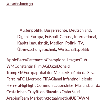
@martin.boettger
Außenpolitik
,
Bürgerrechte
,
Deutschland
,
Digital
,
Europa
,
Fußball
,
Genuss
,
International
,
Kapitalismuskritik
,
Medien
,
Politik
,
TV
,
Überwachungstechnik
,
Wirtschaftspolitik
Apple
Barca
Catenaccio
Champions-League
Club-
WM
Constantin Film AG
Dazn
Donald
Trump
EM
Europapokal der Meister
Eusébio da Silva
Ferreira
FC Liverpool
FIFA
Gianni Infantino
Helenio
Herrera
Highlight Communications
Inter Mailand
Jair da
Costa
Johan Cruyff
Len Blavatnik
Qatar
Sausi-
Arabien
Team Marketing
totaalvoetbal
UEFA
WM