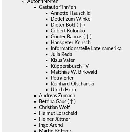
Autor*INN*en
Gastautor*inn*en
Annette Hauschild
Detlef zum Winkel
Dieter Bott ( † )
Gilbert Kolonko
Günter Bannas ( † )
Hanspeter Knirsch
Informationsstelle Lateinamerika
Julia Reda
Klaus Vater
Küppersbusch TV
Matthias W. Birkwald
Petra Erler
Reinhard Olschanski
Ulrich Horn
Andreas Zumach
Bettina Gaus ( † )
Christian Wolf
Helmut Lorscheid
Heiner Jüttner
Ingo Arend
Martin Böttger