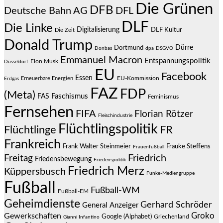
Die Grünen
DFB
Deutsche Bahn AG
DFL
DLF
Die Linke
Digitalisierung
DLF Kultur
Die Zeit
Donald Trump
Dürre
Dortmund
Donbas
dpa
DSGVO
Emmanuel Macron
Entspannungspolitik
Elon Musk
Düsseldorf
EU
Facebook
Essen
EU-Kommission
Erneuerbare Energien
Erdgas
FAZ
FDP
(Meta)
Faschismus
FAS
Feminismus
Fernsehen
FIFA
Florian Rötzer
Fleischindustrie
Flüchtlingspolitik
Flüchtlinge
FR
Frankreich
Frauke Steffens
Frank Walter Steinmeier
Frauenfußball
Friedrich
Freitag
Friedensbewegung
Friedenspolitik
Friedrich Merz
Küppersbusch
Funke-Mediengruppe
Fußball
Fußball-WM
Fußball-EM
Geheimdienste
Gerhard Schröder
General Anzeiger
Groko
Gewerkschaften
Google (Alphabet)
Griechenland
Gianni Infantino