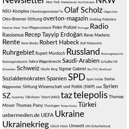
Newsletter
NRW
New York
Niederlande
Northstream
Olaf Scholz
NSU-Komplex
Oberbürgermeister*in
Oligarchen
overton-magazin
Otto-Brenner-Stiftung
Oxiblog
Palästina
Radio
Polizei
Polen
Pflegenotstand
Patente
Peter Thiel
Portugal
Recep Tayyip Erdoğan
Rassismus
Rene Martens
Rente
Robert Habeck
René Benko
Rolf Mützenich
Russland
Ruhrgebiet
Rupert Murdoch
Rüstungsexporte
Saudi-Arabien
Sahra Wagenknecht
Schalke 04
Rüstungsindustrie
Schweiz
Sigmar Gabriel
Sibylle Berg
Schweden
Sky (TV)
Slowfood
SPD
Spanien
Sozialdemokraten
Stefan
Sport inside
Syrien
Stiftung Wissenschaft und Politik (SWP)
Niggemeier
SWR
telepolis
taz
SZ
Thomas
Talkshows
Tatort (ARD)
Südafrika
Türkei
Thomas Pany
Moser
Thüringen
Tomasz Konicz
Ukraine
uebermedien.de
UEFA
Ukrainekrieg
Umwelt
Ulrich Horn
UN-Sicherheitsrat