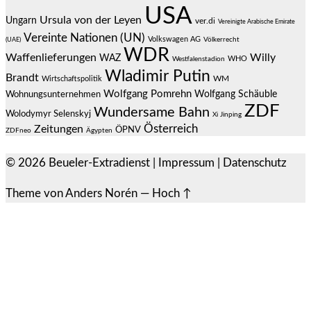
USA
Ursula von der Leyen
Ungarn
ver.di
Vereinigte Arabische Emirate
Vereinte Nationen (UN)
Volkswagen AG
(UAE)
Völkerrecht
WDR
Waffenlieferungen
Willy
WAZ
WHO
Westfalenstadion
Wladimir Putin
Brandt
Wirtschaftspolitik
WM
Wolfgang Pomrehn
Wolfgang Schäuble
Wohnungsunternehmen
ZDF
Wundersame Bahn
Wolodymyr Selenskyj
Xi Jinping
Österreich
Zeitungen
ÖPNV
ZDFneo
Ägypten
© 2026
Beueler-Extradienst
|
Impressum
|
Datenschutz
Theme von
Anders Norén
—
Hoch ↑