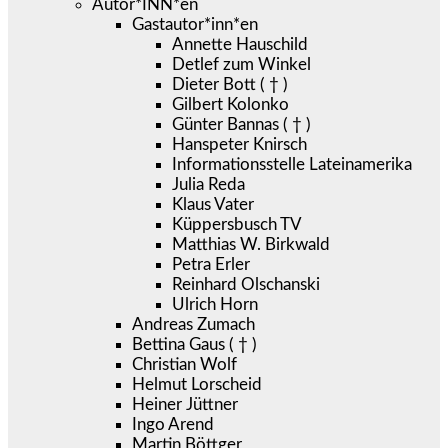
Autor*INN*en
Gastautor*inn*en
Annette Hauschild
Detlef zum Winkel
Dieter Bott ( † )
Gilbert Kolonko
Günter Bannas ( † )
Hanspeter Knirsch
Informationsstelle Lateinamerika
Julia Reda
Klaus Vater
Küppersbusch TV
Matthias W. Birkwald
Petra Erler
Reinhard Olschanski
Ulrich Horn
Andreas Zumach
Bettina Gaus ( † )
Christian Wolf
Helmut Lorscheid
Heiner Jüttner
Ingo Arend
Martin Böttger