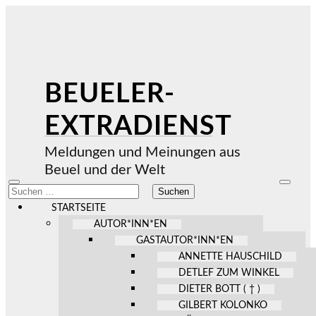
BEUELER-
EXTRADIENST
Meldungen und Meinungen aus
Beuel und der Welt
Mobile-
Suchfel
Suchen
Menü
ein-/au
nach:
ein-/ausblenden
STARTSEITE
AUTOR*INN*EN
GASTAUTOR*INN*EN
ANNETTE HAUSCHILD
DETLEF ZUM WINKEL
DIETER BOTT ( † )
GILBERT KOLONKO