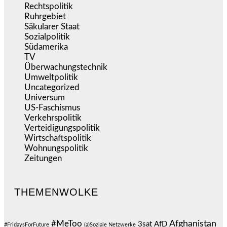
Rechtspolitik
(538)
Ruhrgebiet
(392)
Säkularer Staat
(70)
Sozialpolitik
(1.239)
Südamerika
(471)
TV
(1.717)
Überwachungstechnik
(547)
Umweltpolitik
(644)
Uncategorized
(144)
Universum
(39)
US-Faschismus
(345)
Verkehrspolitik
(540)
Verteidigungspolitik
(684)
Wirtschaftspolitik
(1.124)
Wohnungspolitik
(112)
Zeitungen
(528)
THEMENWOLKE
#MeToo
Afghanistan
3sat
AfD
#FridaysForFuture
(a)Soziale Netzwerke