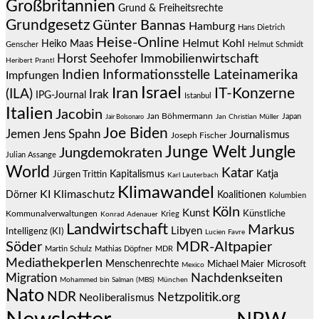
Großbritannien
Grund & Freiheitsrechte
Grundgesetz
Günter Bannas
Hamburg
Hans Dietrich
Heise-Online
Helmut Kohl
Heiko Maas
Genscher
Helmut Schmidt
Immobilienwirtschaft
Horst Seehofer
Heribert Prantl
Indien
Informationsstelle Lateinamerika
Impfungen
Israel
Iran
IT-Konzerne
(ILA)
Irak
IPG-Journal
Istanbul
Italien
Jacobin
Jan Böhmermann
Japan
Jair Bolsonaro
Jan Christian Müller
Joe Biden
Jemen
Jens Spahn
Journalismus
Joseph Fischer
Junge Welt
Jungle
Jungdemokraten
Julian Assange
World
Katar
Jürgen Trittin
Kapitalismus
Katja
Karl Lauterbach
Klimawandel
KI
Klimaschutz
Dörner
Koalitionen
Kolumbien
Köln
Kunst
Künstliche
Kommunalverwaltungen
Krieg
Konrad Adenauer
Landwirtschaft
Markus
Libyen
Intelligenz (KI)
Lucien Favre
Söder
MDR-Altpapier
Martin Schulz
Mathias Döpfner
MDR
Mediathekperlen
Menschenrechte
Michael Maier
Microsoft
Mexico
Migration
Nachdenkseiten
Mohammed bin Salman (MBS)
München
Nato
NDR
Netzpolitik.org
Neoliberalismus