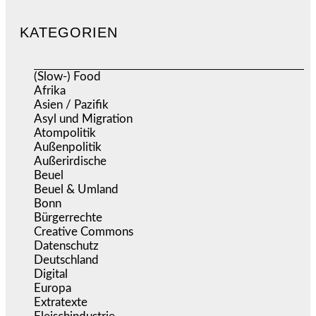
KATEGORIEN
(Slow-) Food
(57)
Afrika
(508)
Asien / Pazifik
(634)
Asyl und Migration
(297)
Atompolitik
(2)
Außenpolitik
(1.722)
Außerirdische
(39)
Beuel
(526)
Beuel & Umland
(2.460)
Bonn
(639)
Bürgerrechte
(1.679)
Creative Commons
(468)
Datenschutz
(381)
Deutschland
(5.057)
Digital
(1.984)
Europa
(3.278)
Extratexte
(201)