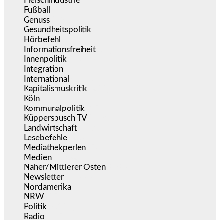
Fleischindustrie
(50)
Fußball
(1.518)
Genuss
(1.206)
Gesundheitspolitik
(855)
Hörbefehl
(166)
Informationsfreiheit
(18)
Innenpolitik
(1.927)
Integration
(446)
International
(5.499)
Kapitalismuskritik
(255)
Köln
(340)
Kommunalpolitik
(256)
Küppersbusch TV
(153)
Landwirtschaft
(217)
Lesebefehle
(2.606)
Mediathekperlen
(536)
Medien
(5.362)
Naher/Mittlerer Osten
(828)
Newsletter
(1.068)
Nordamerika
(1.142)
NRW
(978)
Politik
(9.194)
Radio
(487)