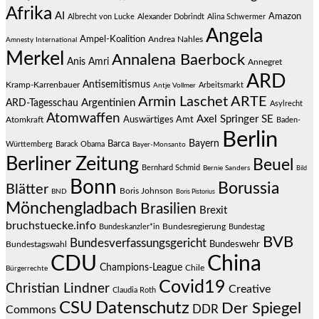
Afrika
AI
Amazon
Albrecht von Lucke
Alexander Dobrindt
Alina Schwermer
Angela
Ampel-Koalition
Andrea Nahles
Amnesty International
Merkel
Annalena Baerbock
Anis Amri
Annegret
ARD
Antisemitismus
Kramp-Karrenbauer
Arbeitsmarkt
Antje Vollmer
Armin Laschet
ARTE
Argentinien
ARD-Tagesschau
Asylrecht
Atomwaffen
Axel Springer SE
Auswärtiges Amt
Atomkraft
Baden-
Berlin
Bayern
Barca
Württemberg
Barack Obama
Bayer-Monsanto
Berliner Zeitung
Beuel
Bernhard Schmid
Bernie Sanders
Bild
Bonn
Borussia
Blätter
Boris Johnson
BND
Boris Pistorius
Mönchengladbach
Brasilien
Brexit
bruchstuecke.info
Bundesregierung
Bundestag
Bundeskanzler*in
BVB
Bundesverfassungsgericht
Bundeswehr
Bundestagswahl
CDU
China
Champions-League
Chile
Bürgerrechte
Covid19
Christian Lindner
Creative
Claudia Roth
CSU
Datenschutz
Der Spiegel
DDR
Commons