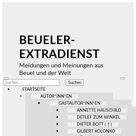
BEUELER-
EXTRADIENST
Meldungen und Meinungen aus
Beuel und der Welt
Mobile-
Suchfel
Suchen
Menü
ein-/au
nach:
ein-/ausblenden
STARTSEITE
AUTOR*INN*EN
GASTAUTOR*INN*EN
ANNETTE HAUSCHILD
DETLEF ZUM WINKEL
DIETER BOTT ( † )
GILBERT KOLONKO