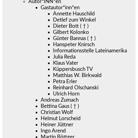
Autor*INN*en
Gastautor*inn*en
Annette Hauschild
Detlef zum Winkel
Dieter Bott ( † )
Gilbert Kolonko
Günter Bannas ( † )
Hanspeter Knirsch
Informationsstelle Lateinamerika
Julia Reda
Klaus Vater
Küppersbusch TV
Matthias W. Birkwald
Petra Erler
Reinhard Olschanski
Ulrich Horn
Andreas Zumach
Bettina Gaus ( † )
Christian Wolf
Helmut Lorscheid
Heiner Jüttner
Ingo Arend
Martin Böttger