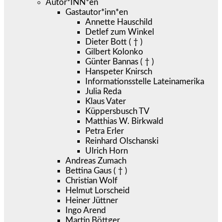
Autor*INN*en
Gastautor*inn*en
Annette Hauschild
Detlef zum Winkel
Dieter Bott ( † )
Gilbert Kolonko
Günter Bannas ( † )
Hanspeter Knirsch
Informationsstelle Lateinamerika
Julia Reda
Klaus Vater
Küppersbusch TV
Matthias W. Birkwald
Petra Erler
Reinhard Olschanski
Ulrich Horn
Andreas Zumach
Bettina Gaus ( † )
Christian Wolf
Helmut Lorscheid
Heiner Jüttner
Ingo Arend
Martin Böttger