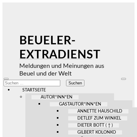
BEUELER-
EXTRADIENST
Meldungen und Meinungen aus
Beuel und der Welt
Mobile-
Suchfel
Suchen
Menü
ein-/au
nach:
ein-/ausblenden
STARTSEITE
AUTOR*INN*EN
GASTAUTOR*INN*EN
ANNETTE HAUSCHILD
DETLEF ZUM WINKEL
DIETER BOTT ( † )
GILBERT KOLONKO