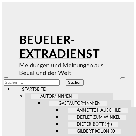
BEUELER-
EXTRADIENST
Meldungen und Meinungen aus
Beuel und der Welt
Mobile-
Suchfel
Suchen
Menü
ein-/au
nach:
ein-/ausblenden
STARTSEITE
AUTOR*INN*EN
GASTAUTOR*INN*EN
ANNETTE HAUSCHILD
DETLEF ZUM WINKEL
DIETER BOTT ( † )
GILBERT KOLONKO