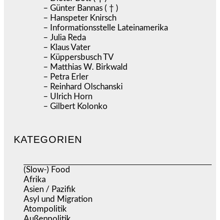
– Günter Bannas ( † )
– Hanspeter Knirsch
– Informationsstelle Lateinamerika
– Julia Reda
– Klaus Vater
– Küppersbusch TV
– Matthias W. Birkwald
– Petra Erler
– Reinhard Olschanski
– Ulrich Horn
– Gilbert Kolonko
KATEGORIEN
(Slow-) Food
(57)
Afrika
(508)
Asien / Pazifik
(633)
Asyl und Migration
(295)
Atompolitik
(1)
Außenpolitik
(1.720)