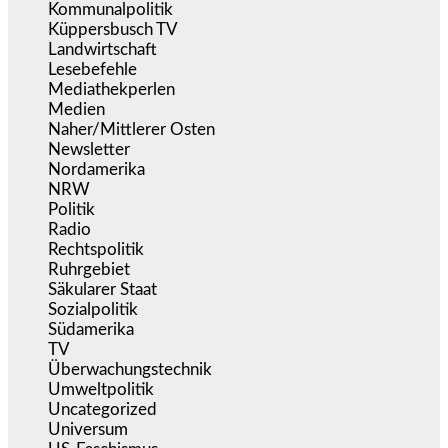
Kommunalpolitik
(255)
Küppersbusch TV
(153)
Landwirtschaft
(216)
Lesebefehle
(2.605)
Mediathekperlen
(536)
Medien
(5.354)
Naher/Mittlerer Osten
(828)
Newsletter
(1.068)
Nordamerika
(1.141)
NRW
(977)
Politik
(9.187)
Radio
(484)
Rechtspolitik
(532)
Ruhrgebiet
(392)
Säkularer Staat
(70)
Sozialpolitik
(1.232)
Südamerika
(471)
TV
(1.714)
Überwachungstechnik
(544)
Umweltpolitik
(640)
Uncategorized
(144)
Universum
(38)