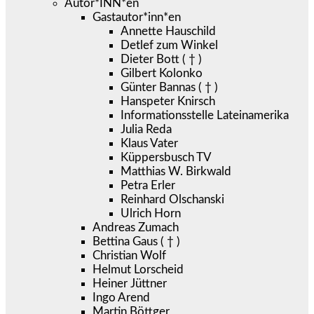
Autor*INN*en
Gastautor*inn*en
Annette Hauschild
Detlef zum Winkel
Dieter Bott ( † )
Gilbert Kolonko
Günter Bannas ( † )
Hanspeter Knirsch
Informationsstelle Lateinamerika
Julia Reda
Klaus Vater
Küppersbusch TV
Matthias W. Birkwald
Petra Erler
Reinhard Olschanski
Ulrich Horn
Andreas Zumach
Bettina Gaus ( † )
Christian Wolf
Helmut Lorscheid
Heiner Jüttner
Ingo Arend
Martin Böttger