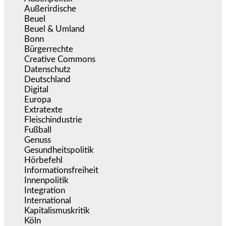
Außerirdische
(39)
Beuel
(525)
Beuel & Umland
(2.457)
Bonn
(637)
Bürgerrechte
(1.672)
Creative Commons
(465)
Datenschutz
(378)
Deutschland
(5.050)
Digital
(1.977)
Europa
(3.273)
Extratexte
(199)
Fleischindustrie
(50)
Fußball
(1.518)
Genuss
(1.206)
Gesundheitspolitik
(852)
Hörbefehl
(166)
Informationsfreiheit
(15)
Innenpolitik
(1.921)
Integration
(442)
International
(5.495)
Kapitalismuskritik
(254)
Köln
(338)