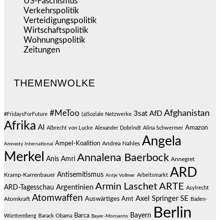
US-Faschismus
(344)
Verkehrspolitik
(538)
Verteidigungspolitik
(683)
Wirtschaftspolitik
(1.119)
Wohnungspolitik
(112)
Zeitungen
(524)
THEMENWOLKE
#MeToo
Afghanistan
3sat
AfD
#FridaysForFuture
(a)Soziale Netzwerke
Afrika
AI
Amazon
Albrecht von Lucke
Alexander Dobrindt
Alina Schwermer
Angela
Ampel-Koalition
Andrea Nahles
Amnesty International
Merkel
Annalena Baerbock
Anis Amri
Annegret
ARD
Antisemitismus
Kramp-Karrenbauer
Arbeitsmarkt
Antje Vollmer
Armin Laschet
ARTE
Argentinien
ARD-Tagesschau
Asylrecht
Atomwaffen
Axel Springer SE
Auswärtiges Amt
Atomkraft
Baden-
Berlin
Bayern
Barca
Württemberg
Barack Obama
Bayer-Monsanto