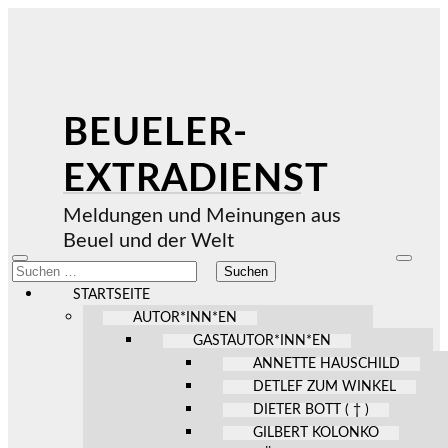
BEUELER-
EXTRADIENST
Meldungen und Meinungen aus
Beuel und der Welt
Mobile-
Suchfel
Suchen
Menü
ein-/au
nach:
ein-/ausblenden
STARTSEITE
AUTOR*INN*EN
GASTAUTOR*INN*EN
ANNETTE HAUSCHILD
DETLEF ZUM WINKEL
DIETER BOTT ( † )
GILBERT KOLONKO