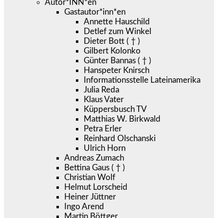
Autor*INN*en
Gastautor*inn*en
Annette Hauschild
Detlef zum Winkel
Dieter Bott ( † )
Gilbert Kolonko
Günter Bannas ( † )
Hanspeter Knirsch
Informationsstelle Lateinamerika
Julia Reda
Klaus Vater
Küppersbusch TV
Matthias W. Birkwald
Petra Erler
Reinhard Olschanski
Ulrich Horn
Andreas Zumach
Bettina Gaus ( † )
Christian Wolf
Helmut Lorscheid
Heiner Jüttner
Ingo Arend
Martin Böttger