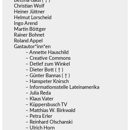
Bettina Gaus ( † )
Christian Wolf
Heiner Jüttner
Helmut Lorscheid
Ingo Arend
Martin Böttger
Rainer Bohnet
Roland Appel
Gastautor*inn*en
– Annette Hauschild
– Creative Commons
– Detlef zum Winkel
– Dieter Bott ( † )
– Günter Bannas ( † )
– Hanspeter Knirsch
– Informationsstelle Lateinamerika
– Julia Reda
– Klaus Vater
– Küppersbusch TV
– Matthias W. Birkwald
– Petra Erler
– Reinhard Olschanski
– Ulrich Horn