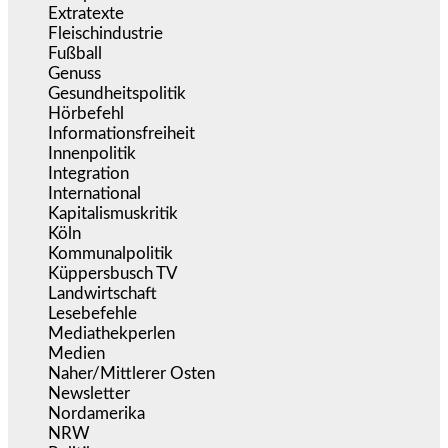
Extratexte
(201)
Fleischindustrie
(50)
Fußball
(1.518)
Genuss
(1.206)
Gesundheitspolitik
(855)
Hörbefehl
(166)
Informationsfreiheit
(18)
Innenpolitik
(1.927)
Integration
(446)
International
(5.499)
Kapitalismuskritik
(255)
Köln
(340)
Kommunalpolitik
(256)
Küppersbusch TV
(153)
Landwirtschaft
(217)
Lesebefehle
(2.606)
Mediathekperlen
(536)
Medien
(5.362)
Naher/Mittlerer Osten
(828)
Newsletter
(1.068)
Nordamerika
(1.142)
NRW
(978)