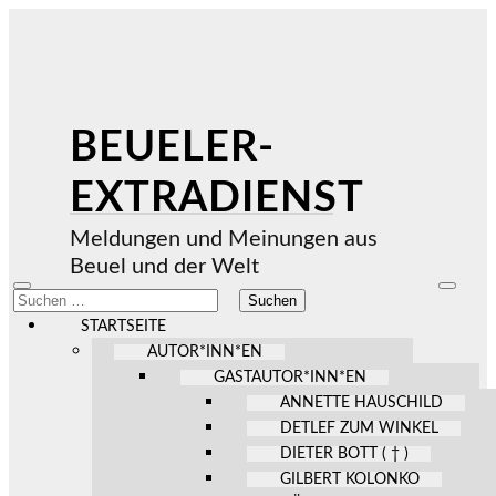
BEUELER-
EXTRADIENST
Meldungen und Meinungen aus
Beuel und der Welt
Mobile-
Suchfel
Suchen
Menü
ein-/au
nach:
ein-/ausblenden
STARTSEITE
AUTOR*INN*EN
GASTAUTOR*INN*EN
ANNETTE HAUSCHILD
DETLEF ZUM WINKEL
DIETER BOTT ( † )
GILBERT KOLONKO