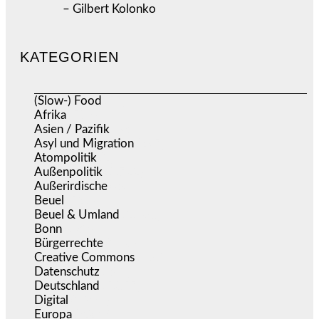
– Gilbert Kolonko
KATEGORIEN
(Slow-) Food
(57)
Afrika
(508)
Asien / Pazifik
(634)
Asyl und Migration
(297)
Atompolitik
(2)
Außenpolitik
(1.722)
Außerirdische
(39)
Beuel
(526)
Beuel & Umland
(2.460)
Bonn
(639)
Bürgerrechte
(1.679)
Creative Commons
(468)
Datenschutz
(381)
Deutschland
(5.057)
Digital
(1.984)
Europa
(3.278)