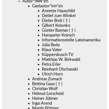
Autor*INN*en
Gastautor*inn*en
Annette Hauschild
Detlef zum Winkel
Dieter Bott ( † )
Gilbert Kolonko
Günter Bannas ( † )
Hanspeter Knirsch
Informationsstelle Lateinamerika
Julia Reda
Klaus Vater
Küppersbusch TV
Matthias W. Birkwald
Petra Erler
Reinhard Olschanski
Ulrich Horn
Andreas Zumach
Bettina Gaus ( † )
Christian Wolf
Helmut Lorscheid
Heiner Jüttner
Ingo Arend
Martin Böttger