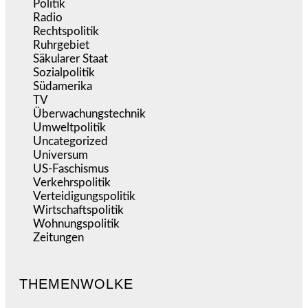
Politik
(9.194)
Radio
(487)
Rechtspolitik
(538)
Ruhrgebiet
(392)
Säkularer Staat
(70)
Sozialpolitik
(1.239)
Südamerika
(471)
TV
(1.717)
Überwachungstechnik
(547)
Umweltpolitik
(644)
Uncategorized
(144)
Universum
(39)
US-Faschismus
(345)
Verkehrspolitik
(540)
Verteidigungspolitik
(684)
Wirtschaftspolitik
(1.124)
Wohnungspolitik
(112)
Zeitungen
(528)
THEMENWOLKE