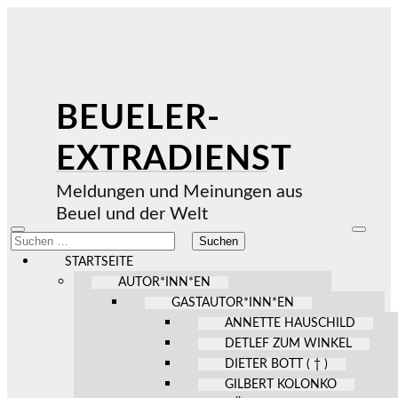
BEUELER-
EXTRADIENST
Meldungen und Meinungen aus
Beuel und der Welt
Mobile-
Suchfel
Suchen
Menü
ein-/au
nach:
ein-/ausblenden
STARTSEITE
AUTOR*INN*EN
GASTAUTOR*INN*EN
ANNETTE HAUSCHILD
DETLEF ZUM WINKEL
DIETER BOTT ( † )
GILBERT KOLONKO