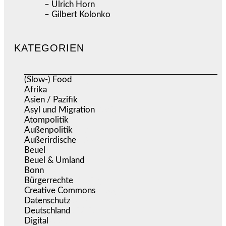
– Ulrich Horn
– Gilbert Kolonko
KATEGORIEN
(Slow-) Food
(57)
Afrika
(508)
Asien / Pazifik
(634)
Asyl und Migration
(295)
Atompolitik
(1)
Außenpolitik
(1.721)
Außerirdische
(39)
Beuel
(525)
Beuel & Umland
(2.457)
Bonn
(637)
Bürgerrechte
(1.673)
Creative Commons
(466)
Datenschutz
(379)
Deutschland
(5.051)
Digital
(1.978)