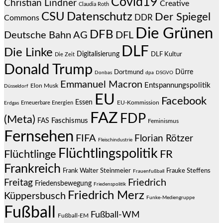
Covid19
Christian Lindner
Creative
Claudia Roth
CSU
Datenschutz
Der Spiegel
DDR
Commons
Die Grünen
DFB
Deutsche Bahn AG
DFL
DLF
Die Linke
Digitalisierung
DLF Kultur
Die Zeit
Donald Trump
Dürre
Dortmund
Donbas
dpa
DSGVO
Emmanuel Macron
Entspannungspolitik
Elon Musk
Düsseldorf
EU
Facebook
Essen
EU-Kommission
Erneuerbare Energien
Erdgas
FAZ
FDP
(Meta)
Faschismus
FAS
Feminismus
Fernsehen
FIFA
Florian Rötzer
Fleischindustrie
Flüchtlingspolitik
Flüchtlinge
FR
Frankreich
Frauke Steffens
Frank Walter Steinmeier
Frauenfußball
Friedrich
Freitag
Friedensbewegung
Friedenspolitik
Friedrich Merz
Küppersbusch
Funke-Mediengruppe
Fußball
Fußball-WM
Fußball-EM