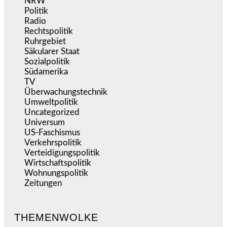
NRW
(977)
Politik
(9.188)
Radio
(484)
Rechtspolitik
(533)
Ruhrgebiet
(392)
Säkularer Staat
(70)
Sozialpolitik
(1.233)
Südamerika
(471)
TV
(1.714)
Überwachungstechnik
(545)
Umweltpolitik
(640)
Uncategorized
(144)
Universum
(38)
US-Faschismus
(344)
Verkehrspolitik
(538)
Verteidigungspolitik
(683)
Wirtschaftspolitik
(1.120)
Wohnungspolitik
(112)
Zeitungen
(524)
THEMENWOLKE