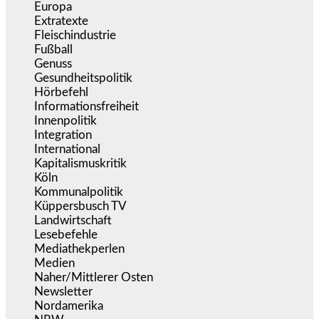
Europa
(3.274)
Extratexte
(199)
Fleischindustrie
(50)
Fußball
(1.518)
Genuss
(1.206)
Gesundheitspolitik
(852)
Hörbefehl
(166)
Informationsfreiheit
(16)
Innenpolitik
(1.922)
Integration
(443)
International
(5.496)
Kapitalismuskritik
(254)
Köln
(338)
Kommunalpolitik
(255)
Küppersbusch TV
(153)
Landwirtschaft
(216)
Lesebefehle
(2.605)
Mediathekperlen
(536)
Medien
(5.355)
Naher/Mittlerer Osten
(828)
Newsletter
(1.068)
Nordamerika
(1.141)