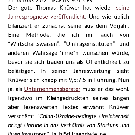
21. JANUAR 2023
/
MARTIN BÖTTGER
Der gute Thomas Knüwer hat wieder
seine
Jahresprognose veröffentlicht
. Und wie üblich
bilanziert er zunächst seine aus dem Vorjahr.
Eine Methode, die ich mir auch von
“Wirtschaftswaisen”, “Umfrageinstituten” und
anderen Wahrsager*inne*n wünschen würde,
bevor sie sich trauen uns als Öffentlichkeit zu
belästigen. In seiner Jahreswertung sieht
Knüwer sich knapp mit 9,5:7,5 in Führung. Nun
ja, als
Unternehmensberater
muss er das wohl.
Irgendwo im Kleingedruckten seines langen
aber lesenswerten Textes erwähnt Knüwer
verschämt
“China-Ukraine-bedingte Unsicherheit
bringt Unruhe in das Verhältnis von Startups und
ihren Investoren”
. Ja, blöd irgendwie, ne.