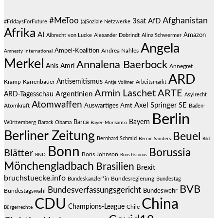
#MeToo
Afghanistan
3sat
AfD
#FridaysForFuture
(a)Soziale Netzwerke
Afrika
AI
Amazon
Albrecht von Lucke
Alexander Dobrindt
Alina Schwermer
Angela
Ampel-Koalition
Andrea Nahles
Amnesty International
Merkel
Annalena Baerbock
Anis Amri
Annegret
ARD
Antisemitismus
Kramp-Karrenbauer
Arbeitsmarkt
Antje Vollmer
Armin Laschet
ARTE
Argentinien
ARD-Tagesschau
Asylrecht
Atomwaffen
Axel Springer SE
Auswärtiges Amt
Atomkraft
Baden-
Berlin
Bayern
Barca
Württemberg
Barack Obama
Bayer-Monsanto
Berliner Zeitung
Beuel
Bernhard Schmid
Bernie Sanders
Bild
Bonn
Borussia
Blätter
Boris Johnson
BND
Boris Pistorius
Mönchengladbach
Brasilien
Brexit
bruchstuecke.info
Bundesregierung
Bundestag
Bundeskanzler*in
BVB
Bundesverfassungsgericht
Bundeswehr
Bundestagswahl
CDU
China
Champions-League
Chile
Bürgerrechte