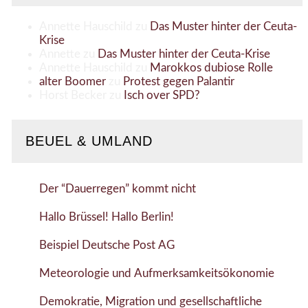
Annette Hauschild
zu
Das Muster hinter der Ceuta-
Krise
Annette
zu
Das Muster hinter der Ceuta-Krise
Annette Hauschild
zu
Marokkos dubiose Rolle
alter Boomer
zu
Protest gegen Palantir
Horst Becker
zu
Isch over SPD?
BEUEL & UMLAND
Der “Dauerregen” kommt nicht
Hallo Brüssel! Hallo Berlin!
Beispiel Deutsche Post AG
Meteorologie und Aufmerksamkeitsökonomie
Demokratie, Migration und gesellschaftliche