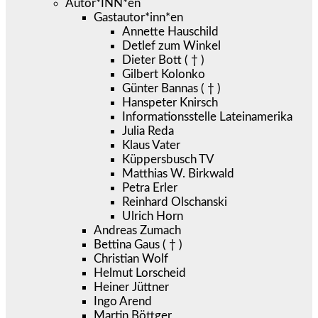
Autor*INN*en
Gastautor*inn*en
Annette Hauschild
Detlef zum Winkel
Dieter Bott ( † )
Gilbert Kolonko
Günter Bannas ( † )
Hanspeter Knirsch
Informationsstelle Lateinamerika
Julia Reda
Klaus Vater
Küppersbusch TV
Matthias W. Birkwald
Petra Erler
Reinhard Olschanski
Ulrich Horn
Andreas Zumach
Bettina Gaus ( † )
Christian Wolf
Helmut Lorscheid
Heiner Jüttner
Ingo Arend
Martin Böttger