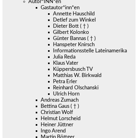
Autor*INN*en
Gastautor*inn*en
Annette Hauschild
Detlef zum Winkel
Dieter Bott ( † )
Gilbert Kolonko
Günter Bannas ( † )
Hanspeter Knirsch
Informationsstelle Lateinamerika
Julia Reda
Klaus Vater
Küppersbusch TV
Matthias W. Birkwald
Petra Erler
Reinhard Olschanski
Ulrich Horn
Andreas Zumach
Bettina Gaus ( † )
Christian Wolf
Helmut Lorscheid
Heiner Jüttner
Ingo Arend
Martin Böttger