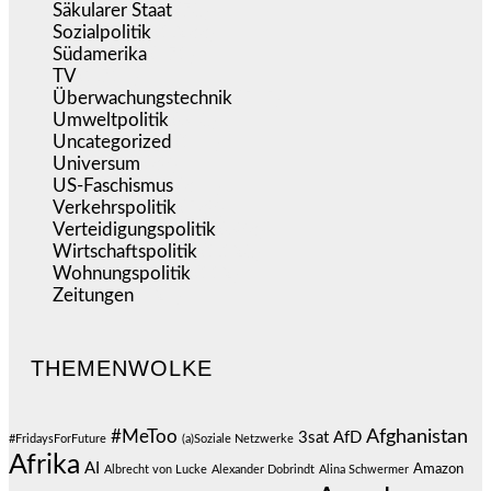
Säkularer Staat
(70)
Sozialpolitik
(1.233)
Südamerika
(471)
TV
(1.714)
Überwachungstechnik
(545)
Umweltpolitik
(640)
Uncategorized
(144)
Universum
(38)
US-Faschismus
(344)
Verkehrspolitik
(538)
Verteidigungspolitik
(683)
Wirtschaftspolitik
(1.120)
Wohnungspolitik
(112)
Zeitungen
(524)
THEMENWOLKE
#MeToo
Afghanistan
3sat
AfD
#FridaysForFuture
(a)Soziale Netzwerke
Afrika
AI
Amazon
Albrecht von Lucke
Alexander Dobrindt
Alina Schwermer