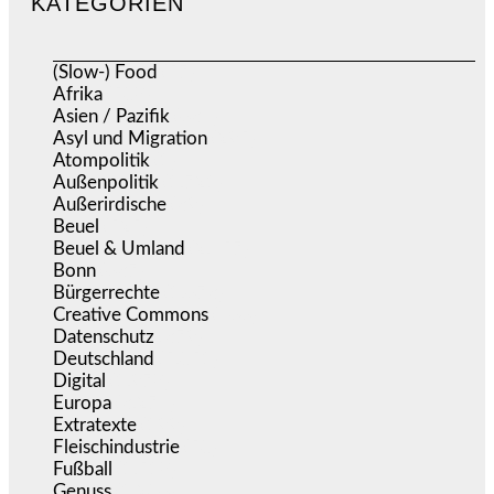
KATEGORIEN
(Slow-) Food
(57)
Afrika
(508)
Asien / Pazifik
(634)
Asyl und Migration
(295)
Atompolitik
(1)
Außenpolitik
(1.721)
Außerirdische
(39)
Beuel
(525)
Beuel & Umland
(2.457)
Bonn
(637)
Bürgerrechte
(1.673)
Creative Commons
(466)
Datenschutz
(379)
Deutschland
(5.051)
Digital
(1.978)
Europa
(3.274)
Extratexte
(199)
Fleischindustrie
(50)
Fußball
(1.518)
Genuss
(1.206)