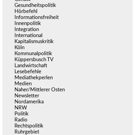
Gesundheitspolitik
(852)
Hörbefehl
(166)
Informationsfreiheit
(16)
Innenpolitik
(1.922)
Integration
(443)
International
(5.496)
Kapitalismuskritik
(254)
Köln
(338)
Kommunalpolitik
(255)
Küppersbusch TV
(153)
Landwirtschaft
(216)
Lesebefehle
(2.605)
Mediathekperlen
(536)
Medien
(5.355)
Naher/Mittlerer Osten
(828)
Newsletter
(1.068)
Nordamerika
(1.141)
NRW
(977)
Politik
(9.188)
Radio
(484)
Rechtspolitik
(533)
Ruhrgebiet
(392)