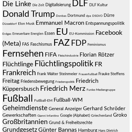
DLF
Die Linke
Digitalisierung
DLF Kultur
Die Zeit
Donald Trump
Dürre
Dortmund
Donbas
dpa
DSGVO
Emmanuel Macron
Entspannungspolitik
Elon Musk
Düsseldorf
EU
Facebook
Essen
EU-Kommission
Erneuerbare Energien
Erdgas
FAZ
FDP
(Meta)
Faschismus
FAS
Feminismus
Fernsehen
FIFA
Florian Rötzer
Fleischindustrie
Flüchtlingspolitik
Flüchtlinge
FR
Frankreich
Frauke Steffens
Frank Walter Steinmeier
Frauenfußball
Friedrich
Freitag
Friedensbewegung
Friedenspolitik
Friedrich Merz
Küppersbusch
Funke-Mediengruppe
Fußball
Fußball-WM
Fußball-EM
Geheimdienste
Gerhard Schröder
General Anzeiger
Groko
Gewerkschaften
Google (Alphabet)
Griechenland
Gianni Infantino
Großbritannien
Grund & Freiheitsrechte
Grundgesetz
Günter Bannas
Hamburg
Hans Dietrich