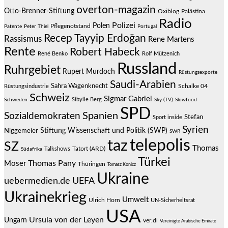
overton-magazin
Otto-Brenner-Stiftung
Oxiblog
Palästina
Radio
Polizei
Polen
Pflegenotstand
Patente
Peter Thiel
Portugal
Recep Tayyip Erdoğan
Rassismus
Rene Martens
Rente
Robert Habeck
René Benko
Rolf Mützenich
Russland
Ruhrgebiet
Rupert Murdoch
Rüstungsexporte
Saudi-Arabien
Sahra Wagenknecht
Schalke 04
Rüstungsindustrie
Schweiz
Sigmar Gabriel
Sibylle Berg
Schweden
Sky (TV)
Slowfood
SPD
Spanien
Sozialdemokraten
Stefan
Sport inside
Syrien
Stiftung Wissenschaft und Politik (SWP)
Niggemeier
SWR
telepolis
taz
SZ
Thomas
Talkshows
Tatort (ARD)
Südafrika
Türkei
Thomas Pany
Moser
Thüringen
Tomasz Konicz
Ukraine
uebermedien.de
UEFA
Ukrainekrieg
Umwelt
Ulrich Horn
UN-Sicherheitsrat
USA
Ursula von der Leyen
Ungarn
ver.di
Vereinigte Arabische Emirate