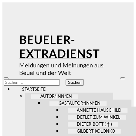
BEUELER-
EXTRADIENST
Meldungen und Meinungen aus
Beuel und der Welt
Mobile-
Suchfel
Suchen
Menü
ein-/au
nach:
ein-/ausblenden
STARTSEITE
AUTOR*INN*EN
GASTAUTOR*INN*EN
ANNETTE HAUSCHILD
DETLEF ZUM WINKEL
DIETER BOTT ( † )
GILBERT KOLONKO