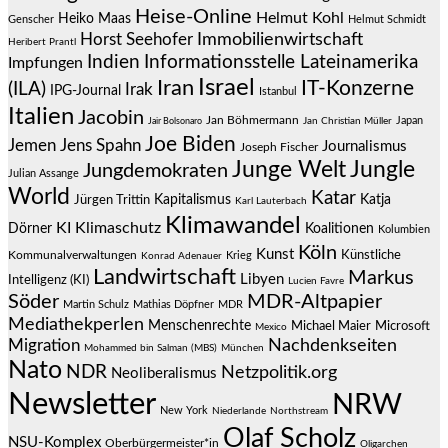
Heise-Online
Helmut Kohl
Heiko Maas
Genscher
Helmut Schmidt
Immobilienwirtschaft
Horst Seehofer
Heribert Prantl
Indien
Informationsstelle Lateinamerika
Impfungen
Israel
Iran
IT-Konzerne
(ILA)
Irak
IPG-Journal
Istanbul
Italien
Jacobin
Jan Böhmermann
Japan
Jair Bolsonaro
Jan Christian Müller
Joe Biden
Jemen
Jens Spahn
Journalismus
Joseph Fischer
Junge Welt
Jungle
Jungdemokraten
Julian Assange
World
Katar
Jürgen Trittin
Kapitalismus
Katja
Karl Lauterbach
Klimawandel
KI
Klimaschutz
Dörner
Koalitionen
Kolumbien
Köln
Kunst
Künstliche
Kommunalverwaltungen
Krieg
Konrad Adenauer
Landwirtschaft
Markus
Libyen
Intelligenz (KI)
Lucien Favre
Söder
MDR-Altpapier
Martin Schulz
Mathias Döpfner
MDR
Mediathekperlen
Menschenrechte
Michael Maier
Microsoft
Mexico
Migration
Nachdenkseiten
Mohammed bin Salman (MBS)
München
Nato
NDR
Netzpolitik.org
Neoliberalismus
Newsletter
NRW
New York
Niederlande
Northstream
Olaf Scholz
NSU-Komplex
Oberbürgermeister*in
Oligarchen