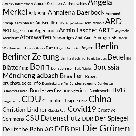
Angela
Ampel-Koalition
Andrea Nahles
Amnesty International
Merkel
Annalena Baerbock
Anis Amri
Annegret
ARD
Antisemitismus
Kramp-Karrenbauer
Arbeitsmarkt
Antje Vollmer
Armin Laschet
ARTE
Argentinien
ARD-Tagesschau
Asylrecht
Atomwaffen
Axel Springer SE
Auswärtiges Amt
Atomkraft
Baden-
Berlin
Bayern
Barca
Württemberg
Barack Obama
Bayer-Monsanto
Berliner Zeitung
Beuel
Bernhard Schmid
Bernie Sanders
Bild
Bonn
Borussia
Blätter
Boris Johnson
BND
Boris Pistorius
Mönchengladbach
Brasilien
Brexit
bruchstuecke.info
Bundesregierung
Bundestag
Bundeskanzler*in
BVB
Bundesverfassungsgericht
Bundeswehr
Bundestagswahl
CDU
China
Champions-League
Chile
Bürgerrechte
Covid19
Christian Lindner
Creative
Claudia Roth
CSU
Datenschutz
Der Spiegel
DDR
Commons
Die Grünen
DFB
Deutsche Bahn AG
DFL