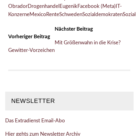
Obrador
Drogenhandel
Eugenik
Facebook (Meta)
IT-
Konzerne
Mexico
Rente
Schweden
Sozialdemokraten
Sozia
Nächster Beitrag
Vorheriger Beitrag
Mit Größenwahn in die Krise?
Gewitter-Vorzeichen
NEWSLETTER
Das Extradienst Email-Abo
Hier gehts zum Newsletter Archiv