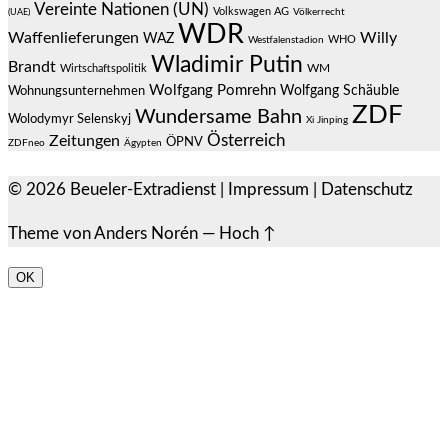
Vereinte Nationen (UN)
Volkswagen AG
(UAE)
Völkerrecht
WDR
Waffenlieferungen
Willy
WAZ
WHO
Westfalenstadion
Wladimir Putin
Brandt
Wirtschaftspolitik
WM
Wolfgang Pomrehn
Wolfgang Schäuble
Wohnungsunternehmen
ZDF
Wundersame Bahn
Wolodymyr Selenskyj
Xi Jinping
Österreich
Zeitungen
ÖPNV
ZDFneo
Ägypten
© 2026
Beueler-Extradienst
|
Impressum
|
Datenschutz
Theme von
Anders Norén
—
Hoch ↑
OK