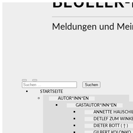
BEUELER-
Meldungen und Mein
Mobile-
Suchfeld
Suchen
Menü
ein-/ausblenden
nach:
ein-/ausblenden
STARTSEITE
AUTOR*INN*EN
GASTAUTOR*INN*EN
ANNETTE HAUSCHI
DETLEF ZUM WINK
DIETER BOTT ( † )
GILBERT KOLONKO