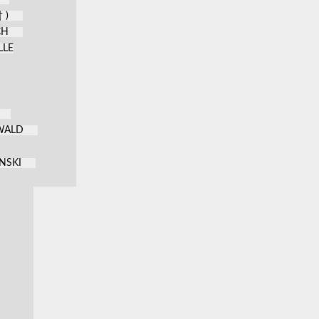
 )
CH
LLE
KWALD
NSKI