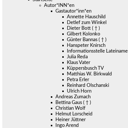
Autor*INN*en
Gastautor*inn*en
Annette Hauschild
Detlef zum Winkel
Dieter Bott ( † )
Gilbert Kolonko
Günter Bannas ( † )
Hanspeter Knirsch
Informationsstelle Lateiname
Julia Reda
Klaus Vater
Küppersbusch TV
Matthias W. Birkwald
Petra Erler
Reinhard Olschanski
Ulrich Horn
Andreas Zumach
Bettina Gaus ( † )
Christian Wolf
Helmut Lorscheid
Heiner Jüttner
Ingo Arend