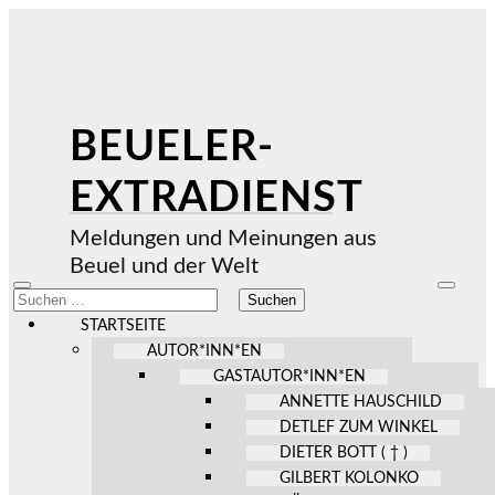
BEUELER-
EXTRADIENST
Meldungen und Meinungen aus
Beuel und der Welt
Mobile-
Suchfel
Suchen
Menü
ein-/au
nach:
ein-/ausblenden
STARTSEITE
AUTOR*INN*EN
GASTAUTOR*INN*EN
ANNETTE HAUSCHILD
DETLEF ZUM WINKEL
DIETER BOTT ( † )
GILBERT KOLONKO