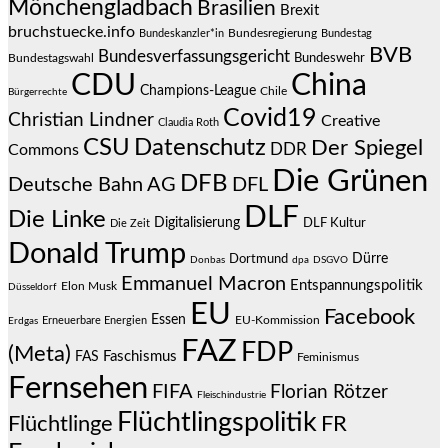
Mönchengladbach
Brasilien
Brexit
bruchstuecke.info
Bundesregierung
Bundestag
Bundeskanzler*in
BVB
Bundesverfassungsgericht
Bundeswehr
Bundestagswahl
CDU
China
Champions-League
Chile
Bürgerrechte
Covid19
Christian Lindner
Creative
Claudia Roth
CSU
Datenschutz
Der Spiegel
DDR
Commons
Die Grünen
DFB
Deutsche Bahn AG
DFL
DLF
Die Linke
Digitalisierung
DLF Kultur
Die Zeit
Donald Trump
Dürre
Dortmund
Donbas
dpa
DSGVO
Emmanuel Macron
Entspannungspolitik
Elon Musk
Düsseldorf
EU
Facebook
Essen
EU-Kommission
Erneuerbare Energien
Erdgas
FAZ
FDP
(Meta)
Faschismus
FAS
Feminismus
Fernsehen
FIFA
Florian Rötzer
Fleischindustrie
Flüchtlingspolitik
Flüchtlinge
FR