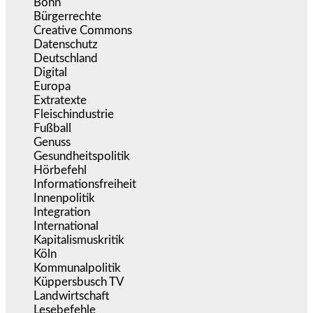
Bonn
(637)
Bürgerrechte
(1.675)
Creative Commons
(467)
Datenschutz
(380)
Deutschland
(5.053)
Digital
(1.981)
Europa
(3.275)
Extratexte
(201)
Fleischindustrie
(50)
Fußball
(1.518)
Genuss
(1.206)
Gesundheitspolitik
(853)
Hörbefehl
(166)
Informationsfreiheit
(17)
Innenpolitik
(1.924)
Integration
(444)
International
(5.497)
Kapitalismuskritik
(254)
Köln
(338)
Kommunalpolitik
(255)
Küppersbusch TV
(153)
Landwirtschaft
(217)
Lesebefehle
(2.605)