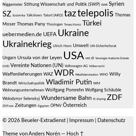
Syrien
Stiftung Wissenschaft und Politik (SWP)
Niggemeier
SWR
telepolis
taz
SZ
Thomas
Talkshows
Tatort (ARD)
Südafrika
Türkei
Thomas Pany
Moser
Thüringen
Tomasz Konicz
Ukraine
uebermedien.de
UEFA
Ukrainekrieg
Umwelt
Ulrich Horn
UN-Sicherheitsrat
USA
Ursula von der Leyen
Ungarn
ver.di
Vereinigte Arabische Emirate
Vereinte Nationen (UN)
Volkswagen AG
(UAE)
Völkerrecht
WDR
Waffenlieferungen
Willy
WAZ
WHO
Westfalenstadion
Wladimir Putin
Brandt
Wirtschaftspolitik
WM
Wolfgang Pomrehn
Wolfgang Schäuble
Wohnungsunternehmen
ZDF
Wundersame Bahn
Wolodymyr Selenskyj
Xi Jinping
Österreich
Zeitungen
ÖPNV
ZDFneo
Ägypten
© 2026
Beueler-Extradienst
|
Impressum
|
Datenschutz
Theme von
Anders Norén
—
Hoch ↑