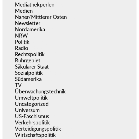
Mediathekperlen
(536)
Medien
(5.358)
Naher/Mittlerer Osten
(828)
Newsletter
(1.068)
Nordamerika
(1.141)
NRW
(977)
Politik
(9.190)
Radio
(486)
Rechtspolitik
(535)
Ruhrgebiet
(392)
Säkularer Staat
(70)
Sozialpolitik
(1.235)
Südamerika
(471)
TV
(1.716)
Überwachungstechnik
(546)
Umweltpolitik
(641)
Uncategorized
(144)
Universum
(39)
US-Faschismus
(344)
Verkehrspolitik
(539)
Verteidigungspolitik
(683)
Wirtschaftspolitik
(1.121)