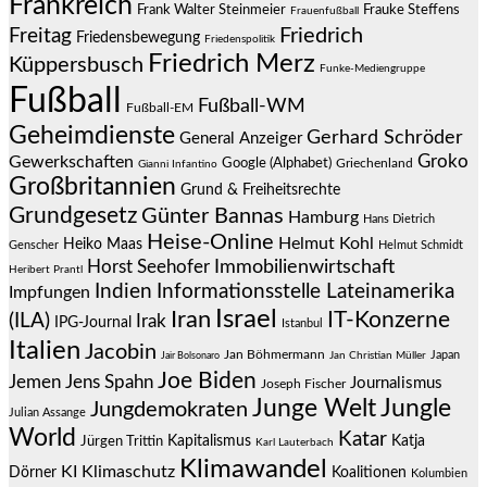
Frankreich
Frauke Steffens
Frank Walter Steinmeier
Frauenfußball
Friedrich
Freitag
Friedensbewegung
Friedenspolitik
Friedrich Merz
Küppersbusch
Funke-Mediengruppe
Fußball
Fußball-WM
Fußball-EM
Geheimdienste
Gerhard Schröder
General Anzeiger
Groko
Gewerkschaften
Google (Alphabet)
Griechenland
Gianni Infantino
Großbritannien
Grund & Freiheitsrechte
Grundgesetz
Günter Bannas
Hamburg
Hans Dietrich
Heise-Online
Helmut Kohl
Heiko Maas
Genscher
Helmut Schmidt
Immobilienwirtschaft
Horst Seehofer
Heribert Prantl
Indien
Informationsstelle Lateinamerika
Impfungen
Israel
Iran
IT-Konzerne
(ILA)
Irak
IPG-Journal
Istanbul
Italien
Jacobin
Jan Böhmermann
Japan
Jair Bolsonaro
Jan Christian Müller
Joe Biden
Jemen
Jens Spahn
Journalismus
Joseph Fischer
Junge Welt
Jungle
Jungdemokraten
Julian Assange
World
Katar
Jürgen Trittin
Kapitalismus
Katja
Karl Lauterbach
Klimawandel
KI
Klimaschutz
Dörner
Koalitionen
Kolumbien