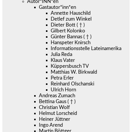
Autor*INN*en
Gastautor*inn*en
Annette Hauschild
Detlef zum Winkel
Dieter Bott ( † )
Gilbert Kolonko
Günter Bannas ( † )
Hanspeter Knirsch
Informationsstelle Lateinamerika
Julia Reda
Klaus Vater
Küppersbusch TV
Matthias W. Birkwald
Petra Erler
Reinhard Olschanski
Ulrich Horn
Andreas Zumach
Bettina Gaus ( † )
Christian Wolf
Helmut Lorscheid
Heiner Jüttner
Ingo Arend
Martin Böttger