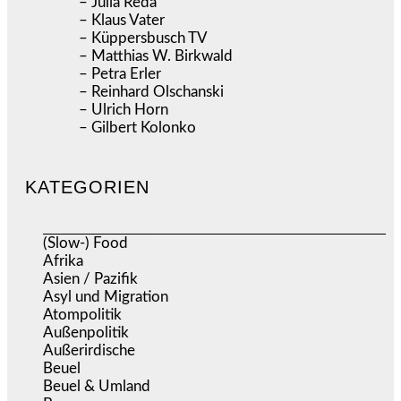
– Julia Reda
– Klaus Vater
– Küppersbusch TV
– Matthias W. Birkwald
– Petra Erler
– Reinhard Olschanski
– Ulrich Horn
– Gilbert Kolonko
KATEGORIEN
(Slow-) Food
(57)
Afrika
(508)
Asien / Pazifik
(634)
Asyl und Migration
(295)
Atompolitik
(1)
Außenpolitik
(1.721)
Außerirdische
(39)
Beuel
(525)
Beuel & Umland
(2.457)