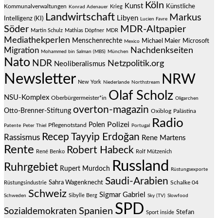
Köln
Kunst
Künstliche
Kommunalverwaltungen
Krieg
Konrad Adenauer
Landwirtschaft
Markus
Libyen
Intelligenz (KI)
Lucien Favre
Söder
MDR-Altpapier
Martin Schulz
Mathias Döpfner
MDR
Mediathekperlen
Menschenrechte
Michael Maier
Microsoft
Mexico
Migration
Nachdenkseiten
Mohammed bin Salman (MBS)
München
Nato
NDR
Netzpolitik.org
Neoliberalismus
Newsletter
NRW
New York
Niederlande
Northstream
Olaf Scholz
NSU-Komplex
Oberbürgermeister*in
Oligarchen
overton-magazin
Otto-Brenner-Stiftung
Oxiblog
Palästina
Radio
Polizei
Polen
Pflegenotstand
Patente
Peter Thiel
Portugal
Recep Tayyip Erdoğan
Rassismus
Rene Martens
Rente
Robert Habeck
René Benko
Rolf Mützenich
Russland
Ruhrgebiet
Rupert Murdoch
Rüstungsexporte
Saudi-Arabien
Sahra Wagenknecht
Schalke 04
Rüstungsindustrie
Schweiz
Sigmar Gabriel
Sibylle Berg
Schweden
Sky (TV)
Slowfood
SPD
Spanien
Sozialdemokraten
Stefan
Sport inside