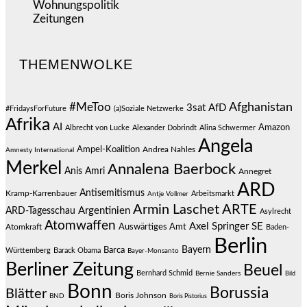
Wohnungspolitik
(112)
Zeitungen
(525)
THEMENWOLKE
#MeToo
Afghanistan
3sat
AfD
#FridaysForFuture
(a)Soziale Netzwerke
Afrika
AI
Amazon
Albrecht von Lucke
Alexander Dobrindt
Alina Schwermer
Angela
Ampel-Koalition
Andrea Nahles
Amnesty International
Merkel
Annalena Baerbock
Anis Amri
Annegret
ARD
Antisemitismus
Kramp-Karrenbauer
Arbeitsmarkt
Antje Vollmer
Armin Laschet
ARTE
Argentinien
ARD-Tagesschau
Asylrecht
Atomwaffen
Axel Springer SE
Auswärtiges Amt
Atomkraft
Baden-
Berlin
Bayern
Barca
Württemberg
Barack Obama
Bayer-Monsanto
Berliner Zeitung
Beuel
Bernhard Schmid
Bernie Sanders
Bild
Bonn
Borussia
Blätter
Boris Johnson
BND
Boris Pistorius