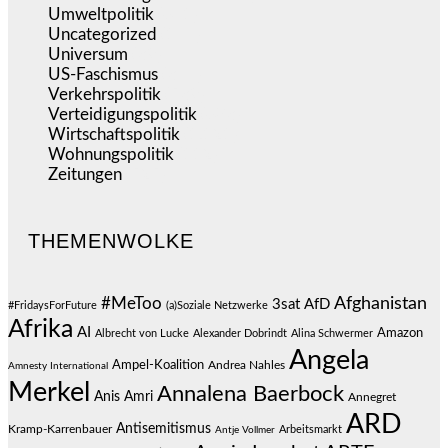
Umweltpolitik
(641)
Uncategorized
(144)
Universum
(39)
US-Faschismus
(344)
Verkehrspolitik
(539)
Verteidigungspolitik
(683)
Wirtschaftspolitik
(1.121)
Wohnungspolitik
(112)
Zeitungen
(525)
THEMENWOLKE
#MeToo
Afghanistan
3sat
AfD
#FridaysForFuture
(a)Soziale Netzwerke
Afrika
AI
Amazon
Albrecht von Lucke
Alexander Dobrindt
Alina Schwermer
Angela
Ampel-Koalition
Andrea Nahles
Amnesty International
Merkel
Annalena Baerbock
Anis Amri
Annegret
ARD
Antisemitismus
Kramp-Karrenbauer
Arbeitsmarkt
Antje Vollmer