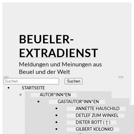
BEUELER-
EXTRADIENST
Meldungen und Meinungen aus
Beuel und der Welt
Mobile-
Suchfel
Suchen
Menü
ein-/au
nach:
ein-/ausblenden
STARTSEITE
AUTOR*INN*EN
GASTAUTOR*INN*EN
ANNETTE HAUSCHILD
DETLEF ZUM WINKEL
DIETER BOTT ( † )
GILBERT KOLONKO