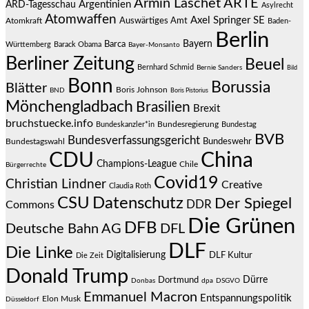
Armin Laschet
ARTE
Argentinien
ARD-Tagesschau
Asylrecht
Atomwaffen
Axel Springer SE
Auswärtiges Amt
Atomkraft
Baden-
Berlin
Bayern
Barca
Württemberg
Barack Obama
Bayer-Monsanto
Berliner Zeitung
Beuel
Bernhard Schmid
Bernie Sanders
Bild
Bonn
Borussia
Blätter
Boris Johnson
BND
Boris Pistorius
Mönchengladbach
Brasilien
Brexit
bruchstuecke.info
Bundesregierung
Bundestag
Bundeskanzler*in
BVB
Bundesverfassungsgericht
Bundeswehr
Bundestagswahl
CDU
China
Champions-League
Chile
Bürgerrechte
Covid19
Christian Lindner
Creative
Claudia Roth
CSU
Datenschutz
Der Spiegel
DDR
Commons
Die Grünen
DFB
Deutsche Bahn AG
DFL
DLF
Die Linke
Digitalisierung
DLF Kultur
Die Zeit
Donald Trump
Dürre
Dortmund
Donbas
dpa
DSGVO
Emmanuel Macron
Entspannungspolitik
Elon Musk
Düsseldorf