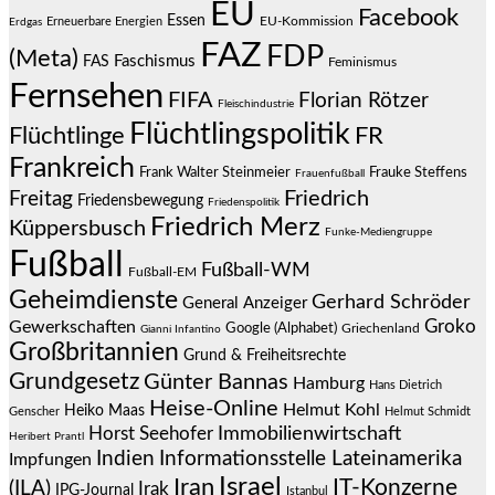
EU
Facebook
Essen
EU-Kommission
Erneuerbare Energien
Erdgas
FAZ
FDP
(Meta)
Faschismus
FAS
Feminismus
Fernsehen
FIFA
Florian Rötzer
Fleischindustrie
Flüchtlingspolitik
Flüchtlinge
FR
Frankreich
Frauke Steffens
Frank Walter Steinmeier
Frauenfußball
Friedrich
Freitag
Friedensbewegung
Friedenspolitik
Friedrich Merz
Küppersbusch
Funke-Mediengruppe
Fußball
Fußball-WM
Fußball-EM
Geheimdienste
Gerhard Schröder
General Anzeiger
Groko
Gewerkschaften
Google (Alphabet)
Griechenland
Gianni Infantino
Großbritannien
Grund & Freiheitsrechte
Grundgesetz
Günter Bannas
Hamburg
Hans Dietrich
Heise-Online
Helmut Kohl
Heiko Maas
Genscher
Helmut Schmidt
Immobilienwirtschaft
Horst Seehofer
Heribert Prantl
Indien
Informationsstelle Lateinamerika
Impfungen
Israel
Iran
IT-Konzerne
(ILA)
Irak
IPG-Journal
Istanbul