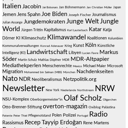
Italien
Jacobin
Jan Böhmermann
Japan
Jair Bolsonaro
Jan Christian Müller
Joe Biden
Jemen
Jens Spahn
Journalismus
Joseph Fischer
Junge Welt
Jungle
Jungdemokraten
Julian Assange
World
Katar
Jürgen Trittin
Kapitalismus
Katja
Karl Lauterbach
Klimawandel
KI
Klimaschutz
Dörner
Koalitionen
Kolumbien
Köln
Kunst
Künstliche
Kommunalverwaltungen
Krieg
Konrad Adenauer
Landwirtschaft
Markus
Libyen
Intelligenz (KI)
Lucien Favre
Söder
MDR-Altpapier
Martin Schulz
Mathias Döpfner
MDR
Mediathekperlen
Menschenrechte
Michael Maier
Microsoft
Mexico
Migration
Nachdenkseiten
Mohammed bin Salman (MBS)
München
Nato
NDR
Netzpolitik.org
Neoliberalismus
Newsletter
NRW
New York
Niederlande
Northstream
Olaf Scholz
NSU-Komplex
Oberbürgermeister*in
Oligarchen
overton-magazin
Otto-Brenner-Stiftung
Oxiblog
Palästina
Radio
Polizei
Polen
Pflegenotstand
Patente
Peter Thiel
Portugal
Recep Tayyip Erdoğan
Rassismus
Rene Martens