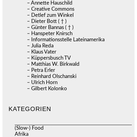
– Annette Hauschild
– Creative Commons
– Detlef zum Winkel
– Dieter Bott ( † )
– Günter Bannas ( † )
– Hanspeter Knirsch
– Informationsstelle Lateinamerika
– Julia Reda
– Klaus Vater
– Küppersbusch TV
– Matthias W. Birkwald
– Petra Erler
– Reinhard Olschanski
– Ulrich Horn
– Gilbert Kolonko
KATEGORIEN
(Slow-) Food
(57)
Afrika
(508)