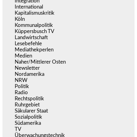
Integration
(444)
International
(5.497)
Kapitalismuskritik
(254)
Köln
(338)
Kommunalpolitik
(255)
Küppersbusch TV
(153)
Landwirtschaft
(217)
Lesebefehle
(2.605)
Mediathekperlen
(536)
Medien
(5.358)
Naher/Mittlerer Osten
(828)
Newsletter
(1.068)
Nordamerika
(1.141)
NRW
(977)
Politik
(9.190)
Radio
(486)
Rechtspolitik
(535)
Ruhrgebiet
(392)
Säkularer Staat
(70)
Sozialpolitik
(1.235)
Südamerika
(471)
TV
(1.716)
Überwachungstechnik
(546)