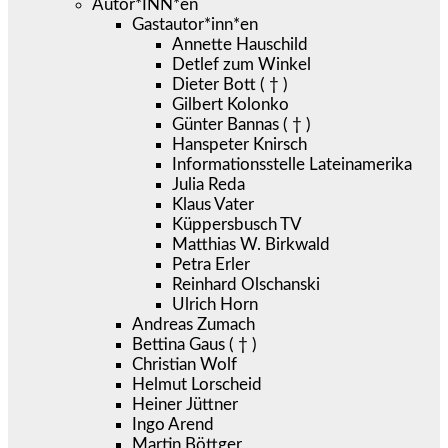
Autor*INN*en
Gastautor*inn*en
Annette Hauschild
Detlef zum Winkel
Dieter Bott ( † )
Gilbert Kolonko
Günter Bannas ( † )
Hanspeter Knirsch
Informationsstelle Lateinamerika
Julia Reda
Klaus Vater
Küppersbusch TV
Matthias W. Birkwald
Petra Erler
Reinhard Olschanski
Ulrich Horn
Andreas Zumach
Bettina Gaus ( † )
Christian Wolf
Helmut Lorscheid
Heiner Jüttner
Ingo Arend
Martin Böttger