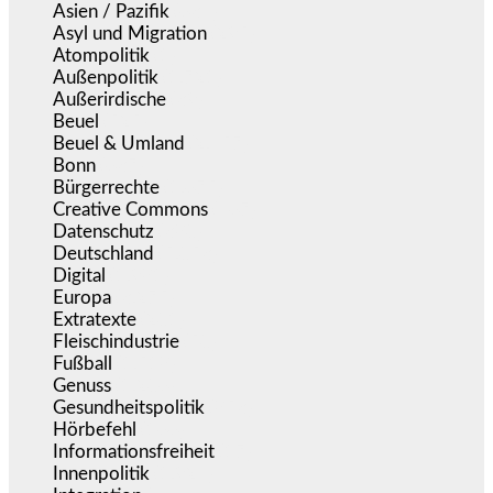
Asien / Pazifik
(634)
Asyl und Migration
(295)
Atompolitik
(1)
Außenpolitik
(1.721)
Außerirdische
(39)
Beuel
(525)
Beuel & Umland
(2.457)
Bonn
(637)
Bürgerrechte
(1.675)
Creative Commons
(467)
Datenschutz
(380)
Deutschland
(5.053)
Digital
(1.981)
Europa
(3.275)
Extratexte
(201)
Fleischindustrie
(50)
Fußball
(1.518)
Genuss
(1.206)
Gesundheitspolitik
(853)
Hörbefehl
(166)
Informationsfreiheit
(17)
Innenpolitik
(1.924)