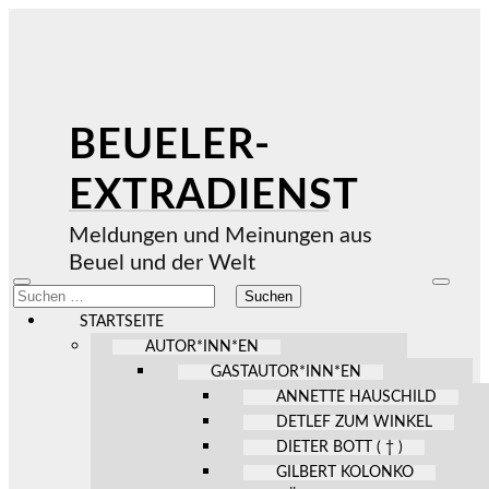
BEUELER-
EXTRADIENST
Meldungen und Meinungen aus
Beuel und der Welt
Mobile-
Suchfel
Suchen
Menü
ein-/au
nach:
ein-/ausblenden
STARTSEITE
AUTOR*INN*EN
GASTAUTOR*INN*EN
ANNETTE HAUSCHILD
DETLEF ZUM WINKEL
DIETER BOTT ( † )
GILBERT KOLONKO