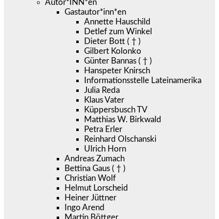
Autor*INN*en
Gastautor*inn*en
Annette Hauschild
Detlef zum Winkel
Dieter Bott ( † )
Gilbert Kolonko
Günter Bannas ( † )
Hanspeter Knirsch
Informationsstelle Lateinamerika
Julia Reda
Klaus Vater
Küppersbusch TV
Matthias W. Birkwald
Petra Erler
Reinhard Olschanski
Ulrich Horn
Andreas Zumach
Bettina Gaus ( † )
Christian Wolf
Helmut Lorscheid
Heiner Jüttner
Ingo Arend
Martin Böttger