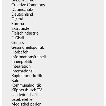
Bürgerrechte
(1.673)
Creative Commons
(466)
Datenschutz
(379)
Deutschland
(5.051)
Digital
(1.978)
Europa
(3.274)
Extratexte
(199)
Fleischindustrie
(50)
Fußball
(1.518)
Genuss
(1.206)
Gesundheitspolitik
(852)
Hörbefehl
(166)
Informationsfreiheit
(16)
Innenpolitik
(1.922)
Integration
(443)
International
(5.496)
Kapitalismuskritik
(254)
Köln
(338)
Kommunalpolitik
(255)
Küppersbusch TV
(153)
Landwirtschaft
(216)
Lesebefehle
(2.605)
Mediathekperlen
(536)