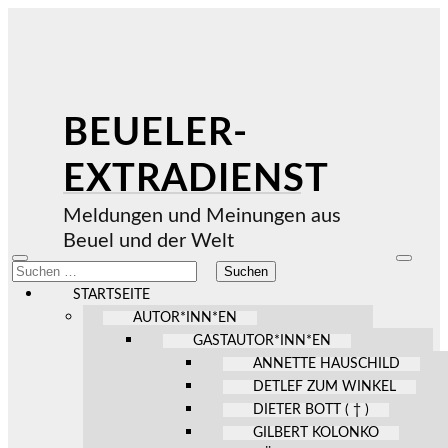
BEUELER-
EXTRADIENST
Meldungen und Meinungen aus
Beuel und der Welt
Mobile-
Suchfel
Suchen
Menü
ein-/au
nach:
ein-/ausblenden
STARTSEITE
AUTOR*INN*EN
GASTAUTOR*INN*EN
ANNETTE HAUSCHILD
DETLEF ZUM WINKEL
DIETER BOTT ( † )
GILBERT KOLONKO