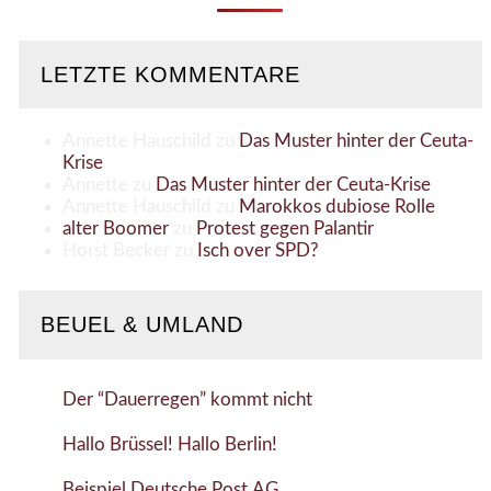
LETZTE KOMMENTARE
Annette Hauschild
zu
Das Muster hinter der Ceuta-
Krise
Annette
zu
Das Muster hinter der Ceuta-Krise
Annette Hauschild
zu
Marokkos dubiose Rolle
alter Boomer
zu
Protest gegen Palantir
Horst Becker
zu
Isch over SPD?
BEUEL & UMLAND
Der “Dauerregen” kommt nicht
Hallo Brüssel! Hallo Berlin!
Beispiel Deutsche Post AG