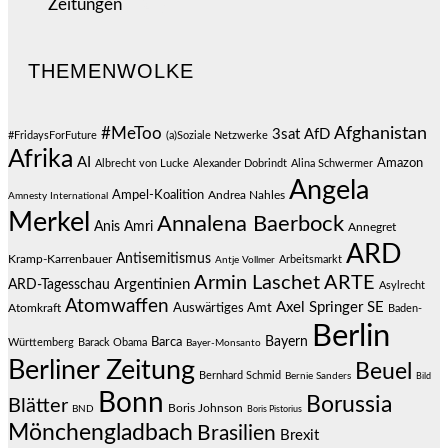
Zeitungen
(524)
THEMENWOLKE
#MeToo
Afghanistan
3sat
AfD
#FridaysForFuture
(a)Soziale Netzwerke
Afrika
AI
Amazon
Albrecht von Lucke
Alexander Dobrindt
Alina Schwermer
Angela
Ampel-Koalition
Andrea Nahles
Amnesty International
Merkel
Annalena Baerbock
Anis Amri
Annegret
ARD
Antisemitismus
Kramp-Karrenbauer
Arbeitsmarkt
Antje Vollmer
Armin Laschet
ARTE
Argentinien
ARD-Tagesschau
Asylrecht
Atomwaffen
Axel Springer SE
Auswärtiges Amt
Atomkraft
Baden-
Berlin
Bayern
Barca
Württemberg
Barack Obama
Bayer-Monsanto
Berliner Zeitung
Beuel
Bernhard Schmid
Bernie Sanders
Bild
Bonn
Borussia
Blätter
Boris Johnson
BND
Boris Pistorius
Mönchengladbach
Brasilien
Brexit