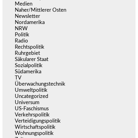
Medien
(5.355)
Naher/Mittlerer Osten
(828)
Newsletter
(1.068)
Nordamerika
(1.141)
NRW
(977)
Politik
(9.188)
Radio
(484)
Rechtspolitik
(533)
Ruhrgebiet
(392)
Säkularer Staat
(70)
Sozialpolitik
(1.233)
Südamerika
(471)
TV
(1.714)
Überwachungstechnik
(545)
Umweltpolitik
(640)
Uncategorized
(144)
Universum
(38)
US-Faschismus
(344)
Verkehrspolitik
(538)
Verteidigungspolitik
(683)
Wirtschaftspolitik
(1.120)
Wohnungspolitik
(112)