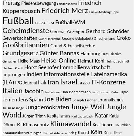
Friedrich
Freitag
Friedensbewegung
Friedenspolitik
Friedrich Merz
Küppersbusch
Funke-Mediengruppe
Fußball
Fußball-WM
Fußball-EM
Geheimdienste
Gerhard Schröder
General Anzeiger
Groko
Gewerkschaften
Google (Alphabet)
Griechenland
Gianni Infantino
Großbritannien
Grund & Freiheitsrechte
Grundgesetz
Günter Bannas
Hamburg
Hans Dietrich
Heise-Online
Helmut Kohl
Heiko Maas
Genscher
Helmut Schmidt
Immobilienwirtschaft
Horst Seehofer
Heribert Prantl
Indien
Informationsstelle Lateinamerika
Impfungen
Israel
Iran
IT-Konzerne
(ILA)
Irak
IPG-Journal
Istanbul
Italien
Jacobin
Jan Böhmermann
Japan
Jair Bolsonaro
Jan Christian Müller
Joe Biden
Jemen
Jens Spahn
Journalismus
Joseph Fischer
Junge Welt
Jungle
Jungdemokraten
Julian Assange
World
Katar
Jürgen Trittin
Kapitalismus
Katja
Karl Lauterbach
Klimawandel
KI
Klimaschutz
Dörner
Koalitionen
Kolumbien
Köln
Kunst
Künstliche
Kommunalverwaltungen
Krieg
Konrad Adenauer