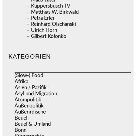
– Küppersbusch TV
– Matthias W. Birkwald
– Petra Erler
– Reinhard Olschanski
– Ulrich Horn
– Gilbert Kolonko
KATEGORIEN
(Slow-) Food
(57)
Afrika
(508)
Asien / Pazifik
(634)
Asyl und Migration
(295)
Atompolitik
(1)
Außenpolitik
(1.721)
Außerirdische
(39)
Beuel
(525)
Beuel & Umland
(2.457)
Bonn
(637)