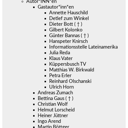
Autor*INN*en
Gastautor*inn*en
Annette Hauschild
Detlef zum Winkel
Dieter Bott ( † )
Gilbert Kolonko
Günter Bannas ( † )
Hanspeter Knirsch
Informationsstelle Lateinamerika
Julia Reda
Klaus Vater
Küppersbusch TV
Matthias W. Birkwald
Petra Erler
Reinhard Olschanski
Ulrich Horn
Andreas Zumach
Bettina Gaus ( † )
Christian Wolf
Helmut Lorscheid
Heiner Jüttner
Ingo Arend
Martin Böttger