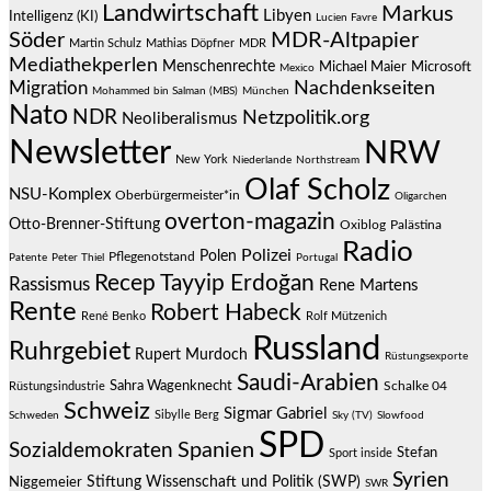
Landwirtschaft
Markus
Libyen
Intelligenz (KI)
Lucien Favre
Söder
MDR-Altpapier
Martin Schulz
Mathias Döpfner
MDR
Mediathekperlen
Menschenrechte
Michael Maier
Microsoft
Mexico
Migration
Nachdenkseiten
Mohammed bin Salman (MBS)
München
Nato
NDR
Netzpolitik.org
Neoliberalismus
Newsletter
NRW
New York
Niederlande
Northstream
Olaf Scholz
NSU-Komplex
Oberbürgermeister*in
Oligarchen
overton-magazin
Otto-Brenner-Stiftung
Oxiblog
Palästina
Radio
Polizei
Polen
Pflegenotstand
Patente
Peter Thiel
Portugal
Recep Tayyip Erdoğan
Rassismus
Rene Martens
Rente
Robert Habeck
René Benko
Rolf Mützenich
Russland
Ruhrgebiet
Rupert Murdoch
Rüstungsexporte
Saudi-Arabien
Sahra Wagenknecht
Schalke 04
Rüstungsindustrie
Schweiz
Sigmar Gabriel
Sibylle Berg
Schweden
Sky (TV)
Slowfood
SPD
Spanien
Sozialdemokraten
Stefan
Sport inside
Syrien
Stiftung Wissenschaft und Politik (SWP)
Niggemeier
SWR