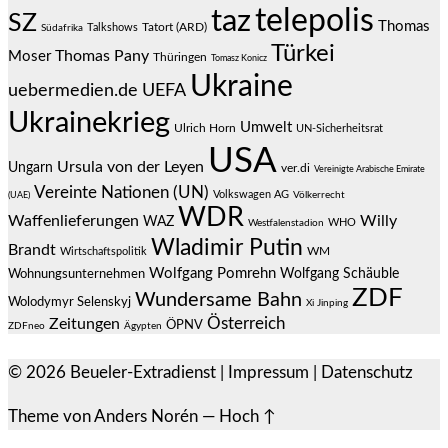
telepolis
taz
SZ
Thomas
Talkshows
Tatort (ARD)
Südafrika
Türkei
Thomas Pany
Moser
Thüringen
Tomasz Konicz
Ukraine
uebermedien.de
UEFA
Ukrainekrieg
Umwelt
Ulrich Horn
UN-Sicherheitsrat
USA
Ursula von der Leyen
Ungarn
ver.di
Vereinigte Arabische Emirate
Vereinte Nationen (UN)
Volkswagen AG
(UAE)
Völkerrecht
WDR
Waffenlieferungen
Willy
WAZ
WHO
Westfalenstadion
Wladimir Putin
Brandt
Wirtschaftspolitik
WM
Wolfgang Pomrehn
Wolfgang Schäuble
Wohnungsunternehmen
ZDF
Wundersame Bahn
Wolodymyr Selenskyj
Xi Jinping
Österreich
Zeitungen
ÖPNV
ZDFneo
Ägypten
© 2026
Beueler-Extradienst
|
Impressum
|
Datenschutz
Theme von
Anders Norén
—
Hoch ↑