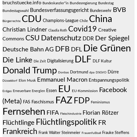
bruchstuecke.info
Bundesregierung
Bundestag
Bundeskanzler*in
BVB
Bundesverfassungsgericht
Bundeswehr
Bundestagswahl
CDU
China
Champions-League
Chile
Bürgerrechte
Covid19
Christian Lindner
Creative
Claudia Roth
CSU
Datenschutz
Der Spiegel
DDR
Commons
Die Grünen
DFB
Deutsche Bahn AG
DFL
DLF
Die Linke
Digitalisierung
DLF Kultur
Die Zeit
Donald Trump
Dürre
Dortmund
Donbas
dpa
DSGVO
Emmanuel Macron
Entspannungspolitik
Elon Musk
Düsseldorf
EU
Facebook
Essen
EU-Kommission
Erneuerbare Energien
Erdgas
FAZ
FDP
(Meta)
Faschismus
FAS
Feminismus
Fernsehen
FIFA
Florian Rötzer
Fleischindustrie
Flüchtlingspolitik
Flüchtlinge
FR
Frankreich
Frauke Steffens
Frank Walter Steinmeier
Frauenfußball