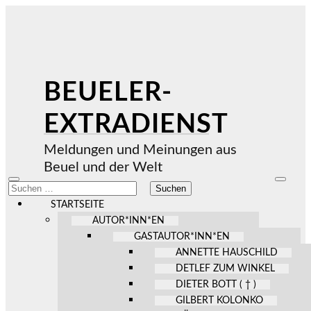
BEUELER-
EXTRADIENST
Meldungen und Meinungen aus
Beuel und der Welt
Mobile-
Suchfel
Suchen
Menü
ein-/au
nach:
ein-/ausblenden
STARTSEITE
AUTOR*INN*EN
GASTAUTOR*INN*EN
ANNETTE HAUSCHILD
DETLEF ZUM WINKEL
DIETER BOTT ( † )
GILBERT KOLONKO