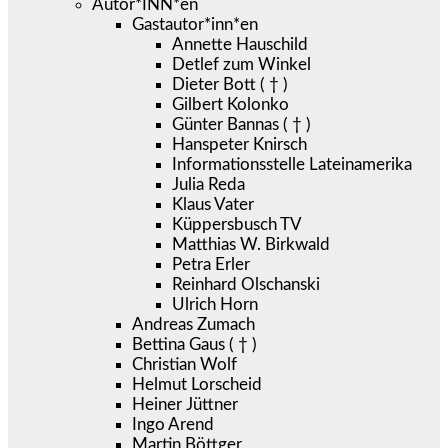
Autor*INN*en
Gastautor*inn*en
Annette Hauschild
Detlef zum Winkel
Dieter Bott ( † )
Gilbert Kolonko
Günter Bannas ( † )
Hanspeter Knirsch
Informationsstelle Lateinamerika
Julia Reda
Klaus Vater
Küppersbusch TV
Matthias W. Birkwald
Petra Erler
Reinhard Olschanski
Ulrich Horn
Andreas Zumach
Bettina Gaus ( † )
Christian Wolf
Helmut Lorscheid
Heiner Jüttner
Ingo Arend
Martin Böttger