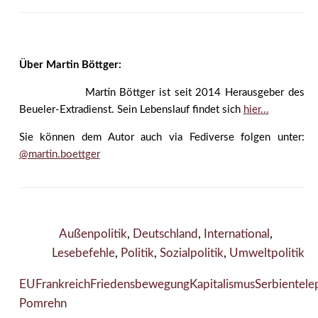
Über Martin Böttger:
Martin Böttger ist seit 2014 Herausgeber des
Beueler-Extradienst. Sein Lebenslauf findet sich
hier...
Sie können dem Autor auch via Fediverse folgen unter:
@martin.boettger
Außenpolitik
,
Deutschland
,
International
,
Lesebefehle
,
Politik
,
Sozialpolitik
,
Umweltpolitik
EU
Frankreich
Friedensbewegung
Kapitalismus
Serbien
tele
Pomrehn