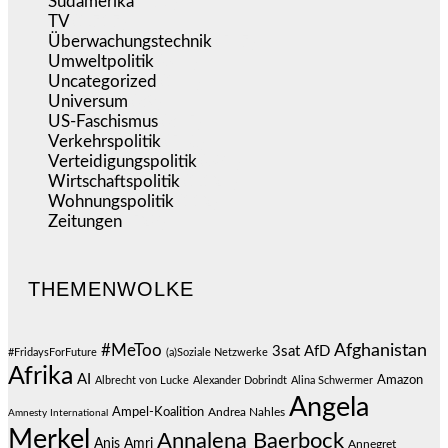
Südamerika
(471)
TV
(1.717)
Überwachungstechnik
(547)
Umweltpolitik
(644)
Uncategorized
(144)
Universum
(39)
US-Faschismus
(345)
Verkehrspolitik
(540)
Verteidigungspolitik
(684)
Wirtschaftspolitik
(1.124)
Wohnungspolitik
(112)
Zeitungen
(528)
THEMENWOLKE
#MeToo
Afghanistan
3sat
AfD
#FridaysForFuture
(a)Soziale Netzwerke
Afrika
AI
Amazon
Albrecht von Lucke
Alexander Dobrindt
Alina Schwermer
Angela
Ampel-Koalition
Andrea Nahles
Amnesty International
Merkel
Annalena Baerbock
Anis Amri
Annegret