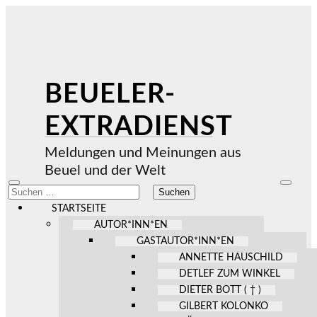
BEUELER-
EXTRADIENST
Meldungen und Meinungen aus
Beuel und der Welt
Mobile-
Suchfel
Suchen
Menü
ein-/au
nach:
ein-/ausblenden
STARTSEITE
AUTOR*INN*EN
GASTAUTOR*INN*EN
ANNETTE HAUSCHILD
DETLEF ZUM WINKEL
DIETER BOTT ( † )
GILBERT KOLONKO