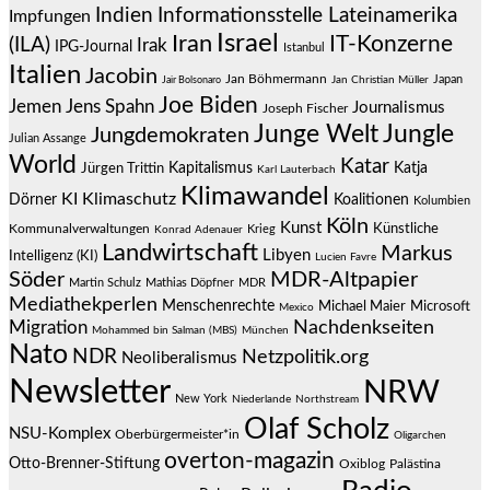
Indien
Informationsstelle Lateinamerika
Impfungen
Israel
Iran
IT-Konzerne
(ILA)
Irak
IPG-Journal
Istanbul
Italien
Jacobin
Jan Böhmermann
Japan
Jair Bolsonaro
Jan Christian Müller
Joe Biden
Jemen
Jens Spahn
Journalismus
Joseph Fischer
Junge Welt
Jungle
Jungdemokraten
Julian Assange
World
Katar
Jürgen Trittin
Kapitalismus
Katja
Karl Lauterbach
Klimawandel
KI
Klimaschutz
Dörner
Koalitionen
Kolumbien
Köln
Kunst
Künstliche
Kommunalverwaltungen
Krieg
Konrad Adenauer
Landwirtschaft
Markus
Libyen
Intelligenz (KI)
Lucien Favre
Söder
MDR-Altpapier
Martin Schulz
Mathias Döpfner
MDR
Mediathekperlen
Menschenrechte
Michael Maier
Microsoft
Mexico
Migration
Nachdenkseiten
Mohammed bin Salman (MBS)
München
Nato
NDR
Netzpolitik.org
Neoliberalismus
Newsletter
NRW
New York
Niederlande
Northstream
Olaf Scholz
NSU-Komplex
Oberbürgermeister*in
Oligarchen
overton-magazin
Otto-Brenner-Stiftung
Oxiblog
Palästina