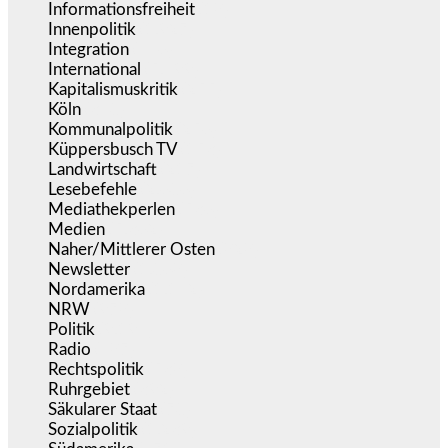
Informationsfreiheit
(18)
Innenpolitik
(1.927)
Integration
(446)
International
(5.499)
Kapitalismuskritik
(255)
Köln
(340)
Kommunalpolitik
(256)
Küppersbusch TV
(153)
Landwirtschaft
(217)
Lesebefehle
(2.606)
Mediathekperlen
(536)
Medien
(5.362)
Naher/Mittlerer Osten
(828)
Newsletter
(1.068)
Nordamerika
(1.142)
NRW
(978)
Politik
(9.194)
Radio
(487)
Rechtspolitik
(538)
Ruhrgebiet
(392)
Säkularer Staat
(70)
Sozialpolitik
(1.239)