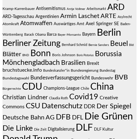
ARD
Antisemitismus
Kramp-Karrenbauer
Arbeitsmarkt
Antje Vollmer
Armin Laschet
ARTE
Argentinien
ARD-Tagesschau
Asylrecht
Atomwaffen
Axel Springer SE
Auswärtiges Amt
Atomkraft
Baden-
Berlin
Bayern
Barca
Württemberg
Barack Obama
Bayer-Monsanto
Berliner Zeitung
Beuel
Bernhard Schmid
Bernie Sanders
Bild
Bonn
Borussia
Blätter
Boris Johnson
BND
Boris Pistorius
Mönchengladbach
Brasilien
Brexit
bruchstuecke.info
Bundesregierung
Bundestag
Bundeskanzler*in
BVB
Bundesverfassungsgericht
Bundeswehr
Bundestagswahl
CDU
China
Champions-League
Chile
Bürgerrechte
Covid19
Christian Lindner
Creative
Claudia Roth
CSU
Datenschutz
Der Spiegel
DDR
Commons
Die Grünen
DFB
Deutsche Bahn AG
DFL
DLF
Die Linke
Digitalisierung
DLF Kultur
Die Zeit