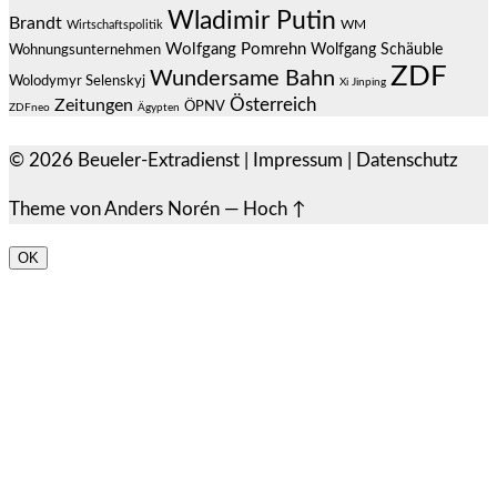
Wladimir Putin
Brandt
Wirtschaftspolitik
WM
Wolfgang Pomrehn
Wolfgang Schäuble
Wohnungsunternehmen
ZDF
Wundersame Bahn
Wolodymyr Selenskyj
Xi Jinping
Österreich
Zeitungen
ÖPNV
ZDFneo
Ägypten
© 2026
Beueler-Extradienst
|
Impressum
|
Datenschutz
Theme von
Anders Norén
—
Hoch ↑
OK