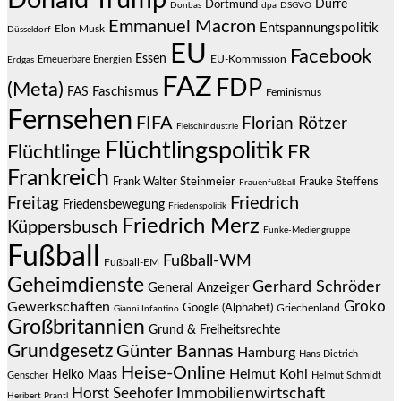
Donald Trump
Dürre
Dortmund
Donbas
dpa
DSGVO
Emmanuel Macron
Entspannungspolitik
Elon Musk
Düsseldorf
EU
Facebook
Essen
EU-Kommission
Erneuerbare Energien
Erdgas
FAZ
FDP
(Meta)
Faschismus
FAS
Feminismus
Fernsehen
FIFA
Florian Rötzer
Fleischindustrie
Flüchtlingspolitik
Flüchtlinge
FR
Frankreich
Frauke Steffens
Frank Walter Steinmeier
Frauenfußball
Friedrich
Freitag
Friedensbewegung
Friedenspolitik
Friedrich Merz
Küppersbusch
Funke-Mediengruppe
Fußball
Fußball-WM
Fußball-EM
Geheimdienste
Gerhard Schröder
General Anzeiger
Groko
Gewerkschaften
Google (Alphabet)
Griechenland
Gianni Infantino
Großbritannien
Grund & Freiheitsrechte
Grundgesetz
Günter Bannas
Hamburg
Hans Dietrich
Heise-Online
Helmut Kohl
Heiko Maas
Genscher
Helmut Schmidt
Immobilienwirtschaft
Horst Seehofer
Heribert Prantl