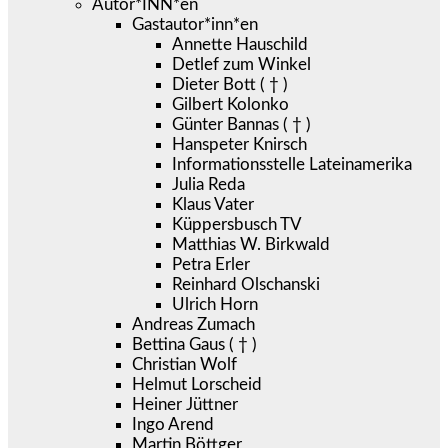
Autor*INN*en
Gastautor*inn*en
Annette Hauschild
Detlef zum Winkel
Dieter Bott ( † )
Gilbert Kolonko
Günter Bannas ( † )
Hanspeter Knirsch
Informationsstelle Lateinamerika
Julia Reda
Klaus Vater
Küppersbusch TV
Matthias W. Birkwald
Petra Erler
Reinhard Olschanski
Ulrich Horn
Andreas Zumach
Bettina Gaus ( † )
Christian Wolf
Helmut Lorscheid
Heiner Jüttner
Ingo Arend
Martin Böttger