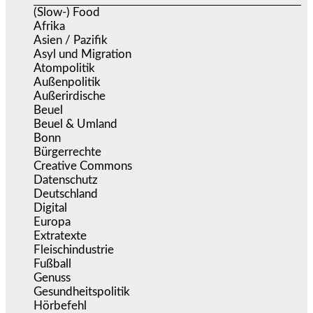
(Slow-) Food
(57)
Afrika
(508)
Asien / Pazifik
(634)
Asyl und Migration
(297)
Atompolitik
(2)
Außenpolitik
(1.722)
Außerirdische
(39)
Beuel
(526)
Beuel & Umland
(2.460)
Bonn
(639)
Bürgerrechte
(1.679)
Creative Commons
(468)
Datenschutz
(381)
Deutschland
(5.057)
Digital
(1.984)
Europa
(3.278)
Extratexte
(201)
Fleischindustrie
(50)
Fußball
(1.518)
Genuss
(1.206)
Gesundheitspolitik
(855)
Hörbefehl
(166)