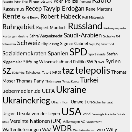
Radio
Polizei
Polen
Pflegenotstand
Patente
Peter Thiel
Portugal
Recep Tayyip Erdoğan
Rassismus
Rene Martens
Rente
Robert Habeck
René Benko
Rolf Mützenich
Russland
Ruhrgebiet
Rupert Murdoch
Rüstungsexporte
Saudi-Arabien
Sahra Wagenknecht
Schalke 04
Rüstungsindustrie
Schweiz
Sigmar Gabriel
Sibylle Berg
Schweden
Sky (TV)
Slowfood
SPD
Spanien
Sozialdemokraten
Stefan
Sport inside
Syrien
Stiftung Wissenschaft und Politik (SWP)
Niggemeier
SWR
telepolis
taz
SZ
Thomas
Talkshows
Tatort (ARD)
Südafrika
Türkei
Thomas Pany
Moser
Thüringen
Tomasz Konicz
Ukraine
uebermedien.de
UEFA
Ukrainekrieg
Umwelt
Ulrich Horn
UN-Sicherheitsrat
USA
Ursula von der Leyen
Ungarn
ver.di
Vereinigte Arabische Emirate
Vereinte Nationen (UN)
Volkswagen AG
(UAE)
Völkerrecht
WDR
Waffenlieferungen
Willy
WAZ
WHO
Westfalenstadion